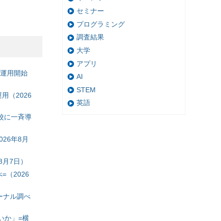
セミナー
プログラミング
調査結果
大学
アプリ
の運用開始
AI
STEM
（2026
英語
校に一斉導
26年8月
8月7日）
（2026
ーナル調べ
いか」=横