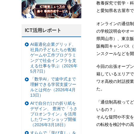
教養探究で哲学・科
と愛知県名古屋市で
オンラインの通信制
ICT活用レポート
の学校説明会やオー
県岡山市）、東京飯
AI最適化企業グリッド、
阪梅田キャンパス（
社員の子どもたちが配船
ンスクールなどを開
ゲームや工作プログラミ
ングで社会インフラを支
える仕事を学ぶ（2026年
今回の出張オープン
5月7日）
籍しているエリアで
「数学AI」で途中式まで
ワオ高校の対話授業
理解できる学習支援ツー
た。
ルとは何か（2026年4月
13日）
「通信制高校ってど
AIで自分だけの折り紙を
デザイン、 豊洲で「うさ
いるの？」
プロオンライン」を活用
そんな疑問や不安を
したワークショップ開催
の転校を検討中の高
（2026年3月18日）
すららで「学び直し」を