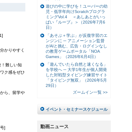
遊びの中に学びを！ユーバーの幼
児・低学年向けScratchプログラ
ミングVol.4 ＜あしあとがいっ
ぱい『ループ』＞（2026年7月6
日）
「あそぶ＋学ぶ」が反復学習のエ
]
ンジンに ─ アニメーション監督
がAIと挑む、広告・ログインなし
分かりやすく
の教育ゲームポータル「NOA
Games」（2026年6月4日）
「遊んでいたら自然と速くなる」
験！難しい知
を学校へ ─ 大学1年生が個人開発
ワク感をぜひ
した対戦型タイピング練習サイト
「タイピング無双」（2026年5月
29日）
ズームイン一覧 >>
から、留学や
イベント・セミナースケジュール
動画ニュース
号]