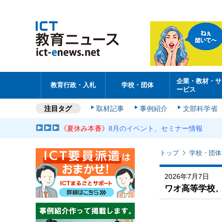
企業・教材・サ
教育行政・入札
学校・団体
ービス
注目タグ
取材記事
事例紹介
文部科学省
《夏休み本番》
8月のイベント、セミナー情報
トップ
学校・団体
2026年7月7日
ワオ高等学校