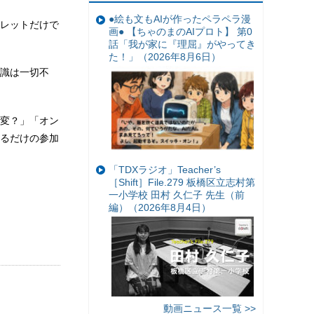
●絵も文もAIが作ったペラペラ漫
レットだけで
画● 【ちゃのまのAIプロト】 第0
話「我が家に『理屈』がやってき
た！」（2026年8月6日）
識は一切不
変？」「オン
るだけの参加
「TDXラジオ」Teacher’s
［Shift］File.279 板橋区立志村第
一小学校 田村 久仁子 先生（前
編）（2026年8月4日）
動画ニュース一覧 >>