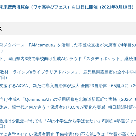
未来授業博覧会（ワオ高学びフェス）を11日に開催（2021年9月10日）
ス
育メタバース「FAMcampus」を活用した不登校支援が大府市で4年目
日）
ト、岡山県内3校で学校向け生成AIクラウド「スタディポケット」継続運用
搭載教材「ラインズeライブラリアドバンス」、鹿児島県霧島市の全小中学
7日）
援するAiCAN、新たに導入自治体が拡大 全国23自治体・65拠点に（20
自治体向け生成AI「QommonsAI」の活用研修を北海道新冠町で実施（2026年
み、親世代と何が違う？保護者の73.5％が変化を実感=朝日新聞社調べ=
I活用は少数派-それでも「AIは小学生から学ばせたい」8割超 =塾選ジャ
7日）
学に進学させたい保護者調査 予備校選びの不安第1位は「学費が高くな