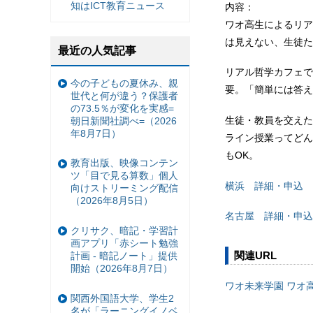
知はICT教育ニュース
内容：
ワオ高生によるリア
は見えない、生徒た
最近の人気記事
リアル哲学カフェで
今の子どもの夏休み、親
要。「簡単には答え
世代と何が違う？保護者
の73.5％が変化を実感=
生徒・教員を交えた
朝日新聞社調べ=（2026
年8月7日）
ライン授業ってどん
もOK。
教育出版、映像コンテン
ツ「目で見る算数」個人
横浜 詳細・申込
向けストリーミング配信
（2026年8月5日）
名古屋 詳細・申込
クリサク、暗記・学習計
画アプリ「赤シート勉強
関連URL
計画 - 暗記ノート」提供
開始（2026年8月7日）
ワオ未来学園 ワオ
関西外国語大学、学生2
名が「ラーニングイノベ