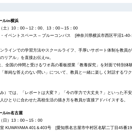
ルin横浜
土）10：00～12：00、13：00～15：00
イベントスペース – ブルーコンパス [神奈川県横浜市西区平沼1-40-1
ンラインでの学習方法やスクールライフ、手厚いサポート体制を教員が
のリアル」を直接お伝えru。
は、全国の仲間と受けるワオ高の看板授業「教養探究」を対面で特別体
「単純な答えのない問い」について、教員と一緒に楽しく対話するワク
み）では、「レポートは大変？」「今の学力で大丈夫？」といった不安
人ひとりに合わせた高校生活の描き方を教員が直接アドバイスする。
ルin名古屋
日）13：00～15：00
KUWAYAMA 401＆403号 [愛知県名古屋市中村区名駅二丁目45番19