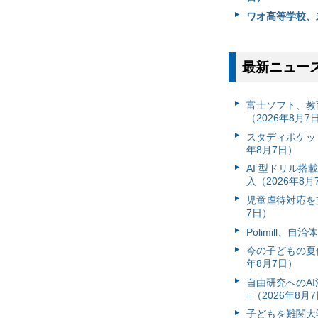
ワオ高等学校、
最新ニュー
富⼠ソフト、教
（2026年8月7
スタディポケッ
年8月7日）
AI 型ドリル
入（2026年8月
児童虐待対応を支
7日）
Polimill、
今の子どもの夏休
年8月7日）
自由研究へのA
=（2026年8月
子どもを難関大