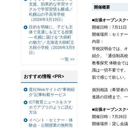
支援、効果的な学習サイ
開催概要
クルで学習習慣も醸成／
札幌山の手高等学校
（2026年3月10日）
■
出張オープンスクー
目的を明確に、子ども主
開催日時：7月11日（
体で見通しを立てる授業
開催場所：セミナー・
— 札幌に届ける“大樹町
内容：
の魅力”／北海道大樹町立
大樹小学校（2026年3月9
学校説明会では、オ
日）
紹介。「通信制高校
一覧 >>
教養探究 体験会で
識は一切不要です。
おすすめ情報 <PR>
肌で感じて欲しい。
貴社Webサイトの“事例紹
個別相談（希望者の
介”記事転載サービス
進路の目標まで、一
ICT教育ニュースをスマ
ホでアプリのように読む
■
出張オープンスクー
方法
開催日時：7月26日（
イベント・セミナー・体
開催場所：貸し会議室 
験会・公開授業の無料告