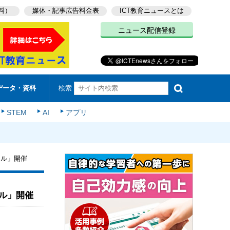
料）
媒体・記事広告料金表
ICT教育ニュースとは
ニュース配信登録
検索
データ・資料
STEM
AI
アプリ
ール」開催
ル」開催