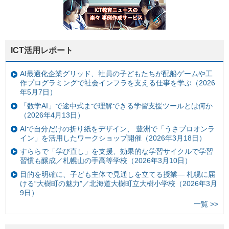
ICT活用レポート
AI最適化企業グリッド、社員の子どもたちが配船ゲームや工
作プログラミングで社会インフラを支える仕事を学ぶ（2026
年5月7日）
「数学AI」で途中式まで理解できる学習支援ツールとは何か
（2026年4月13日）
AIで自分だけの折り紙をデザイン、 豊洲で「うさプロオンラ
イン」を活用したワークショップ開催（2026年3月18日）
すららで「学び直し」を支援、効果的な学習サイクルで学習
習慣も醸成／札幌山の手高等学校（2026年3月10日）
目的を明確に、子ども主体で見通しを立てる授業— 札幌に届
ける“大樹町の魅力”／北海道大樹町立大樹小学校（2026年3月
9日）
一覧 >>