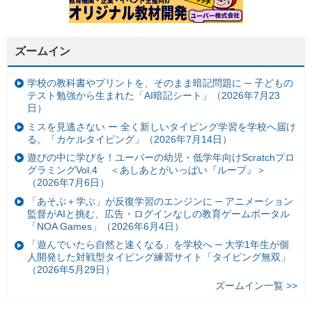
ズームイン
学校の教科書やプリントを、そのまま暗記問題に ─ 子どもの
テスト勉強から生まれた「AI暗記シート」（2026年7月23
日）
ミスを見逃さない ー 全く新しいタイピング学習を学校へ届け
る。「カケルタイピング」（2026年7月14日）
遊びの中に学びを！ユーバーの幼児・低学年向けScratchプロ
グラミングVol.4 ＜あしあとがいっぱい『ループ』＞
（2026年7月6日）
「あそぶ＋学ぶ」が反復学習のエンジンに ─ アニメーション
監督がAIと挑む、広告・ログインなしの教育ゲームポータル
「NOA Games」（2026年6月4日）
「遊んでいたら自然と速くなる」を学校へ ─ 大学1年生が個
人開発した対戦型タイピング練習サイト「タイピング無双」
（2026年5月29日）
ズームイン一覧 >>