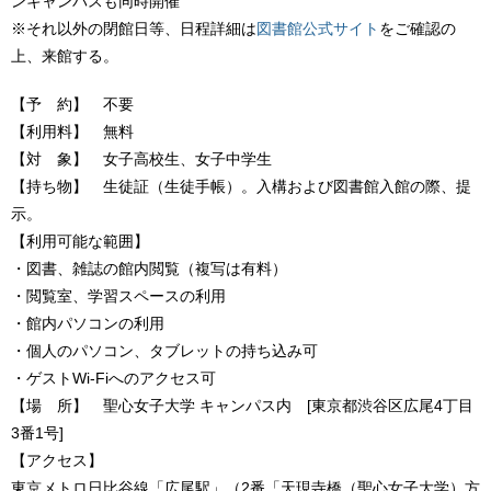
ンキャンパスも同時開催
※それ以外の閉館日等、日程詳細は
図書館公式サイト
をご確認の
上、来館する。
【予 約】 不要
【利用料】 無料
【対 象】 女子高校生、女子中学生
【持ち物】 生徒証（生徒手帳）。入構および図書館入館の際、提
示。
【利用可能な範囲】
・図書、雑誌の館内閲覧（複写は有料）
・閲覧室、学習スペースの利用
・館内パソコンの利用
・個人のパソコン、タブレットの持ち込み可
・ゲストWi-Fiへのアクセス可
【場 所】 聖心女子大学 キャンパス内 [東京都渋谷区広尾4丁目
3番1号]
【アクセス】
東京メトロ日比谷線「広尾駅」（2番「天現寺橋（聖心女子大学）方