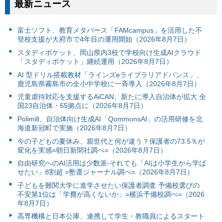
最新ニュース
富⼠ソフト、教育メタバース「FAMcampus」を活用した不
登校支援が大府市で4年目の運用開始（2026年8月7日）
スタディポケット、岡山県内3校で学校向け生成AIクラウド
「スタディポケット」継続運用（2026年8月7日）
AI 型ドリル搭載教材「ラインズeライブラリアドバンス」、
鹿児島県霧島市の全小中学校に一斉導入（2026年8月7日）
児童虐待対応を支援するAiCAN、新たに導入自治体が拡大 全
国23自治体・65拠点に（2026年8月7日）
Polimill、自治体向け生成AI「QommonsAI」の活用研修を北
海道新冠町で実施（2026年8月7日）
今の子どもの夏休み、親世代と何が違う？保護者の73.5％が
変化を実感=朝日新聞社調べ=（2026年8月7日）
自由研究へのAI活用は少数派-それでも「AIは小学生から学ば
せたい」8割超 =塾選ジャーナル調べ=（2026年8月7日）
子どもを難関大学に進学させたい保護者調査 予備校選びの
不安第1位は「学費が高くないか」=横浜予備校調べ=（2026
年8月7日）
高専機構と日本公庫、連携して学生・教職員によるスタート