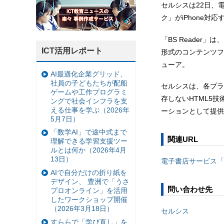
セルシスは22日、電
ク」がiPhone対
「BS Reader
ICT活用レポート
形式のコンテンツフ
ューア。
AI最適化企業グリッド、
社員の子どもたちが配船
セルシスは、各プラ
ゲームや工作プログラミ
存しないHTML5技術
ングで社会インフラを支
える仕事を学ぶ（2026年
ーションとして提供
5月7日）
「数学AI」で途中式まで
関連URL
理解できる学習支援ツー
ルとは何か（2026年4月
13日）
電子書店サービス「
AIで自分だけの折り紙を
デザイン、 豊洲で「うさ
問い合わせ先
プロオンライン」を活用
したワークショップ開催
（2026年3月18日）
セルシス
すららで「学び直し」を