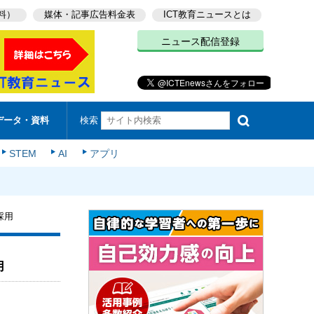
料）
媒体・記事広告料金表
ICT教育ニュースとは
ニュース配信登録
検索
データ・資料
STEM
AI
アプリ
採用
用