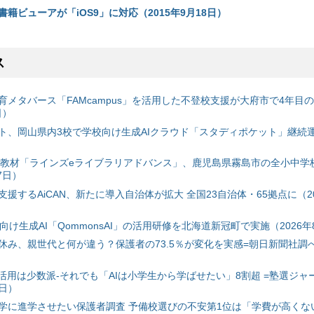
籍ビューアが「iOS9」に対応（2015年9月18日）
ス
育メタバース「FAMcampus」を活用した不登校支援が大府市で4年目
日）
ト、岡山県内3校で学校向け生成AIクラウド「スタディポケット」継続運用
搭載教材「ラインズeライブラリアドバンス」、鹿児島県霧島市の全小中学
7日）
援するAiCAN、新たに導入自治体が拡大 全国23自治体・65拠点に（20
自治体向け生成AI「QommonsAI」の活用研修を北海道新冠町で実施（2026年
み、親世代と何が違う？保護者の73.5％が変化を実感=朝日新聞社調べ=
I活用は少数派-それでも「AIは小学生から学ばせたい」8割超 =塾選ジャ
7日）
学に進学させたい保護者調査 予備校選びの不安第1位は「学費が高くな