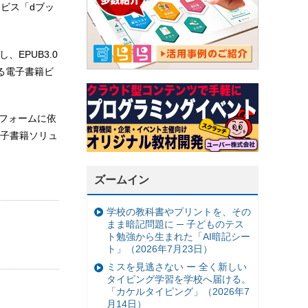
ービス「dブッ
EPUB3.0
る電子書籍ビ
トフォームに依
、電子書籍ソリュ
ズームイン
学校の教科書やプリントを、その
まま暗記問題に ─ 子どものテス
ト勉強から生まれた「AI暗記シー
ト」（2026年7月23日）
ミスを見逃さない ー 全く新しい
タイピング学習を学校へ届ける。
「カケルタイピング」（2026年7
月14日）