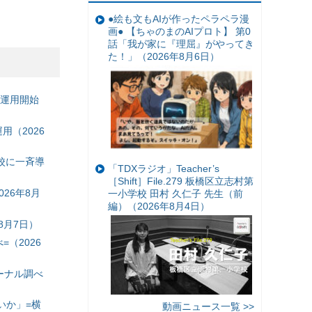
●絵も文もAIが作ったペラペラ漫
画● 【ちゃのまのAIプロト】 第0
話「我が家に『理屈』がやってき
た！」（2026年8月6日）
の運用開始
（2026
校に一斉導
「TDXラジオ」Teacher’s
［Shift］File.279 板橋区立志村第
26年8月
一小学校 田村 久仁子 先生（前
編）（2026年8月4日）
8月7日）
（2026
ーナル調べ
いか」=横
動画ニュース一覧 >>