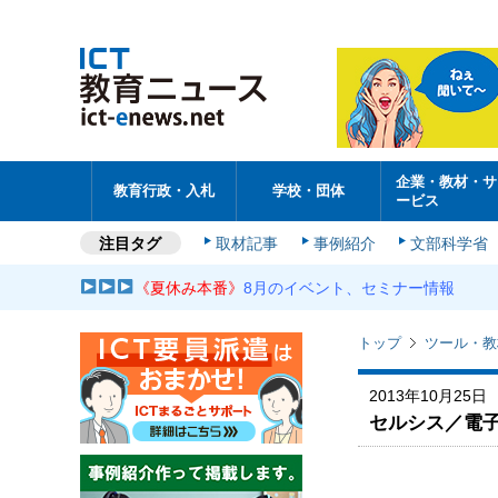
企業・教材・サ
教育行政・入札
学校・団体
ービス
注目タグ
取材記事
事例紹介
文部科学省
《夏休み本番》
8月のイベント、セミナー情報
トップ
ツール・教
2013年10月25日
セルシス／電子