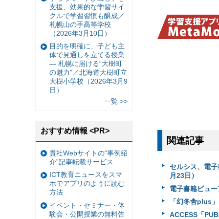
支援、効果的な学習サイ
クルで学習習慣も醸成／
札幌山の手高等学校
（2026年3月10日）
目的を明確に、子ども主
体で見通しを立てる授業
— 札幌に届ける“大樹町
の魅力”／北海道大樹町立
大樹小学校（2026年3月9
日）
一覧 >>
おすすめ情報 <PR>
関連記事
貴社Webサイトの“事例紹
介”記事転載サービス
セルシス、電子書籍
ICT教育ニュースをスマ
月23日）
ホでアプリのように読む
電子書籍ビューア「
方法
「幻冬舎plus」リ
イベント・セミナー・体
験会・公開授業の無料告
ACCESS「PU