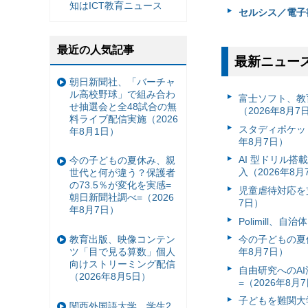
知はICT教育ニュース
セルシス／電子書
最近の人気記事
最新ニュー
朝日新聞社、「バーチャ
ル高校野球」で組み合わ
富⼠ソフト、教
せ抽選会と全48試合の無
（2026年8月7
料ライブ配信実施（2026
スタディポケッ
年8月1日）
年8月7日）
AI 型ドリル
今の子どもの夏休み、親
入（2026年8月
世代と何が違う？保護者
の73.5％が変化を実感=
児童虐待対応を支
朝日新聞社調べ=（2026
7日）
年8月7日）
Polimill、
教育出版、映像コンテン
今の子どもの夏休
ツ「目で見る算数」個人
年8月7日）
向けストリーミング配信
自由研究へのA
（2026年8月5日）
=（2026年8月
子どもを難関大
関西外国語大学、学生2