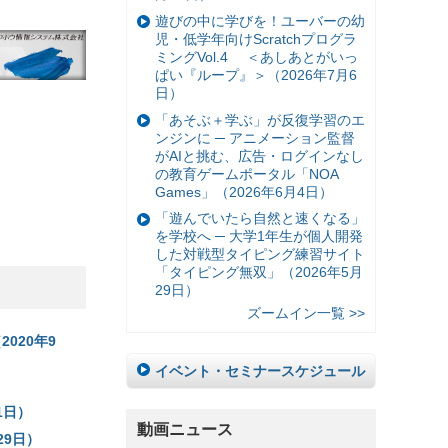
遊びの中に学びを！ユーバーの幼
児・低学年向けScratchプログラ
ミングVol.4 ＜あしあとがいっ
ぱい『ループ』＞（2026年7月6
日）
「あそぶ＋学ぶ」が反復学習のエ
ンジンに ─ アニメーション監督
がAIと挑む、広告・ログインなし
の教育ゲームポータル「NOA
Games」（2026年6月4日）
「遊んでいたら自然と速くなる」
を学校へ ─ 大学1年生が個人開発
した対戦型タイピング練習サイト
「タイピング無双」（2026年5月
29日）
ズームイン一覧 >>
2020年9
イベント・セミナースケジュール
）
21日）
動画ニュース
29日）