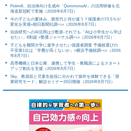
Polimill、自治体向け生成AI「QommonsAI」の活用研修を北
海道新冠町で実施（2026年8月7日）
今の子どもの夏休み、親世代と何が違う？保護者の73.5％が
変化を実感=朝日新聞社調べ=（2026年8月7日）
自由研究へのAI活用は少数派-それでも「AIは小学生から学ば
せたい」8割超 =塾選ジャーナル調べ=（2026年8月7日）
子どもを難関大学に進学させたい保護者調査 予備校選びの
不安第1位は「学費が高くないか」=横浜予備校調べ=（2026
年8月7日）
高専機構と日本公庫、連携して学生・教職員によるスタート
アップ創出を支援（2026年8月7日）
Sky、教員役と児童生徒役に分かれて操作を体験できる「授
業研究モード」解説セミナー20日開催（2026年8月7日）