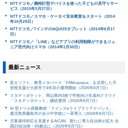
NTTドコモ／腕時計型デバイスを使った子どもの見守りサー
ビス（2015年3月27日）
NTTドコモ／スマホ・ケータイ安全教室をスタート（2014
年10月29日）
NTTドコモ／7インチのAQUOSタブレット（2014年6月17
日）
NTTドコモ／「LINE」などアプリの利用制限ができるジュ
ニア世代向けスマホ（2014年1月30日）
最新ニュース
富⼠ソフト、教育メタバース「FAMcampus」を活用した不
登校支援が大府市で4年目の運用開始（2026年8月7日）
スタディポケット、岡山県内3校で学校向け生成AIクラウド
「スタディポケット」継続運用（2026年8月7日）
AI 型ドリル搭載教材「ラインズeライブラリアドバンス」、
鹿児島県霧島市の全小中学校に一斉導入（2026年8月7日）
児童虐待対応を支援するAiCAN、新たに導入自治体が拡大 全
国23自治体・65拠点に（2026年8月7日）