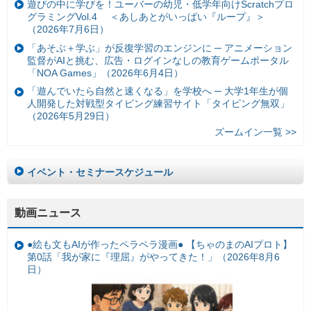
遊びの中に学びを！ユーバーの幼児・低学年向けScratchプロ
グラミングVol.4 ＜あしあとがいっぱい『ループ』＞
（2026年7月6日）
「あそぶ＋学ぶ」が反復学習のエンジンに ─ アニメーション
監督がAIと挑む、広告・ログインなしの教育ゲームポータル
「NOA Games」（2026年6月4日）
「遊んでいたら自然と速くなる」を学校へ ─ 大学1年生が個
人開発した対戦型タイピング練習サイト「タイピング無双」
（2026年5月29日）
ズームイン一覧 >>
イベント・セミナースケジュール
動画ニュース
●絵も文もAIが作ったペラペラ漫画● 【ちゃのまのAIプロト】
第0話「我が家に『理屈』がやってきた！」（2026年8月6
日）