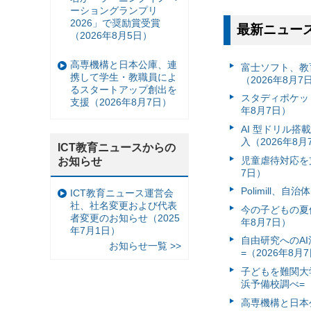
ーショングランプリ
2026」で奨励賞受賞
最新ニュー
（2026年8月5日）
高専機構と日本公庫、連
富⼠ソフト、教
携して学生・教職員によ
（2026年8月7
るスタートアップ創出を
スタディポケッ
支援（2026年8月7日）
年8月7日）
AI 型ドリル
入（2026年8月
ICT教育ニュースからの
児童虐待対応を支
お知らせ
7日）
Polimill、
ICT教育ニュース運営会
社、社名変更および代表
今の子どもの夏休
者変更のお知らせ（2025
年8月7日）
年7月1日）
自由研究へのA
お知らせ一覧 >>
=（2026年8月
子どもを難関大
浜予備校調べ=（
高専機構と日本