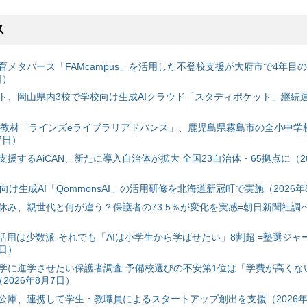
ス
育メタバース「FAMcampus」を活用した不登校支援が大府市で4年目
日）
ト、岡山県内3校で学校向け生成AIクラウド「スタディポケット」継続運用
搭載教材「ラインズeライブラリアドバンス」、鹿児島県霧島市の全小中学
7日）
援するAiCAN、新たに導入自治体が拡大 全国23自治体・65拠点に（20
自治体向け生成AI「QommonsAI」の活用研修を北海道新冠町で実施（2026年
み、親世代と何が違う？保護者の73.5％が変化を実感=朝日新聞社調べ=
I活用は少数派-それでも「AIは小学生から学ばせたい」8割超 =塾選ジャ
7日）
学に進学させたい保護者調査 予備校選びの不安第1位は「学費が高くな
2026年8月7日）
公庫、連携して学生・教職員によるスタートアップ創出を支援（2026年