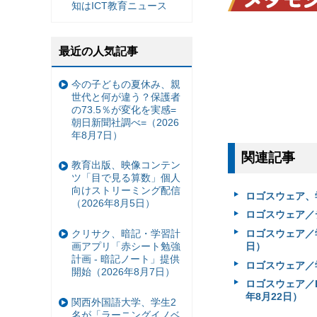
知はICT教育ニュース
最近の人気記事
今の子どもの夏休み、親
世代と何が違う？保護者
の73.5％が変化を実感=
朝日新聞社調べ=（2026
年8月7日）
関連記事
教育出版、映像コンテン
ツ「目で見る算数」個人
向けストリーミング配信
ロゴスウェア、
（2026年8月5日）
ロゴスウェア／
ロゴスウェア／学
クリサク、暗記・学習計
日）
画アプリ「赤シート勉強
計画 - 暗記ノート」提供
ロゴスウェア／
開始（2026年8月7日）
ロゴスウェア／L
年8月22日）
関西外国語大学、学生2
名が「ラーニングイノベ