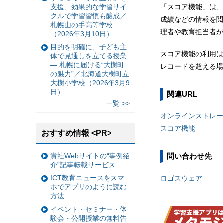
支援、効果的な学習サイ
「スコア機能」は、
クルで学習習慣も醸成／
成績などの情報を閲
札幌山の手高等学校
理者や教育担当者が
（2026年3月10日）
目的を明確に、子ども主
スコア機能の利用は
体で見通しを立てる授業
— 札幌に届ける“大樹町
レコードを超える場
の魅力”／北海道大樹町立
大樹小学校（2026年3月9
日）
関連URL
一覧 >>
オンラインストレー
スコア機能
おすすめ情報 <PR>
貴社Webサイトの“事例紹
問い合わせ先
介”記事転載サービス
ICT教育ニュースをスマ
ロゴスウェア
ホでアプリのように読む
方法
イベント・セミナー・体
験会・公開授業の無料告