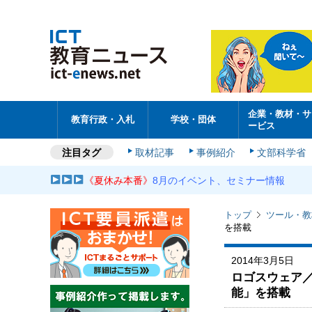
企業・教材・サ
教育行政・入札
学校・団体
ービス
注目タグ
取材記事
事例紹介
文部科学省
《夏休み本番》
8月のイベント、セミナー情報
トップ
ツール・教
を搭載
2014年3月5日
ロゴスウェア
能」を搭載