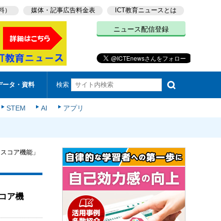
料）
媒体・記事広告料金表
ICT教育ニュースとは
ニュース配信登録
検索
データ・資料
STEM
AI
アプリ
「スコア機能」
コア機