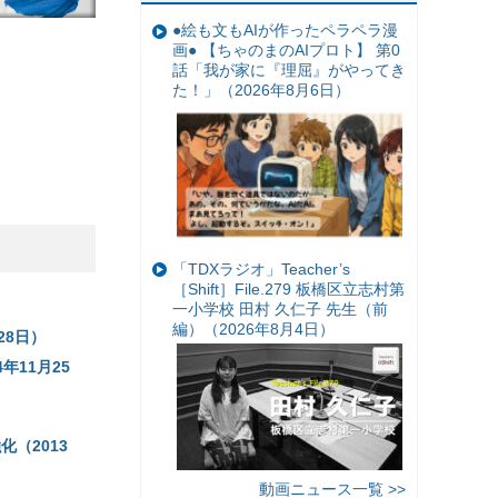
●絵も文もAIが作ったペラペラ漫
画● 【ちゃのまのAIプロト】 第0
話「我が家に『理屈』がやってき
た！」（2026年8月6日）
「TDXラジオ」Teacher’s
［Shift］File.279 板橋区立志村第
一小学校 田村 久仁子 先生（前
編）（2026年8月4日）
28日）
年11月25
（2013
動画ニュース一覧 >>