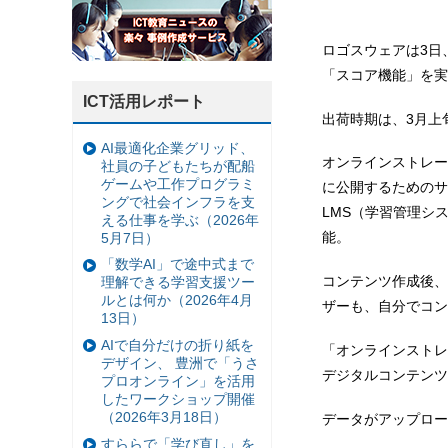
ロゴスウェアは3日
「スコア機能」を実
ICT活用レポート
出荷時期は、3月上
AI最適化企業グリッド、
オンラインストレー
社員の子どもたちが配船
ゲームや工作プログラミ
に公開するためのサ
ングで社会インフラを支
LMS（学習管理シ
える仕事を学ぶ（2026年
能。
5月7日）
「数学AI」で途中式まで
コンテンツ作成後、
理解できる学習支援ツー
ルとは何か（2026年4月
ザーも、自分でコン
13日）
AIで自分だけの折り紙を
「オンラインストレ
デザイン、 豊洲で「うさ
デジタルコンテンツ
プロオンライン」を活用
したワークショップ開催
（2026年3月18日）
データがアップロー
すららで「学び直し」を