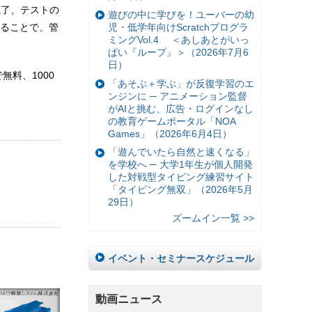
読了、テストの
遊びの中に学びを！ユーバーの幼
児・低学年向けScratchプログラ
ることで、管
ミングVol.4 ＜あしあとがいっ
ぱい『ループ』＞（2026年7月6
日）
料、1000
「あそぶ＋学ぶ」が反復学習のエ
ンジンに ─ アニメーション監督
がAIと挑む、広告・ログインなし
の教育ゲームポータル「NOA
Games」（2026年6月4日）
「遊んでいたら自然と速くなる」
を学校へ ─ 大学1年生が個人開発
した対戦型タイピング練習サイト
「タイピング無双」（2026年5月
29日）
ズームイン一覧 >>
イベント・セミナースケジュール
動画ニュース