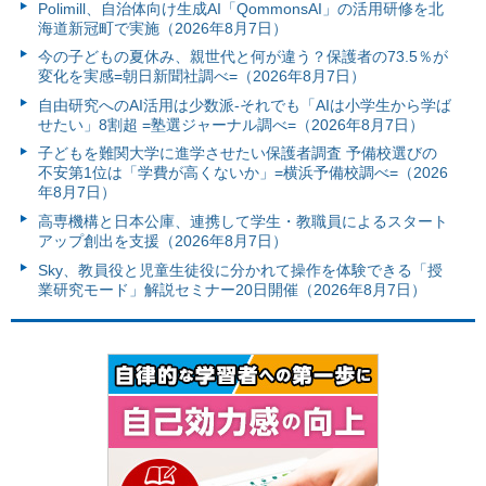
Polimill、自治体向け生成AI「QommonsAI」の活用研修を北
海道新冠町で実施（2026年8月7日）
今の子どもの夏休み、親世代と何が違う？保護者の73.5％が
変化を実感=朝日新聞社調べ=（2026年8月7日）
自由研究へのAI活用は少数派-それでも「AIは小学生から学ば
せたい」8割超 =塾選ジャーナル調べ=（2026年8月7日）
子どもを難関大学に進学させたい保護者調査 予備校選びの
不安第1位は「学費が高くないか」=横浜予備校調べ=（2026
年8月7日）
高専機構と日本公庫、連携して学生・教職員によるスタート
アップ創出を支援（2026年8月7日）
Sky、教員役と児童生徒役に分かれて操作を体験できる「授
業研究モード」解説セミナー20日開催（2026年8月7日）