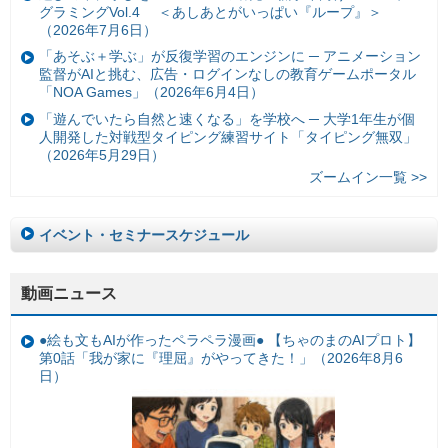
グラミングVol.4 ＜あしあとがいっぱい『ループ』＞
（2026年7月6日）
「あそぶ＋学ぶ」が反復学習のエンジンに ─ アニメーション
監督がAIと挑む、広告・ログインなしの教育ゲームポータル
「NOA Games」（2026年6月4日）
「遊んでいたら自然と速くなる」を学校へ ─ 大学1年生が個
人開発した対戦型タイピング練習サイト「タイピング無双」
（2026年5月29日）
ズームイン一覧 >>
イベント・セミナースケジュール
動画ニュース
●絵も文もAIが作ったペラペラ漫画● 【ちゃのまのAIプロト】
第0話「我が家に『理屈』がやってきた！」（2026年8月6
日）