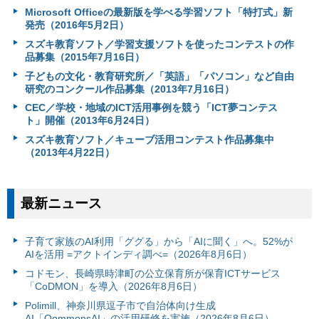
Microsoft Officeの最新版を学べる学習ソフト「特打式」新
発売（2016年5月2日）
スズキ教育ソフト／学習支援ソフトを使ったコンテストの作
品募集（2015年7月16日）
子どもの文化・教育研究所／「英語」「パソコン」など自由
研究のコンクール作品募集（2013年7月16日）
CEC／学校・地域のICT活用事例を競う「ICT夢コンテス
ト」開催（2013年6月24日）
スズキ教育ソフト／キューブ活用コンテスト作品募集中
（2013年4月22日）
最新ニュース
子育て家族のAI利用「ググる」から「AIに聞く」へ。52%が
AIを活用 =アクトインディ調べ=（2026年8月6日）
コドモン、長崎県時津町の公立保育所が保育ICTサービス
「CoDMON」を導入（2026年8月6日）
Polimill、神奈川県逗子市で自治体向け生成
AI「QommonsAI」の活用研修を実施（2026年8月6日）