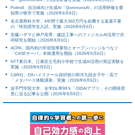
Polimill、自治体向け生成AI「QommonsAI」の活用研修を愛
知県小牧市で実施（2026年8月6日）
名古屋商科大学、4年間で最大360万円を給費する返還不要
の「特別奨学生入試」実施（2026年8月6日）
安藤ハザマと神戸高専、建設工事へのフィジカルAI活用で共
同研究を開始（2026年8月6日）
ACPA、国内初の学習指導要領とオープンバッジをつなぐ
「CASEサーバ」本格運用を開始（2026年8月6日）
NTT東日本、江東区立毛利小学校で生成AI活用の実証実験を
実施（2026年8月6日）
C&R社、DXハイスクール採択校の和洋九段女子中・高で
「メタバース体験講座」実施（2026年8月6日）
追手門学院大学、全学DL率99％「OIDAIアプリ」その開発背
景に迫る記事を公開（2026年8月6日）