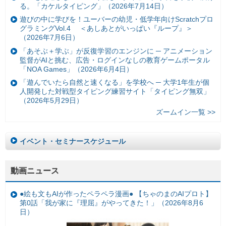
る。「カケルタイピング」（2026年7月14日）
遊びの中に学びを！ユーバーの幼児・低学年向けScratchプロ
グラミングVol.4 ＜あしあとがいっぱい『ループ』＞
（2026年7月6日）
「あそぶ＋学ぶ」が反復学習のエンジンに ─ アニメーション
監督がAIと挑む、広告・ログインなしの教育ゲームポータル
「NOA Games」（2026年6月4日）
「遊んでいたら自然と速くなる」を学校へ ─ 大学1年生が個
人開発した対戦型タイピング練習サイト「タイピング無双」
（2026年5月29日）
ズームイン一覧 >>
イベント・セミナースケジュール
動画ニュース
●絵も文もAIが作ったペラペラ漫画● 【ちゃのまのAIプロト】
第0話「我が家に『理屈』がやってきた！」（2026年8月6
日）