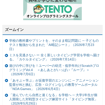
ズームイン
学校の教科書やプリントを、そのまま暗記問題に ─ 子どもの
テスト勉強から生まれた「AI暗記シート」（2026年7月23
日）
ミスを見逃さない ー 全く新しいタイピング学習を学校へ届け
る。「カケルタイピング」（2026年7月14日）
遊びの中に学びを！ユーバーの幼児・低学年向けScratchプロ
グラミングVol.4 ＜あしあとがいっぱい『ループ』＞
（2026年7月6日）
「あそぶ＋学ぶ」が反復学習のエンジンに ─ アニメーション
監督がAIと挑む、広告・ログインなしの教育ゲームポータル
「NOA Games」（2026年6月4日）
「遊んでいたら自然と速くなる」を学校へ ─ 大学1年生が個
人開発した対戦型タイピング練習サイト「タイピング無双」
（2026年5月29日）