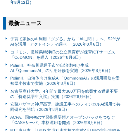
年8月12日）
最新ニュース
子育て家族のAI利用「ググる」から「AIに聞く」へ。52%が
AIを活用 =アクトインディ調べ=（2026年8月6日）
コドモン、長崎県時津町の公立保育所が保育ICTサービス
「CoDMON」を導入（2026年8月6日）
Polimill、神奈川県逗子市で自治体向け生成
AI「QommonsAI」の活用研修を実施（2026年8月6日）
Polimill、自治体向け生成AI「QommonsAI」の活用研修を愛
知県小牧市で実施（2026年8月6日）
名古屋商科大学、4年間で最大360万円を給費する返還不要
の「特別奨学生入試」実施（2026年8月6日）
安藤ハザマと神戸高専、建設工事へのフィジカルAI活用で共
同研究を開始（2026年8月6日）
ACPA、国内初の学習指導要領とオープンバッジをつなぐ
「CASEサーバ」本格運用を開始（2026年8月6日）
NTT東日本、江東区立毛利小学校で生成AI活用の実証実験を