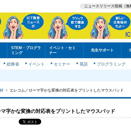
ニュースリリース投稿（無
STEM・プログラ
イベント・セミ
先生サポート
ミング
ナー
総務省
イベント
セミナー
英語
プログラミング
材
エレコム／ローマ字かな変換の対応表をプリントしたマウスパッド
ーマ字かな変換の対応表をプリントしたマウスパッド