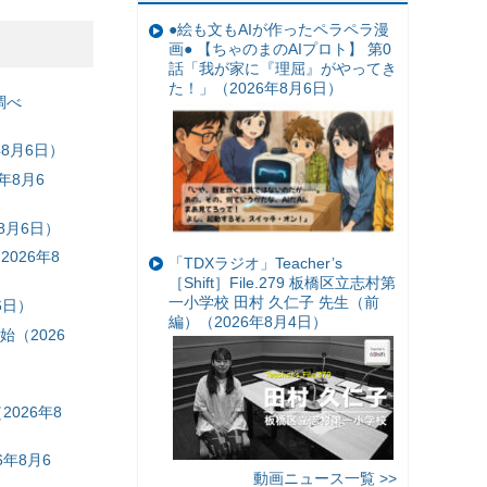
●絵も文もAIが作ったペラペラ漫
画● 【ちゃのまのAIプロト】 第0
話「我が家に『理屈』がやってき
た！」（2026年8月6日）
調べ
8月6日）
年8月6
8月6日）
026年8
「TDXラジオ」Teacher’s
［Shift］File.279 板橋区立志村第
一小学校 田村 久仁子 先生（前
6日）
編）（2026年8月4日）
（2026
026年8
年8月6
動画ニュース一覧 >>