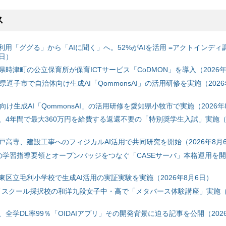
ス
利用「ググる」から「AIに聞く」へ。52%がAIを活用 =アクトインディ
6日）
時津町の公立保育所が保育ICTサービス「CoDMON」を導入（2026年
神奈川県逗子市で自治体向け生成AI「QommonsAI」の活用研修を実施（2026
自治体向け生成AI「QommonsAI」の活用研修を愛知県小牧市で実施（2026年
、4年間で最大360万円を給費する返還不要の「特別奨学生入試」実施（2
戸高専、建設工事へのフィジカルAI活用で共同研究を開始（2026年8月
初の学習指導要領とオープンバッジをつなぐ「CASEサーバ」本格運用を開始
東区立毛利小学校で生成AI活用の実証実験を実施（2026年8月6日）
ハイスクール採択校の和洋九段女子中・高で「メタバース体験講座」実施（2
全学DL率99％「OIDAIアプリ」その開発背景に迫る記事を公開（2026