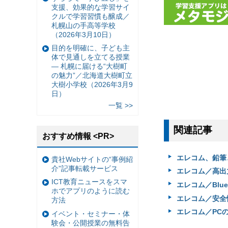
支援、効果的な学習サイ
クルで学習習慣も醸成／
札幌山の手高等学校
（2026年3月10日）
目的を明確に、子ども主
体で見通しを立てる授業
— 札幌に届ける“大樹町
の魅力”／北海道大樹町立
大樹小学校（2026年3月9
日）
一覧 >>
関連記事
おすすめ情報 <PR>
エレコム、鉛筆
貴社Webサイトの“事例紹
介”記事転載サービス
エレコム／高出力
ICT教育ニュースをスマ
エレコム／Blu
ホでアプリのように読む
エレコム／安全
方法
エレコム／PCの
イベント・セミナー・体
験会・公開授業の無料告