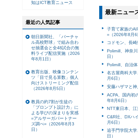
知はICT教育ニュース
最新ニュー
最近の人気記事
子育て家族のAI
=（2026年8月
朝日新聞社、「バーチャ
ル高校野球」で組み合わ
コドモン、長崎県
せ抽選会と全48試合の無
Polimill、
料ライブ配信実施（2026
日）
年8月1日）
Polimill、
教育出版、映像コンテン
名古屋商科大学
ツ「目で見る算数」個人
月6日）
向けストリーミング配信
安藤ハザマと神
（2026年8月5日）
ACPA、国内
年8月6日）
教員の約7割が生徒の
「プロンプト設計力」に
NTT東日本、江
よる学びの深まりを実感
C&R社、DX
=アルサーガパートナー
月6日）
ズ調べ=（2026年8月3
日）
追手門学院大学、
日）