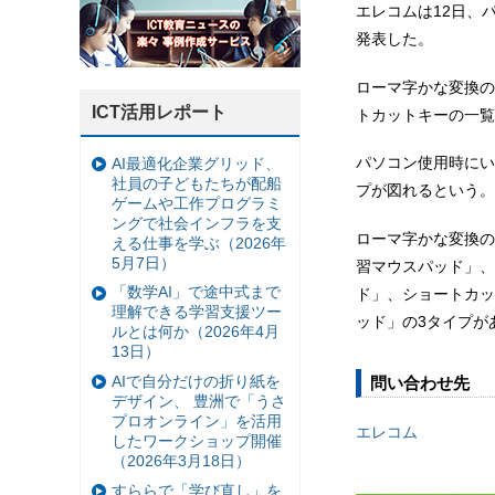
エレコムは12日、
発表した。
ローマ字かな変換の
ICT活用レポート
トカットキーの一覧
パソコン使用時にい
AI最適化企業グリッド、
社員の子どもたちが配船
プが図れるという。
ゲームや工作プログラミ
ングで社会インフラを支
ローマ字かな変換の
える仕事を学ぶ（2026年
5月7日）
習マウスパッド」、
「数学AI」で途中式まで
ド」、ショートカッ
理解できる学習支援ツー
ッド」の3タイプが
ルとは何か（2026年4月
13日）
AIで自分だけの折り紙を
問い合わせ先
デザイン、 豊洲で「うさ
プロオンライン」を活用
エレコム
したワークショップ開催
（2026年3月18日）
すららで「学び直し」を