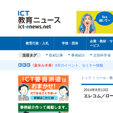
企業・教材・サ
教育行政・入札
学校・団体
ービス
注目タグ
取材記事
事例紹介
文部科学省
《夏休み本番》
8月のイベント、セミナー情報
トップ
ツール・教
2014年8月13日
エレコム／ロ