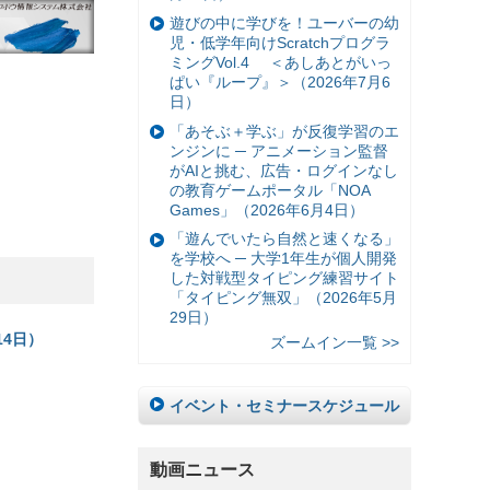
遊びの中に学びを！ユーバーの幼
児・低学年向けScratchプログラ
ミングVol.4 ＜あしあとがいっ
ぱい『ループ』＞（2026年7月6
日）
「あそぶ＋学ぶ」が反復学習のエ
ンジンに ─ アニメーション監督
がAIと挑む、広告・ログインなし
の教育ゲームポータル「NOA
Games」（2026年6月4日）
「遊んでいたら自然と速くなる」
を学校へ ─ 大学1年生が個人開発
した対戦型タイピング練習サイト
「タイピング無双」（2026年5月
29日）
4日）
ズームイン一覧 >>
イベント・セミナースケジュール
動画ニュース