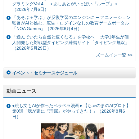
グラミングVol.4 ＜あしあとがいっぱい『ループ』＞
（2026年7月6日）
「あそぶ＋学ぶ」が反復学習のエンジンに ─ アニメーション
監督がAIと挑む、広告・ログインなしの教育ゲームポータル
「NOA Games」（2026年6月4日）
「遊んでいたら自然と速くなる」を学校へ ─ 大学1年生が個
人開発した対戦型タイピング練習サイト「タイピング無双」
（2026年5月29日）
ズームイン一覧 >>
イベント・セミナースケジュール
動画ニュース
●絵も文もAIが作ったペラペラ漫画● 【ちゃのまのAIプロト】
第0話「我が家に『理屈』がやってきた！」（2026年8月6
日）