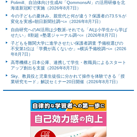
Polimill、自治体向け生成AI「QommonsAI」の活用研修を北
海道新冠町で実施（2026年8月7日）
今の子どもの夏休み、親世代と何が違う？保護者の73.5％が
変化を実感=朝日新聞社調べ=（2026年8月7日）
自由研究へのAI活用は少数派-それでも「AIは小学生から学ば
せたい」8割超 =塾選ジャーナル調べ=（2026年8月7日）
子どもを難関大学に進学させたい保護者調査 予備校選びの
不安第1位は「学費が高くないか」=横浜予備校調べ=（2026
年8月7日）
高専機構と日本公庫、連携して学生・教職員によるスタート
アップ創出を支援（2026年8月7日）
Sky、教員役と児童生徒役に分かれて操作を体験できる「授
業研究モード」解説セミナー20日開催（2026年8月7日）