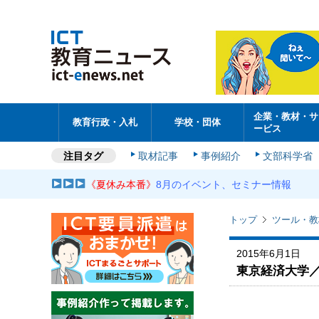
企業・教材・サ
教育行政・入札
学校・団体
ービス
注目タグ
取材記事
事例紹介
文部科学省
《夏休み本番》
8月のイベント、セミナー情報
トップ
ツール・教
2015年6月1日
東京経済大学／