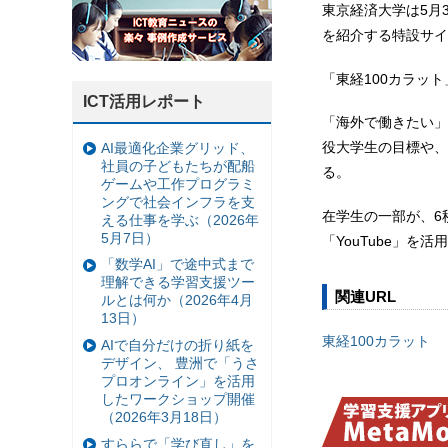
東京経済大学は5月3
を紹介する特設サイ
「東経100カラッ
ICT活用レポート
「海外で働きたい」
役大学生の目標や、
AI最適化企業グリッド、
社員の子どもたちが配船
る。
ゲームや工作プログラミ
ングで社会インフラを支
在学生の一部が、6
える仕事を学ぶ（2026年
5月7日）
「YouTube」
「数学AI」で途中式まで
理解できる学習支援ツー
関連URL
ルとは何か（2026年4月
13日）
東経100カラット
AIで自分だけの折り紙を
デザイン、 豊洲で「うさ
プロオンライン」を活用
したワークショップ開催
（2026年3月18日）
すららで「学び直し」を