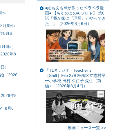
●絵も文もAIが作ったペラペラ漫
調べ
画● 【ちゃのまのAIプロト】 第0
話「我が家に『理屈』がやってき
た！」（2026年8月6日）
8月6日）
年8月6
8月6日）
026年8
6日）
「TDXラジオ」Teacher’s
（2026
［Shift］File.279 板橋区立志村第
一小学校 田村 久仁子 先生（前
編）（2026年8月4日）
026年8
年8月6
動画ニュース一覧 >>