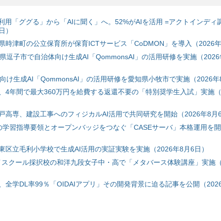
利用「ググる」から「AIに聞く」へ。52%がAIを活用 =アクトインディ
6日）
時津町の公立保育所が保育ICTサービス「CoDMON」を導入（2026年
神奈川県逗子市で自治体向け生成AI「QommonsAI」の活用研修を実施（2026
自治体向け生成AI「QommonsAI」の活用研修を愛知県小牧市で実施（2026年
、4年間で最大360万円を給費する返還不要の「特別奨学生入試」実施（2
戸高専、建設工事へのフィジカルAI活用で共同研究を開始（2026年8月
初の学習指導要領とオープンバッジをつなぐ「CASEサーバ」本格運用を開始
東区立毛利小学校で生成AI活用の実証実験を実施（2026年8月6日）
ハイスクール採択校の和洋九段女子中・高で「メタバース体験講座」実施（2
全学DL率99％「OIDAIアプリ」その開発背景に迫る記事を公開（2026