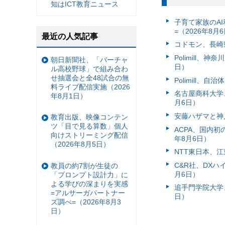
知はICT教育ニュース
子育て家族のAI
=（2026年8月
最近の人気記事
コドモン、長崎県
Polimill、
朝日新聞社、「バーチャ
日）
ル高校野球」で組み合わ
せ抽選会と全48試合の無
Polimill、
料ライブ配信実施（2026
名古屋商科大学
年8月1日）
月6日）
安藤ハザマと神
教育出版、映像コンテン
ツ「目で見る算数」個人
ACPA、国内
向けストリーミング配信
年8月6日）
（2026年8月5日）
NTT東日本、江
C&R社、DX
教員の約7割が生徒の
月6日）
「プロンプト設計力」に
よる学びの深まりを実感
追手門学院大学、
=アルサーガパートナー
日）
ズ調べ=（2026年8月3
日）