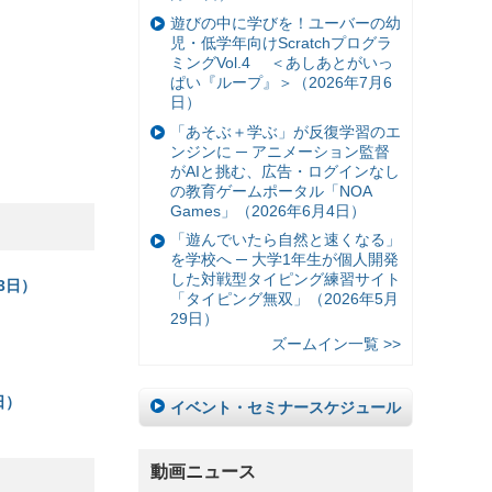
遊びの中に学びを！ユーバーの幼
児・低学年向けScratchプログラ
ミングVol.4 ＜あしあとがいっ
ぱい『ループ』＞（2026年7月6
日）
「あそぶ＋学ぶ」が反復学習のエ
ンジンに ─ アニメーション監督
がAIと挑む、広告・ログインなし
の教育ゲームポータル「NOA
Games」（2026年6月4日）
「遊んでいたら自然と速くなる」
を学校へ ─ 大学1年生が個人開発
した対戦型タイピング練習サイト
3日）
「タイピング無双」（2026年5月
）
29日）
ズームイン一覧 >>
日）
イベント・セミナースケジュール
動画ニュース