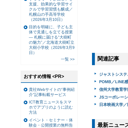
支援、効果的な学習サイ
クルで学習習慣も醸成／
札幌山の手高等学校
（2026年3月10日）
目的を明確に、子ども主
体で見通しを立てる授業
— 札幌に届ける“大樹町
の魅力”／北海道大樹町立
大樹小学校（2026年3月9
日）
関連記事
一覧 >>
ジャストシステム
おすすめ情報 <PR>
POMB／LIN
貴社Webサイトの“事例紹
信州大学教育学部
介”記事転載サービス
JSコーポレーシ
ICT教育ニュースをスマ
日本映画大学／動
ホでアプリのように読む
方法
イベント・セミナー・体
最新ニュー
験会・公開授業の無料告