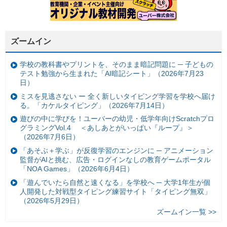
ズームイン
学校の教科書やプリントを、そのまま暗記問題に ─ 子どもの
テスト勉強から生まれた「AI暗記シート」（2026年7月23
日）
ミスを見逃さない ー 全く新しいタイピング学習を学校へ届け
る。「カケルタイピング」（2026年7月14日）
遊びの中に学びを！ユーバーの幼児・低学年向けScratchプロ
グラミングVol.4 ＜あしあとがいっぱい『ループ』＞
（2026年7月6日）
「あそぶ＋学ぶ」が反復学習のエンジンに ─ アニメーション
監督がAIと挑む、広告・ログインなしの教育ゲームポータル
「NOA Games」（2026年6月4日）
「遊んでいたら自然と速くなる」を学校へ ─ 大学1年生が個
人開発した対戦型タイピング練習サイト「タイピング無双」
（2026年5月29日）
ズームイン一覧 >>