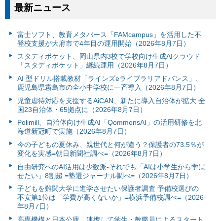
最新ニュース
富⼠ソフト、教育メタバース「FAMcampus」を活用した不
登校支援が大府市で4年目の運用開始（2026年8月7日）
スタディポケット、岡山県内3校で学校向け生成AIクラウド
「スタディポケット」継続運用（2026年8月7日）
AI 型ドリル搭載教材「ラインズeライブラリアドバンス」、
鹿児島県霧島市の全小中学校に一斉導入（2026年8月7日）
児童虐待対応を支援するAiCAN、新たに導入自治体が拡大 全
国23自治体・65拠点に（2026年8月7日）
Polimill、自治体向け生成AI「QommonsAI」の活用研修を北
海道新冠町で実施（2026年8月7日）
今の子どもの夏休み、親世代と何が違う？保護者の73.5％が
変化を実感=朝日新聞社調べ=（2026年8月7日）
自由研究へのAI活用は少数派-それでも「AIは小学生から学ば
せたい」8割超 =塾選ジャーナル調べ=（2026年8月7日）
子どもを難関大学に進学させたい保護者調査 予備校選びの
不安第1位は「学費が高くないか」=横浜予備校調べ=（2026
年8月7日）
高専機構と日本公庫、連携して学生・教職員によるスタート