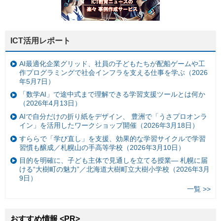
ICT活用レポート
AI最適化企業グリッド、社員の子どもたちが配船ゲームや工
作プログラミングで社会インフラを支える仕事を学ぶ（2026
年5月7日）
「数学AI」で途中式まで理解できる学習支援ツールとは何か
（2026年4月13日）
AIで自分だけの折り紙をデザイン、 豊洲で「うさプロオンラ
イン」を活用したワークショップ開催（2026年3月18日）
すららで「学び直し」を支援、効果的な学習サイクルで学習
習慣も醸成／札幌山の手高等学校（2026年3月10日）
目的を明確に、子ども主体で見通しを立てる授業— 札幌に届
ける“大樹町の魅力”／北海道大樹町立大樹小学校（2026年3月
9日）
一覧 >>
おすすめ情報 <PR>