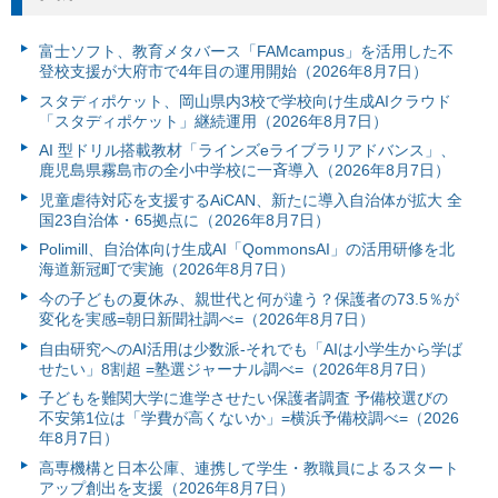
富⼠ソフト、教育メタバース「FAMcampus」を活用した不
登校支援が大府市で4年目の運用開始（2026年8月7日）
スタディポケット、岡山県内3校で学校向け生成AIクラウド
「スタディポケット」継続運用（2026年8月7日）
AI 型ドリル搭載教材「ラインズeライブラリアドバンス」、
鹿児島県霧島市の全小中学校に一斉導入（2026年8月7日）
児童虐待対応を支援するAiCAN、新たに導入自治体が拡大 全
国23自治体・65拠点に（2026年8月7日）
Polimill、自治体向け生成AI「QommonsAI」の活用研修を北
海道新冠町で実施（2026年8月7日）
今の子どもの夏休み、親世代と何が違う？保護者の73.5％が
変化を実感=朝日新聞社調べ=（2026年8月7日）
自由研究へのAI活用は少数派-それでも「AIは小学生から学ば
せたい」8割超 =塾選ジャーナル調べ=（2026年8月7日）
子どもを難関大学に進学させたい保護者調査 予備校選びの
不安第1位は「学費が高くないか」=横浜予備校調べ=（2026
年8月7日）
高専機構と日本公庫、連携して学生・教職員によるスタート
アップ創出を支援（2026年8月7日）