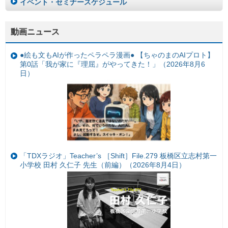
イベント・セミナースケジュール
動画ニュース
●絵も文もAIが作ったペラペラ漫画● 【ちゃのまのAIプロト】
第0話「我が家に『理屈』がやってきた！」（2026年8月6
日）
「TDXラジオ」Teacher’s ［Shift］File.279 板橋区立志村第一
小学校 田村 久仁子 先生（前編）（2026年8月4日）