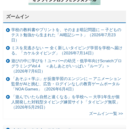
ズームイン
学校の教科書やプリントを、そのまま暗記問題に ─ 子どもの
テスト勉強から生まれた「AI暗記シート」（2026年7月23
日）
ミスを見逃さない ー 全く新しいタイピング学習を学校へ届け
る。「カケルタイピング」（2026年7月14日）
遊びの中に学びを！ユーバーの幼児・低学年向けScratchプロ
グラミングVol.4 ＜あしあとがいっぱい『ループ』＞
（2026年7月6日）
「あそぶ＋学ぶ」が反復学習のエンジンに ─ アニメーション
監督がAIと挑む、広告・ログインなしの教育ゲームポータル
「NOA Games」（2026年6月4日）
「遊んでいたら自然と速くなる」を学校へ ─ 大学1年生が個
人開発した対戦型タイピング練習サイト「タイピング無双」
（2026年5月29日）
ズームイン一覧 >>