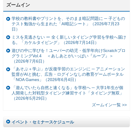
ズームイン
学校の教科書やプリントを、そのまま暗記問題に ─ 子どもの
テスト勉強から生まれた「AI暗記シート」（2026年7月23
日）
ミスを見逃さない ー 全く新しいタイピング学習を学校へ届け
る。「カケルタイピング」（2026年7月14日）
遊びの中に学びを！ユーバーの幼児・低学年向けScratchプロ
グラミングVol.4 ＜あしあとがいっぱい『ループ』＞
（2026年7月6日）
「あそぶ＋学ぶ」が反復学習のエンジンに ─ アニメーション
監督がAIと挑む、広告・ログインなしの教育ゲームポータル
「NOA Games」（2026年6月4日）
「遊んでいたら自然と速くなる」を学校へ ─ 大学1年生が個
人開発した対戦型タイピング練習サイト「タイピング無双」
（2026年5月29日）
ズームイン一覧 >>
イベント・セミナースケジュール