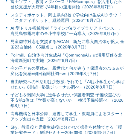
富⼠ソフト、教育メタバース「FAMcampus」を活用した不
登校支援が大府市で4年目の運用開始（2026年8月7日）
スタディポケット、岡山県内3校で学校向け生成AIクラウド
「スタディポケット」継続運用（2026年8月7日）
AI 型ドリル搭載教材「ラインズeライブラリアドバンス」、
鹿児島県霧島市の全小中学校に一斉導入（2026年8月7日）
児童虐待対応を支援するAiCAN、新たに導入自治体が拡大 全
国23自治体・65拠点に（2026年8月7日）
Polimill、自治体向け生成AI「QommonsAI」の活用研修を北
海道新冠町で実施（2026年8月7日）
今の子どもの夏休み、親世代と何が違う？保護者の73.5％が
変化を実感=朝日新聞社調べ=（2026年8月7日）
自由研究へのAI活用は少数派-それでも「AIは小学生から学ば
せたい」8割超 =塾選ジャーナル調べ=（2026年8月7日）
子どもを難関大学に進学させたい保護者調査 予備校選びの
不安第1位は「学費が高くないか」=横浜予備校調べ=（2026
年8月7日）
高専機構と日本公庫、連携して学生・教職員によるスタート
アップ創出を支援（2026年8月7日）
Sky、教員役と児童生徒役に分かれて操作を体験できる「授
業研究モード」解説セミナー20日開催（2026年8月7日）