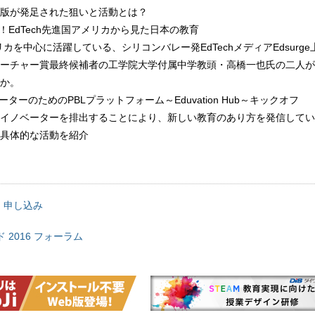
版が発足された狙いと活動とは？
！EdTech先進国アメリカから見た日本の教育
メリカを中心に活躍している、シリコンバレー発EdTechメディアEdsurg
ーチャー賞最終候補者の工学院大学付属中学教頭・高橋一也氏の二人が
か。
ーターのためのPBLプラットフォーム～Eduvation Hub～キックオフ
イノベーターを排出することにより、新しい教育のあり方を発信してい
具体的な活動を紹介
ク」申し込み
 2016 フォーラム