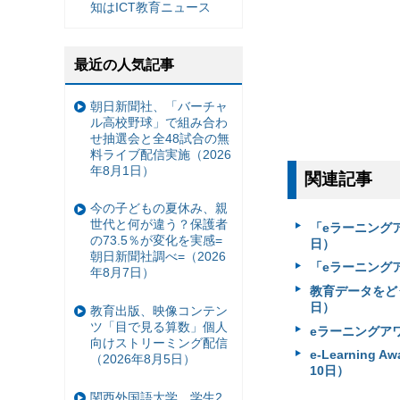
知はICT教育ニュース
最近の人気記事
朝日新聞社、「バーチャ
ル高校野球」で組み合わ
せ抽選会と全48試合の無
料ライブ配信実施（2026
年8月1日）
関連記事
今の子どもの夏休み、親
世代と何が違う？保護者
「eラーニングア
の73.5％が変化を実感=
日）
朝日新聞社調べ=（2026
「eラーニングア
年8月7日）
教育データをど
日）
教育出版、映像コンテン
ツ「目で見る算数」個人
eラーニングアワ
向けストリーミング配信
e-Learnin
（2026年8月5日）
10日）
関西外国語大学、学生2