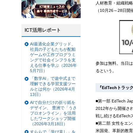
人材教育・組織戦略
（10月26～28日
ICT活用レポート
AI最適化企業グリッド、
社員の子どもたちが配船
ゲームや工作プログラミ
ングで社会インフラを支
参加は無料。当日は
える仕事を学ぶ（2026年
5月7日）
るという。
「数学AI」で途中式まで
理解できる学習支援ツー
『EdTechトラック』
ルとは何か（2026年4月
13日）
■第一部 EdTech Japan
AIで自分だけの折り紙を
デザイン、 豊洲で「うさ
2012年から開催され
プロオンライン」を活用
戦し続けるEdTec
したワークショップ開催
■第二部 女性をエンパ
（2026年3月18日）
米国発、革新的教育
すららで「学び直し」を