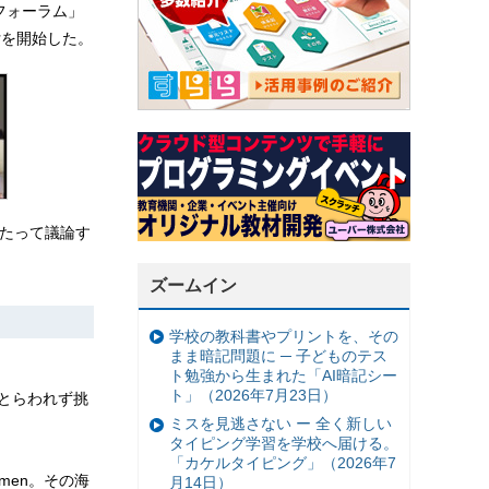
フォーラム」
付を開始した。
わたって議論す
ズームイン
学校の教科書やプリントを、その
まま暗記問題に ─ 子どものテス
ト勉強から生まれた「AI暗記シー
ト」（2026年7月23日）
念にとらわれず挑
ミスを見逃さない ー 全く新しい
タイピング学習を学校へ届ける。
「カケルタイピング」（2026年7
men。その海
月14日）