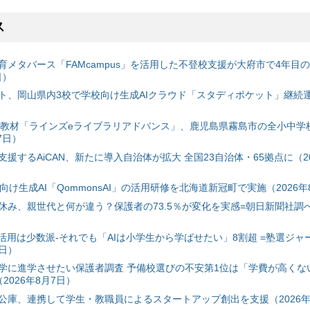
ス
育メタバース「FAMcampus」を活用した不登校支援が大府市で4年目
日）
ト、岡山県内3校で学校向け生成AIクラウド「スタディポケット」継続運用
搭載教材「ラインズeライブラリアドバンス」、鹿児島県霧島市の全小中学
7日）
援するAiCAN、新たに導入自治体が拡大 全国23自治体・65拠点に（20
自治体向け生成AI「QommonsAI」の活用研修を北海道新冠町で実施（2026年
み、親世代と何が違う？保護者の73.5％が変化を実感=朝日新聞社調べ=
I活用は少数派-それでも「AIは小学生から学ばせたい」8割超 =塾選ジャ
7日）
学に進学させたい保護者調査 予備校選びの不安第1位は「学費が高くな
2026年8月7日）
公庫、連携して学生・教職員によるスタートアップ創出を支援（2026年