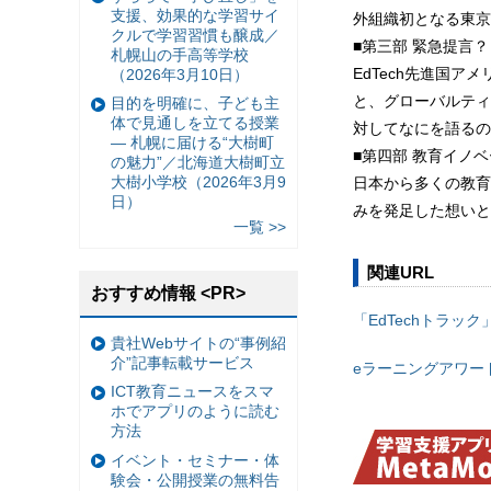
支援、効果的な学習サイ
外組織初となる東京
クルで学習習慣も醸成／
■第三部 緊急提言？
札幌山の手高等学校
EdTech先進国ア
（2026年3月10日）
と、グローバルティ
目的を明確に、子ども主
体で見通しを立てる授業
対してなにを語るの
— 札幌に届ける“大樹町
■第四部 教育イノベ
の魅力”／北海道大樹町立
大樹小学校（2026年3月9
日本から多くの教育
日）
みを発足した想いと
一覧 >>
関連URL
おすすめ情報 <PR>
「EdTechトラッ
貴社Webサイトの“事例紹
介”記事転載サービス
eラーニングアワード
ICT教育ニュースをスマ
ホでアプリのように読む
方法
イベント・セミナー・体
験会・公開授業の無料告