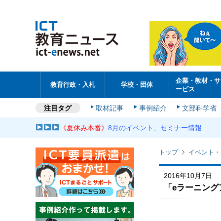
企業・教材・サ
教育行政・入札
学校・団体
ービス
注目タグ
取材記事
事例紹介
文部科学省
《夏休み本番》
8月のイベント、セミナー情報
トップ
イベント・
2016年10月7日
「eラーニングア