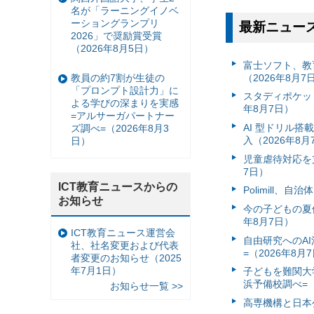
名が「ラーニングイノベ
ーショングランプリ
最新ニュー
2026」で奨励賞受賞
（2026年8月5日）
富⼠ソフト、教
（2026年8月7
教員の約7割が生徒の
「プロンプト設計力」に
スタディポケッ
よる学びの深まりを実感
年8月7日）
=アルサーガパートナー
AI 型ドリル
ズ調べ=（2026年8月3
入（2026年8月
日）
児童虐待対応を支
7日）
ICT教育ニュースからの
Polimill、
お知らせ
今の子どもの夏休
年8月7日）
ICT教育ニュース運営会
自由研究へのA
社、社名変更および代表
=（2026年8月
者変更のお知らせ（2025
年7月1日）
子どもを難関大
浜予備校調べ=（
お知らせ一覧 >>
高専機構と日本