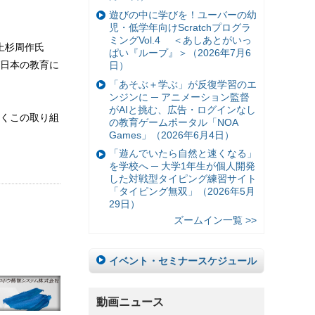
遊びの中に学びを！ユーバーの幼
児・低学年向けScratchプログラ
ミングVol.4 ＜あしあとがいっ
e上杉周作氏
ぱい『ループ』＞（2026年7月6
日本の教育に
日）
「あそぶ＋学ぶ」が反復学習のエ
ンジンに ─ アニメーション監督
がAIと挑む、広告・ログインなし
くこの取り組
の教育ゲームポータル「NOA
Games」（2026年6月4日）
「遊んでいたら自然と速くなる」
を学校へ ─ 大学1年生が個人開発
した対戦型タイピング練習サイト
「タイピング無双」（2026年5月
29日）
ズームイン一覧 >>
イベント・セミナースケジュール
動画ニュース