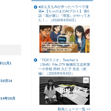
●絵も文もAIが作ったペラペラ漫
画● 【ちゃのまのAIプロト】 第0
話「我が家に『理屈』がやってき
た！」（2026年8月6日）
「TDXラジオ」Teacher’s
11月1
［Shift］File.279 板橋区立志村第
一小学校 田村 久仁子 先生（前
編）（2026年8月4日）
0月14
14年10月
動画ニュース一覧 >>