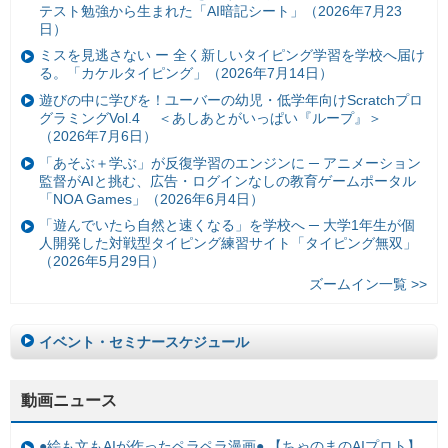
テスト勉強から生まれた「AI暗記シート」（2026年7月23
日）
ミスを見逃さない ー 全く新しいタイピング学習を学校へ届け
る。「カケルタイピング」（2026年7月14日）
遊びの中に学びを！ユーバーの幼児・低学年向けScratchプロ
グラミングVol.4 ＜あしあとがいっぱい『ループ』＞
（2026年7月6日）
「あそぶ＋学ぶ」が反復学習のエンジンに ─ アニメーション
監督がAIと挑む、広告・ログインなしの教育ゲームポータル
「NOA Games」（2026年6月4日）
「遊んでいたら自然と速くなる」を学校へ ─ 大学1年生が個
人開発した対戦型タイピング練習サイト「タイピング無双」
（2026年5月29日）
ズームイン一覧 >>
イベント・セミナースケジュール
動画ニュース
●絵も文もAIが作ったペラペラ漫画● 【ちゃのまのAIプロト】