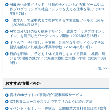
AI最適化企業グリッド、社員の子どもたちが配船ゲームや工
作プログラミングで社会インフラを支える仕事を学ぶ（2026
年5月7日）
「数学AI」で途中式まで理解できる学習支援ツールとは何か
（2026年4月13日）
AIで自分だけの折り紙をデザイン、 豊洲で「うさプロオンラ
イン」を活用したワークショップ開催（2026年3月18日）
すららで「学び直し」を支援、効果的な学習サイクルで学習
習慣も醸成／札幌山の手高等学校（2026年3月10日）
目的を明確に、子ども主体で見通しを立てる授業— 札幌に届
ける“大樹町の魅力”／北海道大樹町立大樹小学校（2026年3月
9日）
一覧 >>
おすすめ情報 <PR>
貴社Webサイトの“事例紹介”記事転載サービス
ICT教育ニュースをスマホでアプリのように読む方法
イベント・セミナー・体験会・公開授業の無料告知はICT教育