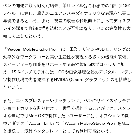
ペンの開発に取り組んだ結果、筆圧レベルはこれまでの4倍（8192
レベル）に達し、筆先のニュアンスやダイナミックな表現を忠実に
再現できるという。また、視差の改善や精度向上によってディスプ
レイの端まで詳細に描き込むことが可能になり、ペンの追従性も大
幅に向上したという。
「Wacom MobileStudio Pro」 は、工業デザインや3Dモデリングの
効率的なワークフローと高い生産性を実現する多くの機能を装備。
スピーディーな作業をサポートする高性能Intel®プロセッサに加
え、15.6インチモデルには、CGや画像処理などのデジタルコンテン
ツ制作現場で力を発揮するNVIDIA Quadro グラフィックスを搭載し
たという。
また、エクスプレスキーやタッチリング、ペンのサイドスイッチに
ショートカットを割り付けて、素早く操作することができ、スタジ
オや自宅ではMac OSで制作したいユーザーには、オプションの変
換アダプタ「Wacom Link」で「Wacom MobileStudio Pro」をMac
と接続し、液晶ペンタブレットとしても利用可能という。