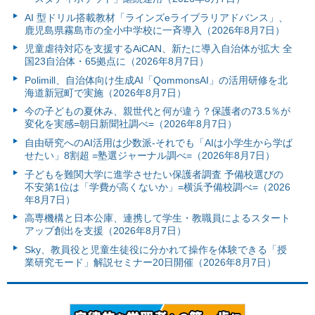
AI 型ドリル搭載教材「ラインズeライブラリアドバンス」、
鹿児島県霧島市の全小中学校に一斉導入（2026年8月7日）
児童虐待対応を支援するAiCAN、新たに導入自治体が拡大 全
国23自治体・65拠点に（2026年8月7日）
Polimill、自治体向け生成AI「QommonsAI」の活用研修を北
海道新冠町で実施（2026年8月7日）
今の子どもの夏休み、親世代と何が違う？保護者の73.5％が
変化を実感=朝日新聞社調べ=（2026年8月7日）
自由研究へのAI活用は少数派-それでも「AIは小学生から学ば
せたい」8割超 =塾選ジャーナル調べ=（2026年8月7日）
子どもを難関大学に進学させたい保護者調査 予備校選びの
不安第1位は「学費が高くないか」=横浜予備校調べ=（2026
年8月7日）
高専機構と日本公庫、連携して学生・教職員によるスタート
アップ創出を支援（2026年8月7日）
Sky、教員役と児童生徒役に分かれて操作を体験できる「授
業研究モード」解説セミナー20日開催（2026年8月7日）