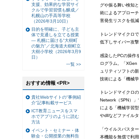
支援、効果的な学習サイ
グや振る舞い検知と
クルで学習習慣も醸成／
術によるアプローチ
札幌山の手高等学校
害発生リスクを低減
（2026年3月10日）
目的を明確に、子ども主
トレンドマイクロで
体で見通しを立てる授業
— 札幌に届ける“大樹町
低下しサイバー攻撃
の魅力”／北海道大樹町立
大樹小学校（2026年3月9
感染したPCの操作
日）
ログラム。「XGe
一覧 >>
ュリティソフトの新
技術による「機械学
おすすめ情報 <PR>
トレンドマイクロのクラウ
貴社Webサイトの“事例紹
Network（SP
介”記事転載サービス
による「機械学習型
ICT教育ニュースをスマ
やdllなどファイ
ホでアプリのように読む
方法
「ウイルスバスター
イベント・セミナー・体
験会・公開授業の無料告
本機能を無償で利用