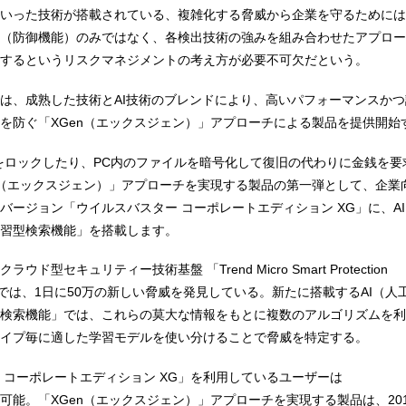
いった技術が搭載されている、複雑化する脅威から企業を守るためには
（防御機能）のみではなく、各検出技術の強みを組み合わせたアプロー
するというリスクマネジメントの考え方が必要不可欠だという。
は、成熟した技術とAI技術のブレンドにより、高いパフォーマンスかつ
を防ぐ「XGen（エックスジェン）」アプローチによる製品を提供開始
をロックしたり、PC内のファイルを暗号化して復旧の代わりに金銭を要
n（エックスジェン）」アプローチを実現する製品の第一弾として、企業
バージョン「ウイルスバスター コーポレートエディション XG」に、A
習型検索機能」を搭載します。
ド型セキュリティー技術基盤 「Trend Micro Smart Protection
N）」では、1日に50万の新しい脅威を発見している。新たに搭載するAI（
検索機能」では、これらの莫大な情報をもとに複数のアルゴリズムを利
ルタイプ毎に適した学習モデルを使い分けることで脅威を特定する。
 コーポレートエディション XG」を利用しているユーザーは
可能。「XGen（エックスジェン）」アプローチを実現する製品は、20