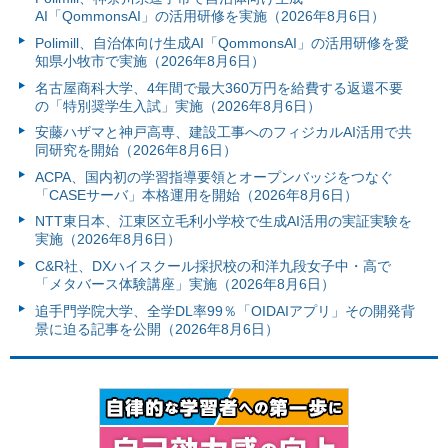
AI「QommonsAI」の活用研修を実施（2026年8月6日）
Polimill、自治体向け生成AI「QommonsAI」の活用研修を愛
知県小牧市で実施（2026年8月6日）
名古屋商科大学、4年間で最大360万円を給費する返還不要
の「特別奨学生入試」実施（2026年8月6日）
安藤ハザマと神戸高専、建設工事へのフィジカルAI活用で共
同研究を開始（2026年8月6日）
ACPA、国内初の学習指導要領とオープンバッジをつなぐ
「CASEサーバ」本格運用を開始（2026年8月6日）
NTT東日本、江東区立毛利小学校で生成AI活用の実証実験を
実施（2026年8月6日）
C&R社、DXハイスクール採択校の和洋九段女子中・高で
「メタバース体験講座」実施（2026年8月6日）
追手門学院大学、全学DL率99％「OIDAIアプリ」その開発背
景に迫る記事を公開（2026年8月6日）