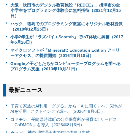
大阪・吹田市のデジタル教育施設「REDEE」、摂津市の全
小学生をプログラミング体験会に無料招待（2021年12月15
日）
ハック、徳島でのプログラミング教室にオリジナル教材提供
（2018年12月25日）
小学2年生が「ラズパイ＋Scratch」でIoT体験に興奮（2017
年5月26日）
マイクロソフトが「Minecraft: Education Edition アーリ
ーアクセス」の提供開始（2016年6月10日）
Google／子どもたちがコンピュータープログラムを学べる
プログラム支援（2013年10月31日）
最新ニュース
子育て家族のAI利用「ググる」から「AIに聞く」へ。52%が
AIを活用 =アクトインディ調べ=（2026年8月6日）
コドモン、長崎県時津町の公立保育所が保育ICTサービス
「CoDMON」を導入（2026年8月6日）
Polimill、神奈川県逗子市で自治体向け生成