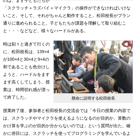
のは、まず子どもたちが
「スクラッチ＋ラズパイ＋マイクラ」の操作ができなければいけな
いこと。そして、それがちゃんと動作すること。松田校長がプラン
通りに進められること。子どもたちが課題を理解して取り組むこ
と・・・などなど、様々なハードルがある。
時は刻々と過ぎて行くの
に、松田校長は、139×4
が100×4と30×4と9×4の
和であることも色分けし
ようと、ハードルをます
ます高くしてしまう。授
業は、時間切れ感が漂っ
て終了した。
懸命に説明する松田校長
授業終了後、参加者と松田校長の交流会では「今日の授業の内容で
は、スクラッチやマイクラを使えるようになるのが目的か、算数の
かけ算を学ぶのが目的か分からないのでは」という質問が出た。確
かに傍目には、スクラッチを使ってプログラミングを学んでいるよ