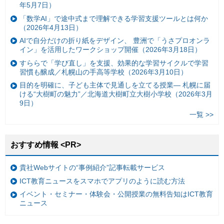
年5月7日）
「数学AI」で途中式まで理解できる学習支援ツールとは何か
（2026年4月13日）
AIで自分だけの折り紙をデザイン、 豊洲で「うさプロオンラ
イン」を活用したワークショップ開催（2026年3月18日）
すららで「学び直し」を支援、効果的な学習サイクルで学習
習慣も醸成／札幌山の手高等学校（2026年3月10日）
目的を明確に、子ども主体で見通しを立てる授業— 札幌に届
ける“大樹町の魅力”／北海道大樹町立大樹小学校（2026年3月
9日）
一覧 >>
おすすめ情報 <PR>
貴社Webサイトの“事例紹介”記事転載サービス
ICT教育ニュースをスマホでアプリのように読む方法
イベント・セミナー・体験会・公開授業の無料告知はICT教育
ニュース