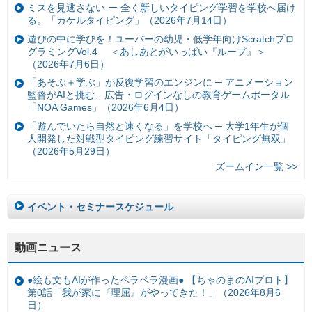
ミスを見逃さない ー 全く新しいタイピング学習を学校へ届け
る。「カケルタイピング」（2026年7月14日）
遊びの中に学びを！ユーバーの幼児・低学年向けScratchプロ
グラミングVol.4 ＜あしあとがいっぱい『ループ』＞
（2026年7月6日）
「あそぶ＋学ぶ」が反復学習のエンジンに ─ アニメーション
監督がAIと挑む、広告・ログインなしの教育ゲームポータル
「NOA Games」（2026年6月4日）
「遊んでいたら自然と速くなる」を学校へ ─ 大学1年生が個
人開発した対戦型タイピング練習サイト「タイピング無双」
（2026年5月29日）
ズームイン一覧 >>
イベント・セミナースケジュール
動画ニュース
●絵も文もAIが作ったペラペラ漫画● 【ちゃのまのAIプロト】
第0話「我が家に『理屈』がやってきた！」（2026年8月6
日）