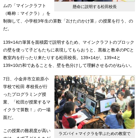
ムの「マインクラフト
懸命に説明する松田校長
（略称：マイクラ）」を
制御して、小学校3年生の算数「2けたのかけ算」の授業を行う、の
だ。
139×14の筆算を面積図で説明するため、マインクラフトのブロック
の壁を使って子どもたちに表現してもらおうと、黒板と教卓のPCと
教室内を行ったり来たりする松田校長。139×14が、139×4と
139×10の和であることを、壁を色分けして理解させるのがねらい。
7日、小金井市立前原小
学校で松田 孝校長が行
ったプログラミング授
業、「松田が授業するマ
イクラで算数！」の一場
面だ。
この授業の難易度が高い
ラズパイ＋マイクラを学ぶための教室で