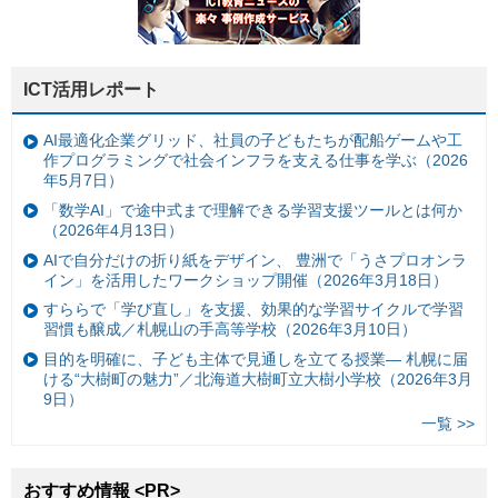
ICT活用レポート
AI最適化企業グリッド、社員の子どもたちが配船ゲームや工
作プログラミングで社会インフラを支える仕事を学ぶ（2026
年5月7日）
「数学AI」で途中式まで理解できる学習支援ツールとは何か
（2026年4月13日）
AIで自分だけの折り紙をデザイン、 豊洲で「うさプロオンラ
イン」を活用したワークショップ開催（2026年3月18日）
すららで「学び直し」を支援、効果的な学習サイクルで学習
習慣も醸成／札幌山の手高等学校（2026年3月10日）
目的を明確に、子ども主体で見通しを立てる授業— 札幌に届
ける“大樹町の魅力”／北海道大樹町立大樹小学校（2026年3月
9日）
一覧 >>
おすすめ情報 <PR>