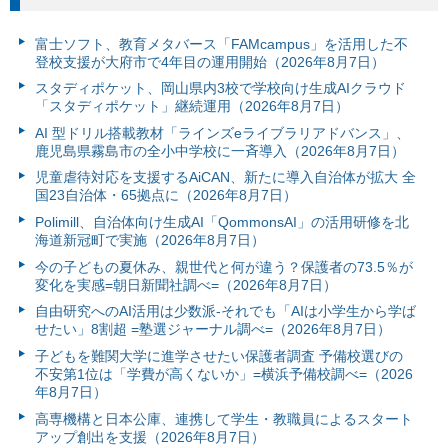
富⼠ソフト、教育メタバース「FAMcampus」を活用した不
登校支援が大府市で4年目の運用開始（2026年8月7日）
スタディポケット、岡山県内3校で学校向け生成AIクラウド
「スタディポケット」継続運用（2026年8月7日）
AI 型ドリル搭載教材「ラインズeライブラリアドバンス」、
鹿児島県霧島市の全小中学校に一斉導入（2026年8月7日）
児童虐待対応を支援するAiCAN、新たに導入自治体が拡大 全
国23自治体・65拠点に（2026年8月7日）
Polimill、自治体向け生成AI「QommonsAI」の活用研修を北
海道新冠町で実施（2026年8月7日）
今の子どもの夏休み、親世代と何が違う？保護者の73.5％が
変化を実感=朝日新聞社調べ=（2026年8月7日）
自由研究へのAI活用は少数派-それでも「AIは小学生から学ば
せたい」8割超 =塾選ジャーナル調べ=（2026年8月7日）
子どもを難関大学に進学させたい保護者調査 予備校選びの
不安第1位は「学費が高くないか」=横浜予備校調べ=（2026
年8月7日）
高専機構と日本公庫、連携して学生・教職員によるスタート
アップ創出を支援（2026年8月7日）