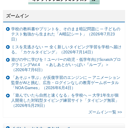
ズームイン
学校の教科書やプリントを、そのまま暗記問題に ─ 子どもの
テスト勉強から生まれた「AI暗記シート」（2026年7月23
日）
ミスを見逃さない ー 全く新しいタイピング学習を学校へ届け
る。「カケルタイピング」（2026年7月14日）
遊びの中に学びを！ユーバーの幼児・低学年向けScratchプロ
グラミングVol.4 ＜あしあとがいっぱい『ループ』＞
（2026年7月6日）
「あそぶ＋学ぶ」が反復学習のエンジンに ─ アニメーション
監督がAIと挑む、広告・ログインなしの教育ゲームポータル
「NOA Games」（2026年6月4日）
「遊んでいたら自然と速くなる」を学校へ ─ 大学1年生が個
人開発した対戦型タイピング練習サイト「タイピング無双」
（2026年5月29日）
ズームイン一覧 >>