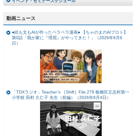
イベント・セミナースケジュール
動画ニュース
●絵も文もAIが作ったペラペラ漫画● 【ちゃのまのAIプロト】
第0話「我が家に『理屈』がやってきた！」（2026年8月6
日）
「TDXラジオ」Teacher’s ［Shift］File.279 板橋区立志村第一
小学校 田村 久仁子 先生（前編）（2026年8月4日）