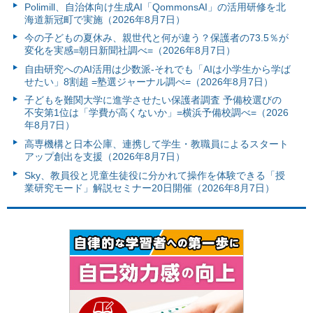
Polimill、自治体向け生成AI「QommonsAI」の活用研修を北
海道新冠町で実施（2026年8月7日）
今の子どもの夏休み、親世代と何が違う？保護者の73.5％が
変化を実感=朝日新聞社調べ=（2026年8月7日）
自由研究へのAI活用は少数派-それでも「AIは小学生から学ば
せたい」8割超 =塾選ジャーナル調べ=（2026年8月7日）
子どもを難関大学に進学させたい保護者調査 予備校選びの
不安第1位は「学費が高くないか」=横浜予備校調べ=（2026
年8月7日）
高専機構と日本公庫、連携して学生・教職員によるスタート
アップ創出を支援（2026年8月7日）
Sky、教員役と児童生徒役に分かれて操作を体験できる「授
業研究モード」解説セミナー20日開催（2026年8月7日）