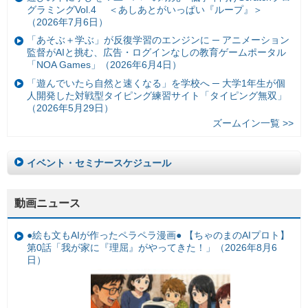
グラミングVol.4 ＜あしあとがいっぱい『ループ』＞
（2026年7月6日）
「あそぶ＋学ぶ」が反復学習のエンジンに ─ アニメーション
監督がAIと挑む、広告・ログインなしの教育ゲームポータル
「NOA Games」（2026年6月4日）
「遊んでいたら自然と速くなる」を学校へ ─ 大学1年生が個
人開発した対戦型タイピング練習サイト「タイピング無双」
（2026年5月29日）
ズームイン一覧 >>
イベント・セミナースケジュール
動画ニュース
●絵も文もAIが作ったペラペラ漫画● 【ちゃのまのAIプロト】
第0話「我が家に『理屈』がやってきた！」（2026年8月6
日）