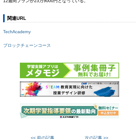
12週間プランが23万9000円となっている。
関連URL
TechAcademy
ブロックチェーンコース
<< 前の記事
次の記事 >>