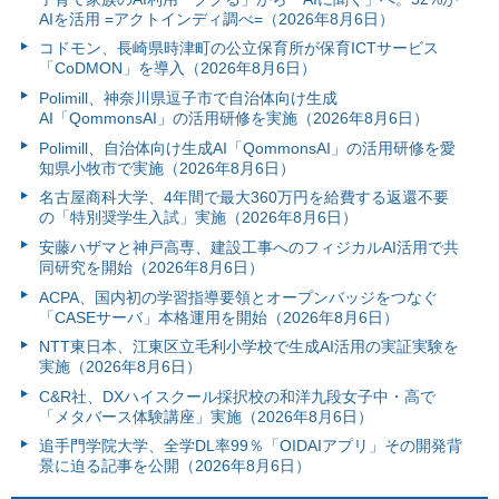
AIを活用 =アクトインディ調べ=（2026年8月6日）
コドモン、長崎県時津町の公立保育所が保育ICTサービス
「CoDMON」を導入（2026年8月6日）
Polimill、神奈川県逗子市で自治体向け生成
AI「QommonsAI」の活用研修を実施（2026年8月6日）
Polimill、自治体向け生成AI「QommonsAI」の活用研修を愛
知県小牧市で実施（2026年8月6日）
名古屋商科大学、4年間で最大360万円を給費する返還不要
の「特別奨学生入試」実施（2026年8月6日）
安藤ハザマと神戸高専、建設工事へのフィジカルAI活用で共
同研究を開始（2026年8月6日）
ACPA、国内初の学習指導要領とオープンバッジをつなぐ
「CASEサーバ」本格運用を開始（2026年8月6日）
NTT東日本、江東区立毛利小学校で生成AI活用の実証実験を
実施（2026年8月6日）
C&R社、DXハイスクール採択校の和洋九段女子中・高で
「メタバース体験講座」実施（2026年8月6日）
追手門学院大学、全学DL率99％「OIDAIアプリ」その開発背
景に迫る記事を公開（2026年8月6日）