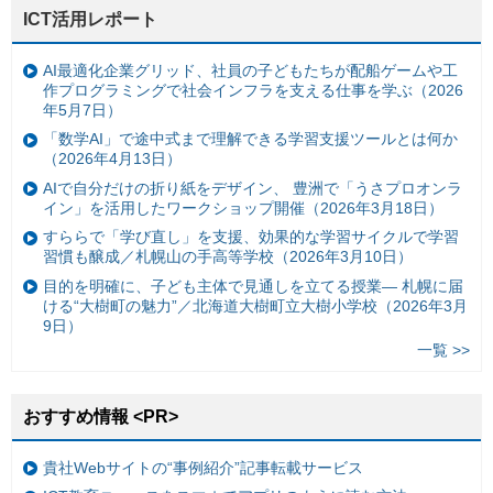
ICT活用レポート
AI最適化企業グリッド、社員の子どもたちが配船ゲームや工
作プログラミングで社会インフラを支える仕事を学ぶ（2026
年5月7日）
「数学AI」で途中式まで理解できる学習支援ツールとは何か
（2026年4月13日）
AIで自分だけの折り紙をデザイン、 豊洲で「うさプロオンラ
イン」を活用したワークショップ開催（2026年3月18日）
すららで「学び直し」を支援、効果的な学習サイクルで学習
習慣も醸成／札幌山の手高等学校（2026年3月10日）
目的を明確に、子ども主体で見通しを立てる授業— 札幌に届
ける“大樹町の魅力”／北海道大樹町立大樹小学校（2026年3月
9日）
一覧 >>
おすすめ情報 <PR>
貴社Webサイトの“事例紹介”記事転載サービス