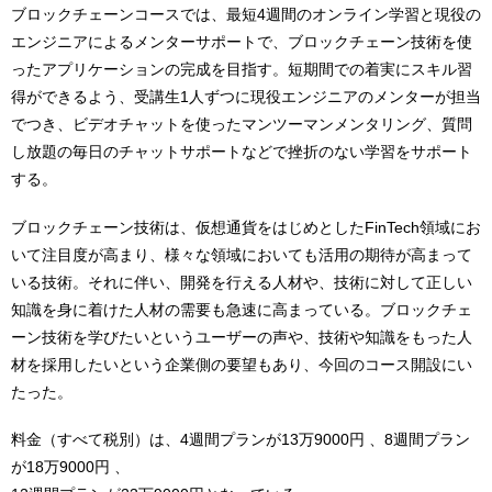
ブロックチェーンコースでは、最短4週間のオンライン学習と現役の
エンジニアによるメンターサポートで、ブロックチェーン技術を使
ったアプリケーションの完成を目指す。短期間での着実にスキル習
得ができるよう、受講生1人ずつに現役エンジニアのメンターが担当
でつき、ビデオチャットを使ったマンツーマンメンタリング、質問
し放題の毎日のチャットサポートなどで挫折のない学習をサポート
する。
ブロックチェーン技術は、仮想通貨をはじめとしたFinTech領域にお
いて注目度が高まり、様々な領域においても活用の期待が高まって
いる技術。それに伴い、開発を行える人材や、技術に対して正しい
知識を身に着けた人材の需要も急速に高まっている。ブロックチェ
ーン技術を学びたいというユーザーの声や、技術や知識をもった人
材を採用したいという企業側の要望もあり、今回のコース開設にい
たった。
料金（すべて税別）は、4週間プランが13万9000円 、8週間プラン
が18万9000円 、