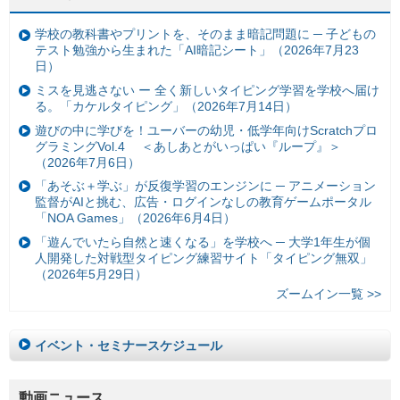
学校の教科書やプリントを、そのまま暗記問題に ─ 子どもの
テスト勉強から生まれた「AI暗記シート」（2026年7月23
日）
ミスを見逃さない ー 全く新しいタイピング学習を学校へ届け
る。「カケルタイピング」（2026年7月14日）
遊びの中に学びを！ユーバーの幼児・低学年向けScratchプロ
グラミングVol.4 ＜あしあとがいっぱい『ループ』＞
（2026年7月6日）
「あそぶ＋学ぶ」が反復学習のエンジンに ─ アニメーション
監督がAIと挑む、広告・ログインなしの教育ゲームポータル
「NOA Games」（2026年6月4日）
「遊んでいたら自然と速くなる」を学校へ ─ 大学1年生が個
人開発した対戦型タイピング練習サイト「タイピング無双」
（2026年5月29日）
ズームイン一覧 >>
イベント・セミナースケジュール
動画ニュース