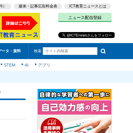
料）
媒体・記事広告料金表
ICT教育ニュースとは
ニュース配信登録
検索
データ・資料
STEM
AI
アプリ
始