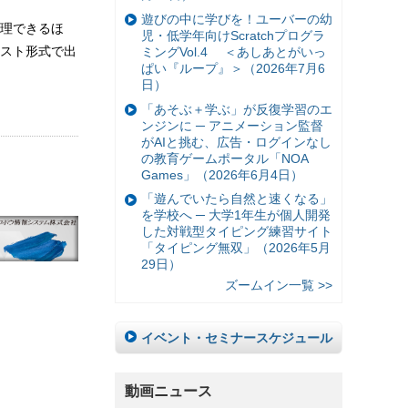
遊びの中に学びを！ユーバーの幼
理できるほ
児・低学年向けScratchプログラ
スト形式で出
ミングVol.4 ＜あしあとがいっ
ぱい『ループ』＞（2026年7月6
日）
「あそぶ＋学ぶ」が反復学習のエ
ンジンに ─ アニメーション監督
がAIと挑む、広告・ログインなし
の教育ゲームポータル「NOA
Games」（2026年6月4日）
「遊んでいたら自然と速くなる」
を学校へ ─ 大学1年生が個人開発
した対戦型タイピング練習サイト
「タイピング無双」（2026年5月
29日）
ズームイン一覧 >>
イベント・セミナースケジュール
動画ニュース