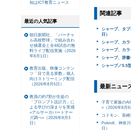
知はICT教育ニュース
関連記事
最近の人気記事
シャープ、タブレ
日）
朝日新聞社、「バーチャ
ル高校野球」で組み合わ
シャープ、カラー
せ抽選会と全48試合の無
シャープ、カラー
料ライブ配信実施（2026
年8月1日）
シャープ、辞書や
シャープ／5.5
教育出版、映像コンテン
ツ「目で見る算数」個人
向けストリーミング配信
（2026年8月5日）
最新ニュー
教員の約7割が生徒の
「プロンプト設計力」に
子育て家族のAI
よる学びの深まりを実感
=（2026年8月
=アルサーガパートナー
コドモン、長崎県
ズ調べ=（2026年8月3
日）
Polimill、
日）