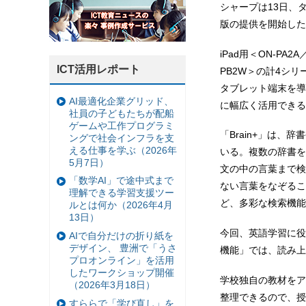
シャープは13日、タ
版の提供を開始した
iPad用＜ON-PA2A
ICT活用レポート
PB2W＞の計4シ
タブレット端末を導
AI最適化企業グリッド、
に幅広く活用できる
社員の子どもたちが配船
ゲームや工作プログラミ
「Brain+」は、
ングで社会インフラを支
える仕事を学ぶ（2026年
いる。複数の辞書を
5月7日）
文の中の言葉まで検
「数学AI」で途中式まで
ない言葉をなぞるこ
理解できる学習支援ツー
ど、多彩な検索機能
ルとは何か（2026年4月
13日）
今回、英語学習に役
AIで自分だけの折り紙を
デザイン、 豊洲で「うさ
機能」では、読み上
プロオンライン」を活用
したワークショップ開催
学校独自の教材をア
（2026年3月18日）
整理できるので、授
すららで「学び直し」を