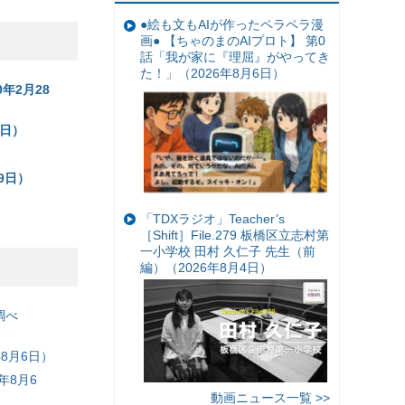
●絵も文もAIが作ったペラペラ漫
画● 【ちゃのまのAIプロト】 第0
話「我が家に『理屈』がやってき
た！」（2026年8月6日）
年2月28
1日）
9日）
「TDXラジオ」Teacher’s
［Shift］File.279 板橋区立志村第
一小学校 田村 久仁子 先生（前
編）（2026年8月4日）
調べ
8月6日）
年8月6
動画ニュース一覧 >>