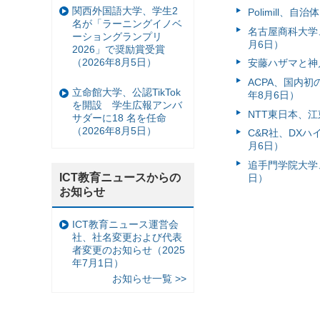
関西外国語大学、学生2
Polimill、
名が「ラーニングイノベ
名古屋商科大学
ーショングランプリ
月6日）
2026」で奨励賞受賞
（2026年8月5日）
安藤ハザマと神
ACPA、国内
立命館大学、公認TikTok
年8月6日）
を開設 学生広報アンバ
NTT東日本、江
サダーに18 名を任命
（2026年8月5日）
C&R社、DX
月6日）
追手門学院大学、
ICT教育ニュースからの
日）
お知らせ
ICT教育ニュース運営会
社、社名変更および代表
者変更のお知らせ（2025
年7月1日）
お知らせ一覧 >>