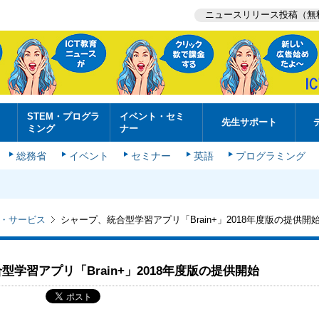
ニュースリリース投稿（無
STEM・プログラ
イベント・セミ
先生サポート
ミング
ナー
総務省
イベント
セミナー
英語
プログラミング
・サービス
シャープ、統合型学習アプリ「Brain+」2018年度版の提供開
型学習アプリ「Brain+」2018年度版の提供開始