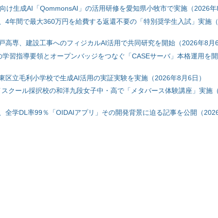
自治体向け生成AI「QommonsAI」の活用研修を愛知県小牧市で実施（2026年
、4年間で最大360万円を給費する返還不要の「特別奨学生入試」実施（2
戸高専、建設工事へのフィジカルAI活用で共同研究を開始（2026年8月
初の学習指導要領とオープンバッジをつなぐ「CASEサーバ」本格運用を開始
東区立毛利小学校で生成AI活用の実証実験を実施（2026年8月6日）
ハイスクール採択校の和洋九段女子中・高で「メタバース体験講座」実施（2
全学DL率99％「OIDAIアプリ」その開発背景に迫る記事を公開（2026