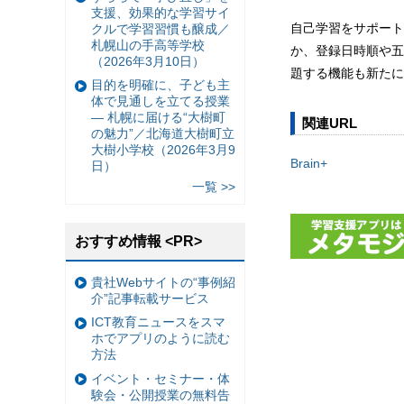
支援、効果的な学習サイ
自己学習をサポート
クルで学習習慣も醸成／
札幌山の手高等学校
か、登録日時順や五
（2026年3月10日）
題する機能も新たに
目的を明確に、子ども主
体で見通しを立てる授業
— 札幌に届ける“大樹町
関連URL
の魅力”／北海道大樹町立
大樹小学校（2026年3月9
Brain+
日）
一覧 >>
おすすめ情報 <PR>
貴社Webサイトの“事例紹
介”記事転載サービス
ICT教育ニュースをスマ
ホでアプリのように読む
方法
イベント・セミナー・体
験会・公開授業の無料告