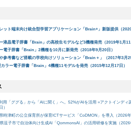
ット端末向け統合型学習アプリケーション「Brain+」新版提供（2020
液晶電子辞書「Brain」の高校生モデルなど3機種発売（2019年1月1
電子辞書「Brain」2機種を10月に新発売（2018年9月20日）
参考書など搭載の学校向けソリューション「Brain＋」（2017年3月2
型カラー電子辞書「Brain」4機種11モデルを発売（2015年12月17日）
ス
利用「ググる」から「AIに聞く」へ。52%がAIを活用 =アクトインディ
6日）
時津町の公立保育所が保育ICTサービス「CoDMON」を導入（2026年
神奈川県逗子市で自治体向け生成AI「QommonsAI」の活用研修を実施（2026