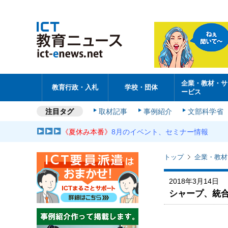
企業・教材・サ
教育行政・入札
学校・団体
ービス
注目タグ
取材記事
事例紹介
文部科学省
《夏休み本番》
8月のイベント、セミナー情報
トップ
企業・教材
2018年3月14日
シャープ、統合