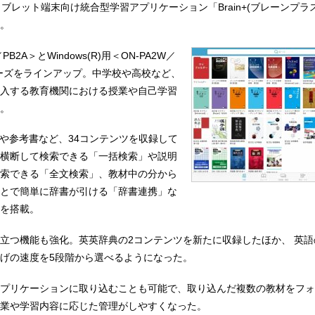
ブレット端末向け統合型学習アプリケーション「Brain+(ブレーンプラス)
。
／PB2A＞とWindows(R)用＜ON-PA2W／
リーズをラインアップ。中学校や高校など、
入する教育機関における授業や自己学習
。
辞書や参考書など、34コンテンツを収録して
横断して検索できる「一括検索」や説明
索できる「全文検索」、教材中の分から
とで簡単に辞書が引ける「辞書連携」な
を搭載。
立つ機能も強化。英英辞典の2コンテンツを新たに収録したほか、 英語
げの速度を5段階から選べるようになった。
プリケーションに取り込むことも可能で、取り込んだ複数の教材をフォ
業や学習内容に応じた管理がしやすくなった。