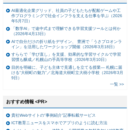
AI最適化企業グリッド、社員の子どもたちが配船ゲームや工
作プログラミングで社会インフラを支える仕事を学ぶ（2026
年5月7日）
「数学AI」で途中式まで理解できる学習支援ツールとは何か
（2026年4月13日）
AIで自分だけの折り紙をデザイン、 豊洲で「うさプロオンラ
イン」を活用したワークショップ開催（2026年3月18日）
すららで「学び直し」を支援、効果的な学習サイクルで学習
習慣も醸成／札幌山の手高等学校（2026年3月10日）
目的を明確に、子ども主体で見通しを立てる授業— 札幌に届
ける“大樹町の魅力”／北海道大樹町立大樹小学校（2026年3月
9日）
一覧 >>
おすすめ情報 <PR>
貴社Webサイトの“事例紹介”記事転載サービス
ICT教育ニュースをスマホでアプリのように読む方法