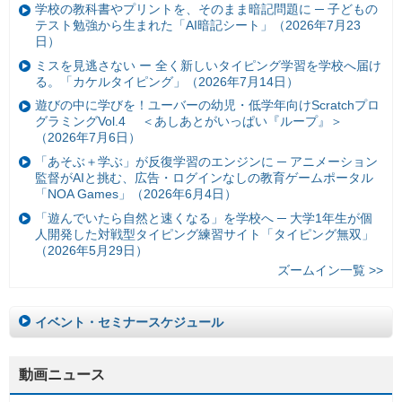
学校の教科書やプリントを、そのまま暗記問題に ─ 子どもの
テスト勉強から生まれた「AI暗記シート」（2026年7月23
日）
ミスを見逃さない ー 全く新しいタイピング学習を学校へ届け
る。「カケルタイピング」（2026年7月14日）
遊びの中に学びを！ユーバーの幼児・低学年向けScratchプロ
グラミングVol.4 ＜あしあとがいっぱい『ループ』＞
（2026年7月6日）
「あそぶ＋学ぶ」が反復学習のエンジンに ─ アニメーション
監督がAIと挑む、広告・ログインなしの教育ゲームポータル
「NOA Games」（2026年6月4日）
「遊んでいたら自然と速くなる」を学校へ ─ 大学1年生が個
人開発した対戦型タイピング練習サイト「タイピング無双」
（2026年5月29日）
ズームイン一覧 >>
イベント・セミナースケジュール
動画ニュース