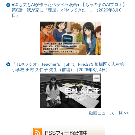
●絵も文もAIが作ったペラペラ漫画● 【ちゃのまのAIプロト】
第0話「我が家に『理屈』がやってきた！」（2026年8月6
日）
「TDXラジオ」Teacher’s ［Shift］File.279 板橋区立志村第一
小学校 田村 久仁子 先生（前編）（2026年8月4日）
動画ニュース一覧 >>