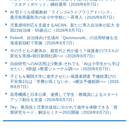
「スタディポケット」継続運用（2026年8月7日）
AI 型ドリル搭載教材「ラインズeライブラリアドバンス」、
鹿児島県霧島市の全小中学校に一斉導入（2026年8月7日）
児童虐待対応を支援するAiCAN、新たに導入自治体が拡大 全
国23自治体・65拠点に（2026年8月7日）
Polimill、自治体向け生成AI「QommonsAI」の活用研修を北
海道新冠町で実施（2026年8月7日）
今の子どもの夏休み、親世代と何が違う？保護者の73.5％が
変化を実感=朝日新聞社調べ=（2026年8月7日）
自由研究へのAI活用は少数派-それでも「AIは小学生から学ば
せたい」8割超 =塾選ジャーナル調べ=（2026年8月7日）
子どもを難関大学に進学させたい保護者調査 予備校選びの
不安第1位は「学費が高くないか」=横浜予備校調べ=（2026
年8月7日）
高専機構と日本公庫、連携して学生・教職員によるスタート
アップ創出を支援（2026年8月7日）
Sky、教員役と児童生徒役に分かれて操作を体験できる「授
業研究モード」解説セミナー20日開催（2026年8月7日）