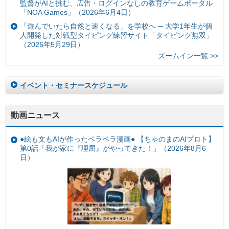
監督がAIと挑む、広告・ログインなしの教育ゲームポータル
「NOA Games」（2026年6月4日）
「遊んでいたら自然と速くなる」を学校へ ─ 大学1年生が個
人開発した対戦型タイピング練習サイト「タイピング無双」
（2026年5月29日）
ズームイン一覧 >>
イベント・セミナースケジュール
動画ニュース
●絵も文もAIが作ったペラペラ漫画● 【ちゃのまのAIプロト】
第0話「我が家に『理屈』がやってきた！」（2026年8月6
日）