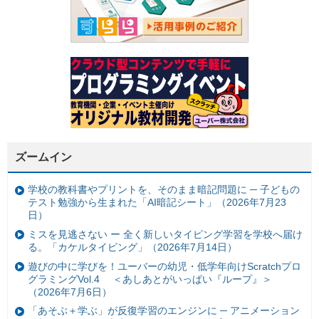
ズームイン
学校の教科書やプリントを、そのまま暗記問題に ─ 子どもの
テスト勉強から生まれた「AI暗記シート」（2026年7月23
日）
ミスを見逃さない ー 全く新しいタイピング学習を学校へ届け
る。「カケルタイピング」（2026年7月14日）
遊びの中に学びを！ユーバーの幼児・低学年向けScratchプロ
グラミングVol.4 ＜あしあとがいっぱい『ループ』＞
（2026年7月6日）
「あそぶ＋学ぶ」が反復学習のエンジンに ─ アニメーション