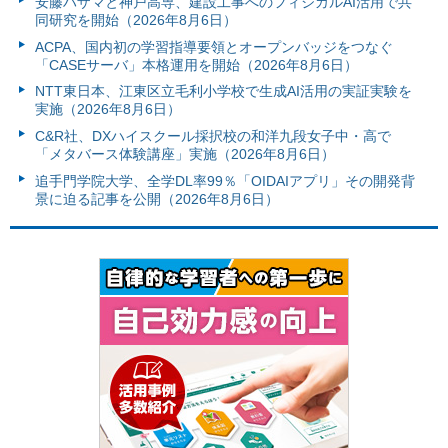
安藤ハザマと神戸高専、建設工事へのフィジカルAI活用で共
同研究を開始（2026年8月6日）
ACPA、国内初の学習指導要領とオープンバッジをつなぐ
「CASEサーバ」本格運用を開始（2026年8月6日）
NTT東日本、江東区立毛利小学校で生成AI活用の実証実験を
実施（2026年8月6日）
C&R社、DXハイスクール採択校の和洋九段女子中・高で
「メタバース体験講座」実施（2026年8月6日）
追手門学院大学、全学DL率99％「OIDAIアプリ」その開発背
景に迫る記事を公開（2026年8月6日）