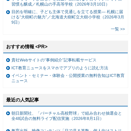
習慣も醸成／札幌山の手高等学校（2026年3月10日）
目的を明確に、子ども主体で見通しを立てる授業— 札幌に届
ける“大樹町の魅力”／北海道大樹町立大樹小学校（2026年3月
9日）
一覧 >>
おすすめ情報 <PR>
貴社Webサイトの“事例紹介”記事転載サービス
ICT教育ニュースをスマホでアプリのように読む方法
イベント・セミナー・体験会・公開授業の無料告知はICT教育
ニュース
最近の人気記事
朝日新聞社、「バーチャル高校野球」で組み合わせ抽選会と
全48試合の無料ライブ配信実施（2026年8月1日）
教育出版、映像コンテンツ「目で見る算数」個人向けストリ