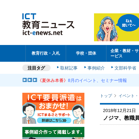
企業・教材・サ
教育行政・入札
学校・団体
ービス
注目タグ
取材記事
事例紹介
文部科学省
《夏休み本番》
8月のイベント、セミナー情報
トップ
イベント・
2018年12月21日
ノジマ、教職員