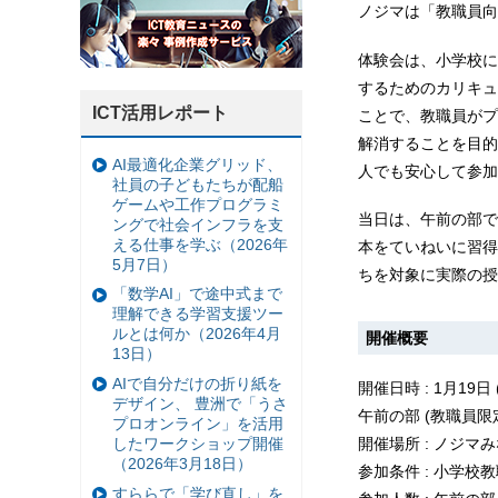
ノジマは「教職員向
体験会は、小学校に
するためのカリキュ
ICT活用レポート
ことで、教職員がプ
解消することを目的
AI最適化企業グリッド、
人でも安心して参加
社員の子どもたちが配船
ゲームや工作プログラミ
当日は、午前の部で
ングで社会インフラを支
える仕事を学ぶ（2026年
本をていねいに習得
5月7日）
ちを対象に実際の授
「数学AI」で途中式まで
理解できる学習支援ツー
ルとは何か（2026年4月
開催概要
13日）
AIで自分だけの折り紙を
開催日時 : 1月1
デザイン、 豊洲で「うさ
午前の部 (教職員限定)
プロオンライン」を活用
したワークショップ開催
開催場所 : ノジマ
（2026年3月18日）
参加条件 : 小学校
すららで「学び直し」を