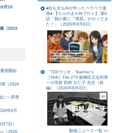
0月15
●絵も文もAIが作ったペラペラ漫
画● 【ちゃのまのAIプロト】 第0
話「我が家に『理屈』がやってき
た！」（2026年8月6日）
（2015
の運用開始
「TDXラジオ」Teacher’s
［Shift］File.279 板橋区立志村第
一小学校 田村 久仁子 先生（前
（2026
編）（2026年8月4日）
校に一斉導
26年8月
8月7日）
動画ニュース一覧 >>
（2026