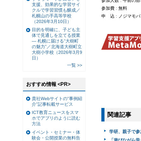
参加人数 : 午前の
支援、効果的な学習サイ
参加費 : 無料
クルで学習習慣も醸成／
札幌山の手高等学校
申 込 : ノジマ
（2026年3月10日）
目的を明確に、子ども主
体で見通しを立てる授業
— 札幌に届ける“大樹町
の魅力”／北海道大樹町立
大樹小学校（2026年3月9
日）
一覧 >>
おすすめ情報 <PR>
貴社Webサイトの“事例紹
介”記事転載サービス
ICT教育ニュースをスマ
関連記事
ホでアプリのように読む
方法
学研、親子で参
イベント・セミナー・体
験会・公開授業の無料告
「遊びながら学