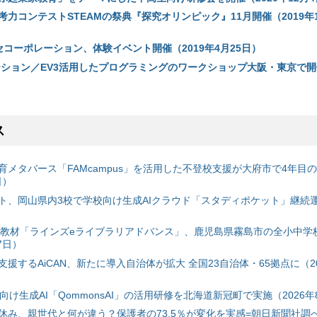
力コンテストSTEAMの祭典『探究オリンピック』11月開催（2019年1
セコーポレーション、体験イベント開催（2019年4月25日）
ーション／EV3活用したプログラミングのワークショップ大阪・東京で開催
ス
育メタバース「FAMcampus」を活用した不登校支援が大府市で4年目
日）
ト、岡山県内3校で学校向け生成AIクラウド「スタディポケット」継続運用
搭載教材「ラインズeライブラリアドバンス」、鹿児島県霧島市の全小中学
7日）
援するAiCAN、新たに導入自治体が拡大 全国23自治体・65拠点に（20
自治体向け生成AI「QommonsAI」の活用研修を北海道新冠町で実施（2026年
み、親世代と何が違う？保護者の73.5％が変化を実感=朝日新聞社調べ=