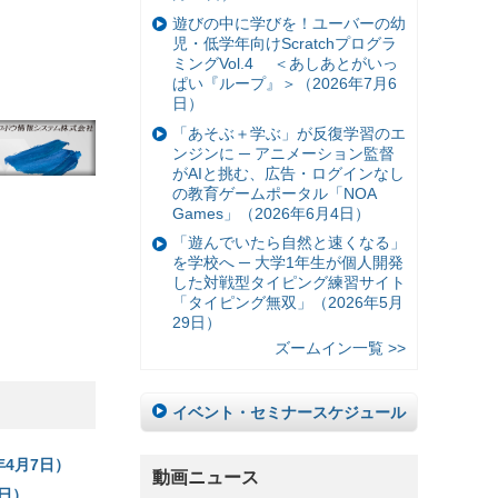
遊びの中に学びを！ユーバーの幼
児・低学年向けScratchプログラ
ミングVol.4 ＜あしあとがいっ
ぱい『ループ』＞（2026年7月6
日）
「あそぶ＋学ぶ」が反復学習のエ
ンジンに ─ アニメーション監督
がAIと挑む、広告・ログインなし
の教育ゲームポータル「NOA
Games」（2026年6月4日）
「遊んでいたら自然と速くなる」
を学校へ ─ 大学1年生が個人開発
した対戦型タイピング練習サイト
「タイピング無双」（2026年5月
29日）
ズームイン一覧 >>
イベント・セミナースケジュール
4月7日）
動画ニュース
日）