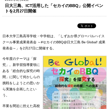
日大三島、ICT活用した「セカイのBBQ」公開イベン
トを2月27日開催
日本大学三島高等学校・中学校は、「しずおか県グローバルハイス
クール事業成果発表会 ～#セカイのBBQ@日大三島 Be Global! 成果
発表会～」を2月27日に開催する。
今年度のテーマは「探
究」。新学習指導要領に
ある「総合的な探究の時
間」に関して何かしらの
挑戦をしようとの思いか
ら実施を企画したとい
う。
卒業を間近に控えた高校