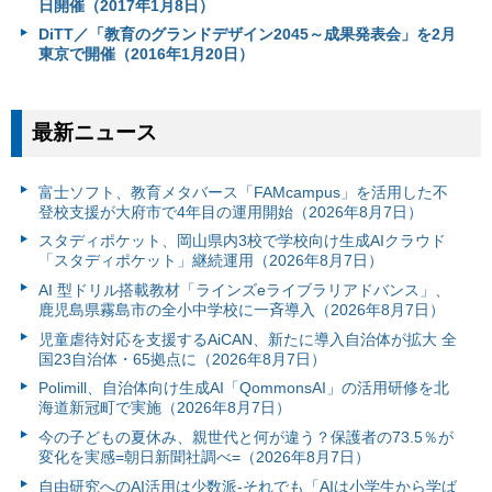
日開催（2017年1月8日）
DiTT／「教育のグランドデザイン2045～成果発表会」を2月
東京で開催（2016年1月20日）
最新ニュース
富⼠ソフト、教育メタバース「FAMcampus」を活用した不
登校支援が大府市で4年目の運用開始（2026年8月7日）
スタディポケット、岡山県内3校で学校向け生成AIクラウド
「スタディポケット」継続運用（2026年8月7日）
AI 型ドリル搭載教材「ラインズeライブラリアドバンス」、
鹿児島県霧島市の全小中学校に一斉導入（2026年8月7日）
児童虐待対応を支援するAiCAN、新たに導入自治体が拡大 全
国23自治体・65拠点に（2026年8月7日）
Polimill、自治体向け生成AI「QommonsAI」の活用研修を北
海道新冠町で実施（2026年8月7日）
今の子どもの夏休み、親世代と何が違う？保護者の73.5％が
変化を実感=朝日新聞社調べ=（2026年8月7日）
自由研究へのAI活用は少数派-それでも「AIは小学生から学ば