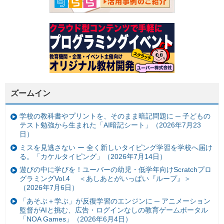
ズームイン
学校の教科書やプリントを、そのまま暗記問題に ─ 子どもの
テスト勉強から生まれた「AI暗記シート」（2026年7月23
日）
ミスを見逃さない ー 全く新しいタイピング学習を学校へ届け
る。「カケルタイピング」（2026年7月14日）
遊びの中に学びを！ユーバーの幼児・低学年向けScratchプロ
グラミングVol.4 ＜あしあとがいっぱい『ループ』＞
（2026年7月6日）
「あそぶ＋学ぶ」が反復学習のエンジンに ─ アニメーション
監督がAIと挑む、広告・ログインなしの教育ゲームポータル
「NOA Games」（2026年6月4日）