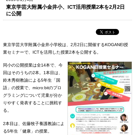
東京学芸大附属小金井小、ICT活用授業2本を2月2日
に公開
東京学芸大学附属小金井小学校は、2月2日に開催するKOGANEI授
業セミナーで、ICTを活用した授業2本を公開する。
同小の公開授業は全14本で、今
回はそのうちの2本。1本目は、
鈴木秀樹教諭による5年生「国
語」の授業で、micro:bitのプロ
グラミングについて児童が分か
りやすく発表することに挑戦す
る。
2本目は、佐藤牧子養護教諭によ
る5年生「健康」の授業。