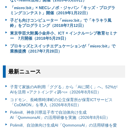
ないTeams活用」開催（2020年5月20日）
「micro:bit」× NECレノボ・ジャパン「キッズ・プログラ
ミングコンテスト」開催（2019年1月22日）
子ども向けコンピューター「micro:bit」で「キラキラ風
鈴」をプログラミング（2018年7月12日）
東京学芸大附属小金井小、ICT × インクルーシブ教育セミナ
ー 7月開催（2018年5月29日）
プロキッズとスイッチエデュケーションが「micro:bit」で
業務提携（2017年7月28日）
最新ニュース
子育て家族のAI利用「ググる」から「AIに聞く」へ。52%が
AIを活用 =アクトインディ調べ=（2026年8月6日）
コドモン、長崎県時津町の公立保育所が保育ICTサービス
「CoDMON」を導入（2026年8月6日）
Polimill、神奈川県逗子市で自治体向け生成
AI「QommonsAI」の活用研修を実施（2026年8月6日）
Polimill、自治体向け生成AI「QommonsAI」の活用研修を愛