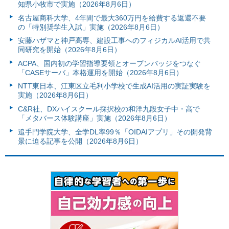
知県小牧市で実施（2026年8月6日）
名古屋商科大学、4年間で最大360万円を給費する返還不要
の「特別奨学生入試」実施（2026年8月6日）
安藤ハザマと神戸高専、建設工事へのフィジカルAI活用で共
同研究を開始（2026年8月6日）
ACPA、国内初の学習指導要領とオープンバッジをつなぐ
「CASEサーバ」本格運用を開始（2026年8月6日）
NTT東日本、江東区立毛利小学校で生成AI活用の実証実験を
実施（2026年8月6日）
C&R社、DXハイスクール採択校の和洋九段女子中・高で
「メタバース体験講座」実施（2026年8月6日）
追手門学院大学、全学DL率99％「OIDAIアプリ」その開発背
景に迫る記事を公開（2026年8月6日）