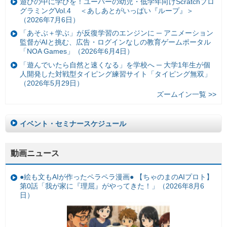
遊びの中に学びを！ユーバーの幼児・低学年向けScratchプロ
グラミングVol.4 ＜あしあとがいっぱい『ループ』＞
（2026年7月6日）
「あそぶ＋学ぶ」が反復学習のエンジンに ─ アニメーション
監督がAIと挑む、広告・ログインなしの教育ゲームポータル
「NOA Games」（2026年6月4日）
「遊んでいたら自然と速くなる」を学校へ ─ 大学1年生が個
人開発した対戦型タイピング練習サイト「タイピング無双」
（2026年5月29日）
ズームイン一覧 >>
イベント・セミナースケジュール
動画ニュース
●絵も文もAIが作ったペラペラ漫画● 【ちゃのまのAIプロト】
第0話「我が家に『理屈』がやってきた！」（2026年8月6
日）