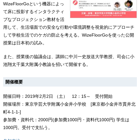
WizeFloorGoという機器によっ
て床に投影するインタラクティ
ブなプロジェクション教材を活
用して、生活場面での安全な行動や環境調整を視覚的にアプローチ
して学校生活でのケガの防止を考える。WizeFloorGoを使った公開
授業は日本初の試み。
また、授業後の協議会は、講師に中川一史放送大学教授、司会に小
池翔太千葉大附属小教諭を招いて開催する。
開催概要
開催日時：2019年2月2日 （土） 12：15～ 受付開始
開催場所：東京学芸大学附属小金井小学校 [東京都小金井市貫井北
町4-1-1-]
参加費・資料代：2000円(参加費1000円・資料代1000円) 学生は
1000円。受付で支払う。