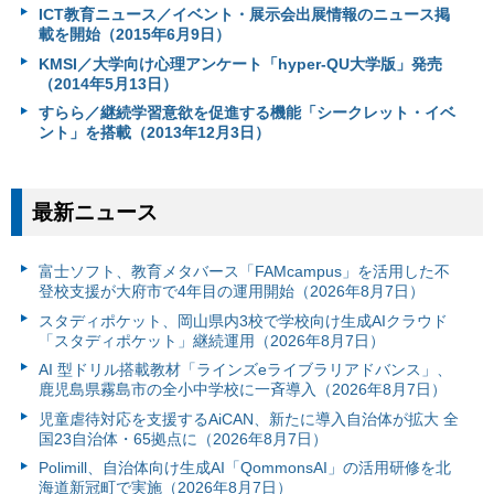
ICT教育ニュース／イベント・展示会出展情報のニュース掲
載を開始（2015年6月9日）
KMSI／大学向け心理アンケート「hyper-QU大学版」発売
（2014年5月13日）
すらら／継続学習意欲を促進する機能「シークレット・イベ
ント」を搭載（2013年12月3日）
最新ニュース
富⼠ソフト、教育メタバース「FAMcampus」を活用した不
登校支援が大府市で4年目の運用開始（2026年8月7日）
スタディポケット、岡山県内3校で学校向け生成AIクラウド
「スタディポケット」継続運用（2026年8月7日）
AI 型ドリル搭載教材「ラインズeライブラリアドバンス」、
鹿児島県霧島市の全小中学校に一斉導入（2026年8月7日）
児童虐待対応を支援するAiCAN、新たに導入自治体が拡大 全
国23自治体・65拠点に（2026年8月7日）
Polimill、自治体向け生成AI「QommonsAI」の活用研修を北
海道新冠町で実施（2026年8月7日）