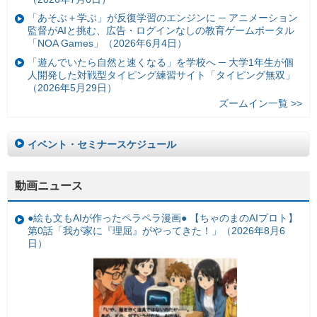
「あそぶ＋学ぶ」が反復学習のエンジンに ─ アニメーション
監督がAIと挑む、広告・ログインなしの教育ゲームポータル
「NOA Games」（2026年6月4日）
「遊んでいたら自然と速くなる」を学校へ ─ 大学1年生が個
人開発した対戦型タイピング練習サイト「タイピング無双」
（2026年5月29日）
ズームイン一覧 >>
イベント・セミナースケジュール
動画ニュース
●絵も文もAIが作ったペラペラ漫画● 【ちゃのまのAIプロト】
第0話「我が家に『理屈』がやってきた！」（2026年8月6
日）