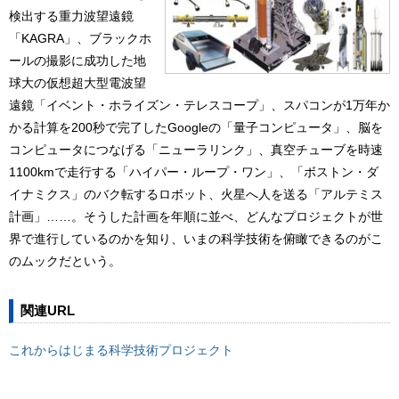
検出する重力波望遠鏡
「KAGRA」、ブラックホ
ールの撮影に成功した地
球大の仮想超大型電波望
遠鏡「イベント・ホライズン・テレスコープ」、スパコンが1万年か
かる計算を200秒で完了したGoogleの「量子コンピュータ」、脳を
コンピュータにつなげる「ニューラリンク」、真空チューブを時速
1100kmで走行する「ハイパー・ループ・ワン」、「ボストン・ダ
イナミクス」のバク転するロボット、火星へ人を送る「アルテミス
計画」……。そうした計画を年順に並べ、どんなプロジェクトが世
界で進行しているのかを知り、いまの科学技術を俯瞰できるのがこ
のムックだという。
関連URL
これからはじまる科学技術プロジェクト