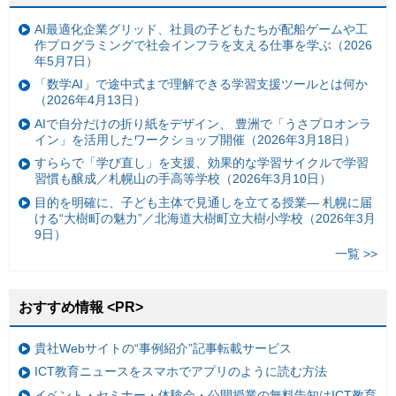
AI最適化企業グリッド、社員の子どもたちが配船ゲームや工
作プログラミングで社会インフラを支える仕事を学ぶ（2026
年5月7日）
「数学AI」で途中式まで理解できる学習支援ツールとは何か
（2026年4月13日）
AIで自分だけの折り紙をデザイン、 豊洲で「うさプロオンラ
イン」を活用したワークショップ開催（2026年3月18日）
すららで「学び直し」を支援、効果的な学習サイクルで学習
習慣も醸成／札幌山の手高等学校（2026年3月10日）
目的を明確に、子ども主体で見通しを立てる授業— 札幌に届
ける“大樹町の魅力”／北海道大樹町立大樹小学校（2026年3月
9日）
一覧 >>
おすすめ情報 <PR>
貴社Webサイトの“事例紹介”記事転載サービス
ICT教育ニュースをスマホでアプリのように読む方法
イベント・セミナー・体験会・公開授業の無料告知はICT教育