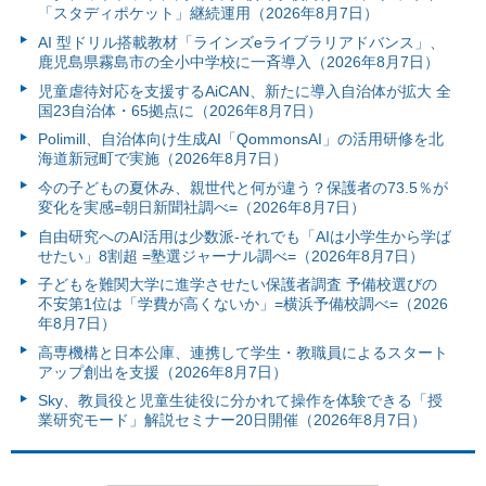
「スタディポケット」継続運用（2026年8月7日）
AI 型ドリル搭載教材「ラインズeライブラリアドバンス」、
鹿児島県霧島市の全小中学校に一斉導入（2026年8月7日）
児童虐待対応を支援するAiCAN、新たに導入自治体が拡大 全
国23自治体・65拠点に（2026年8月7日）
Polimill、自治体向け生成AI「QommonsAI」の活用研修を北
海道新冠町で実施（2026年8月7日）
今の子どもの夏休み、親世代と何が違う？保護者の73.5％が
変化を実感=朝日新聞社調べ=（2026年8月7日）
自由研究へのAI活用は少数派-それでも「AIは小学生から学ば
せたい」8割超 =塾選ジャーナル調べ=（2026年8月7日）
子どもを難関大学に進学させたい保護者調査 予備校選びの
不安第1位は「学費が高くないか」=横浜予備校調べ=（2026
年8月7日）
高専機構と日本公庫、連携して学生・教職員によるスタート
アップ創出を支援（2026年8月7日）
Sky、教員役と児童生徒役に分かれて操作を体験できる「授
業研究モード」解説セミナー20日開催（2026年8月7日）