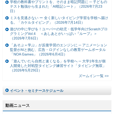
学校の教科書やプリントを、そのまま暗記問題に ─ 子どもの
テスト勉強から生まれた「AI暗記シート」（2026年7月23
日）
ミスを見逃さない ー 全く新しいタイピング学習を学校へ届け
る。「カケルタイピング」（2026年7月14日）
遊びの中に学びを！ユーバーの幼児・低学年向けScratchプロ
グラミングVol.4 ＜あしあとがいっぱい『ループ』＞
（2026年7月6日）
「あそぶ＋学ぶ」が反復学習のエンジンに ─ アニメーション
監督がAIと挑む、広告・ログインなしの教育ゲームポータル
「NOA Games」（2026年6月4日）
「遊んでいたら自然と速くなる」を学校へ ─ 大学1年生が個
人開発した対戦型タイピング練習サイト「タイピング無双」
（2026年5月29日）
ズームイン一覧 >>
イベント・セミナースケジュール
動画ニュース