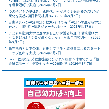
Polimill、自治体向け生成AI「QommonsAI」の活用研修を北
海道新冠町で実施（2026年8月7日）
今の子どもの夏休み、親世代と何が違う？保護者の73.5％が
変化を実感=朝日新聞社調べ=（2026年8月7日）
自由研究へのAI活用は少数派-それでも「AIは小学生から学ば
せたい」8割超 =塾選ジャーナル調べ=（2026年8月7日）
子どもを難関大学に進学させたい保護者調査 予備校選びの
不安第1位は「学費が高くないか」=横浜予備校調べ=（2026
年8月7日）
高専機構と日本公庫、連携して学生・教職員によるスタート
アップ創出を支援（2026年8月7日）
Sky、教員役と児童生徒役に分かれて操作を体験できる「授
業研究モード」解説セミナー20日開催（2026年8月7日）