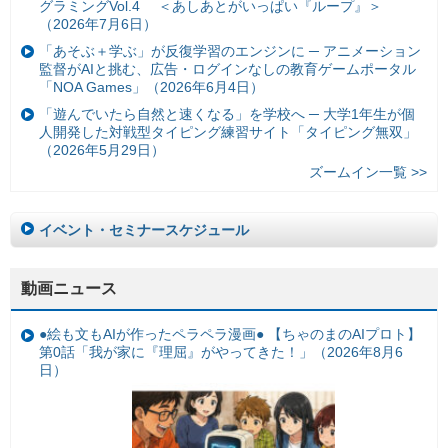
グラミングVol.4 ＜あしあとがいっぱい『ループ』＞
（2026年7月6日）
「あそぶ＋学ぶ」が反復学習のエンジンに ─ アニメーション
監督がAIと挑む、広告・ログインなしの教育ゲームポータル
「NOA Games」（2026年6月4日）
「遊んでいたら自然と速くなる」を学校へ ─ 大学1年生が個
人開発した対戦型タイピング練習サイト「タイピング無双」
（2026年5月29日）
ズームイン一覧 >>
イベント・セミナースケジュール
動画ニュース
●絵も文もAIが作ったペラペラ漫画● 【ちゃのまのAIプロト】
第0話「我が家に『理屈』がやってきた！」（2026年8月6
日）