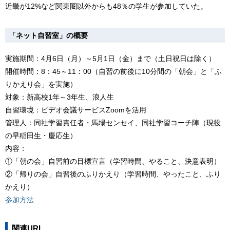
近畿が12%など関東圏以外からも48％の学生が参加していた。
「ネット自習室」の概要
実施期間：4月6日（月）～5月1日（金）まで（土日祝日は除く）
開催時間：8：45～11：00（自習の前後に10分間の「朝会」と「ふ
りかえり会」を実施）
対象：新高校1年～3年生、浪人生
自習環境：ビデオ会議サービスZoomを活用
管理人：同社学習責任者・馬場センセイ、同社学習コーチ陣（現役
の早稲田生・慶応生）
内容：
①「朝の会」自習前の目標宣言（学習時間、やること、決意表明）
②「帰りの会」自習後のふりかえり（学習時間、やったこと、ふり
かえり）
参加方法
関連URL