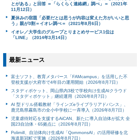
とがある」と回答 ＝「らくらく連絡網」調べ」＝（2021年
11月12日）
夏休みの宿題「必要だとは思うが内容は変えた方がいいと思
う」親が3割＝イオレ調べ＝（2021年8月6日）
イオレ／大学生のグループとりまとめサービス1位は
「LINE」（2014年3月14日）
最新ニュース
富⼠ソフト、教育メタバース「FAMcampus」を活用した不
登校支援が大府市で4年目の運用開始（2026年8月7日）
スタディポケット、岡山県内3校で学校向け生成AIクラウド
「スタディポケット」継続運用（2026年8月7日）
AI 型ドリル搭載教材「ラインズeライブラリアドバンス」、
鹿児島県霧島市の全小中学校に一斉導入（2026年8月7日）
児童虐待対応を支援するAiCAN、新たに導入自治体が拡大 全
国23自治体・65拠点に（2026年8月7日）
Polimill、自治体向け生成AI「QommonsAI」の活用研修を北
海道新冠町で実施（2026年8月7日）