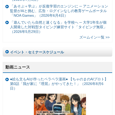
「あそぶ＋学ぶ」が反復学習のエンジンに ─ アニメーション
監督がAIと挑む、広告・ログインなしの教育ゲームポータル
「NOA Games」（2026年6月4日）
「遊んでいたら自然と速くなる」を学校へ ─ 大学1年生が個
人開発した対戦型タイピング練習サイト「タイピング無双」
（2026年5月29日）
ズームイン一覧 >>
イベント・セミナースケジュール
動画ニュース
●絵も文もAIが作ったペラペラ漫画● 【ちゃのまのAIプロト】
第0話「我が家に『理屈』がやってきた！」（2026年8月6
日）