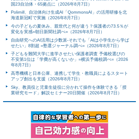
国23自治体・65拠点に（2026年8月7日）
Polimill、自治体向け生成AI「QommonsAI」の活用研修を北
海道新冠町で実施（2026年8月7日）
今の子どもの夏休み、親世代と何が違う？保護者の73.5％が
変化を実感=朝日新聞社調べ=（2026年8月7日）
自由研究へのAI活用は少数派-それでも「AIは小学生から学ば
せたい」8割超 =塾選ジャーナル調べ=（2026年8月7日）
子どもを難関大学に進学させたい保護者調査 予備校選びの
不安第1位は「学費が高くないか」=横浜予備校調べ=（2026
年8月7日）
高専機構と日本公庫、連携して学生・教職員によるスタート
アップ創出を支援（2026年8月7日）
Sky、教員役と児童生徒役に分かれて操作を体験できる「授
業研究モード」解説セミナー20日開催（2026年8月7日）