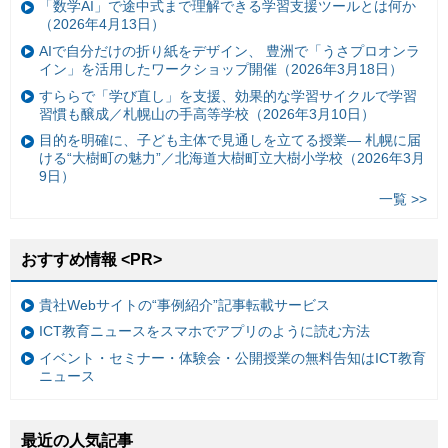
「数学AI」で途中式まで理解できる学習支援ツールとは何か
（2026年4月13日）
AIで自分だけの折り紙をデザイン、 豊洲で「うさプロオンラ
イン」を活用したワークショップ開催（2026年3月18日）
すららで「学び直し」を支援、効果的な学習サイクルで学習
習慣も醸成／札幌山の手高等学校（2026年3月10日）
目的を明確に、子ども主体で見通しを立てる授業— 札幌に届
ける“大樹町の魅力”／北海道大樹町立大樹小学校（2026年3月
9日）
一覧 >>
おすすめ情報 <PR>
貴社Webサイトの“事例紹介”記事転載サービス
ICT教育ニュースをスマホでアプリのように読む方法
イベント・セミナー・体験会・公開授業の無料告知はICT教育
ニュース
最近の人気記事