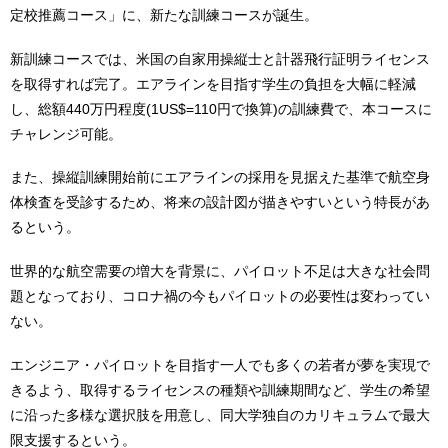
定校推薦コース」に、新たな訓練コースが誕生。
新訓練コースでは、米国の自家用操縦士と計器飛行証明ライセンス
を取得すれば完了。エアラインを目指す学生の負担を大幅に軽減
し、総額440万円程度(1US$=110円で換算)の訓練費で、本コースに
チャレンジ可能。
また、操縦訓練開始前にエアラインの採用を見据えた基準で航空身
体検査を受診するため、将来の設計図が描きやすいという特長があ
るという。
世界的な航空需要の増大を背景に、パイロット不足は大きな社会問
題となっており、コロナ禍の今もパイロットの必要性は変わってい
ない。
エンジニア・パイロットを目指す一人でも多くの若者が夢を実現で
きるよう、取得するライセンスの種類や訓練期間など、学生の希望
に沿った多様な選択肢を用意し、同大学独自のカリキュラムで最大
限支援するという。