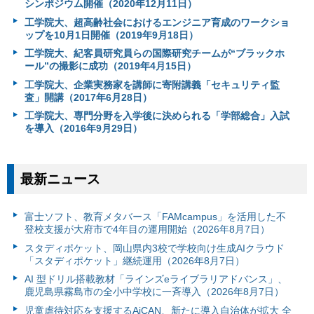
シンポジウム開催（2020年12月11日）
工学院大、超高齢社会におけるエンジニア育成のワークショ
ップを10月1日開催（2019年9月18日）
工学院大、紀客員研究員らの国際研究チームが“ブラックホ
ール”の撮影に成功（2019年4月15日）
工学院大、企業実務家を講師に寄附講義「セキュリティ監
査」開講（2017年6月28日）
工学院大、専門分野を入学後に決められる「学部総合」入試
を導入（2016年9月29日）
最新ニュース
富⼠ソフト、教育メタバース「FAMcampus」を活用した不
登校支援が大府市で4年目の運用開始（2026年8月7日）
スタディポケット、岡山県内3校で学校向け生成AIクラウド
「スタディポケット」継続運用（2026年8月7日）
AI 型ドリル搭載教材「ラインズeライブラリアドバンス」、
鹿児島県霧島市の全小中学校に一斉導入（2026年8月7日）
児童虐待対応を支援するAiCAN、新たに導入自治体が拡大 全