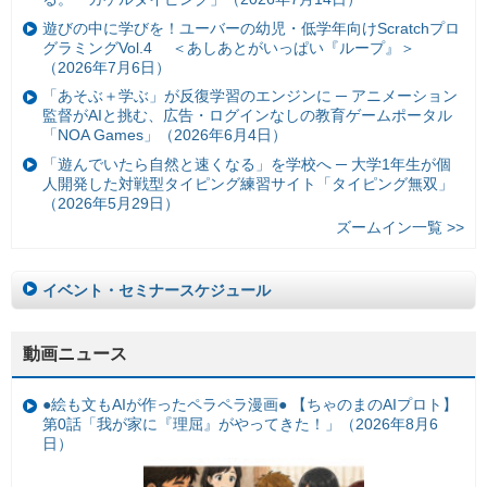
遊びの中に学びを！ユーバーの幼児・低学年向けScratchプロ
グラミングVol.4 ＜あしあとがいっぱい『ループ』＞
（2026年7月6日）
「あそぶ＋学ぶ」が反復学習のエンジンに ─ アニメーション
監督がAIと挑む、広告・ログインなしの教育ゲームポータル
「NOA Games」（2026年6月4日）
「遊んでいたら自然と速くなる」を学校へ ─ 大学1年生が個
人開発した対戦型タイピング練習サイト「タイピング無双」
（2026年5月29日）
ズームイン一覧 >>
イベント・セミナースケジュール
動画ニュース
●絵も文もAIが作ったペラペラ漫画● 【ちゃのまのAIプロト】
第0話「我が家に『理屈』がやってきた！」（2026年8月6
日）