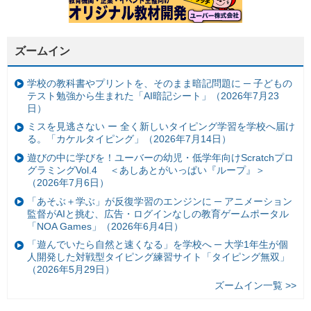
ズームイン
学校の教科書やプリントを、そのまま暗記問題に ─ 子どもの
テスト勉強から生まれた「AI暗記シート」（2026年7月23
日）
ミスを見逃さない ー 全く新しいタイピング学習を学校へ届け
る。「カケルタイピング」（2026年7月14日）
遊びの中に学びを！ユーバーの幼児・低学年向けScratchプロ
グラミングVol.4 ＜あしあとがいっぱい『ループ』＞
（2026年7月6日）
「あそぶ＋学ぶ」が反復学習のエンジンに ─ アニメーション
監督がAIと挑む、広告・ログインなしの教育ゲームポータル
「NOA Games」（2026年6月4日）
「遊んでいたら自然と速くなる」を学校へ ─ 大学1年生が個
人開発した対戦型タイピング練習サイト「タイピング無双」
（2026年5月29日）
ズームイン一覧 >>