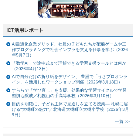
ICT活用レポート
AI最適化企業グリッド、社員の子どもたちが配船ゲームや工
作プログラミングで社会インフラを支える仕事を学ぶ（2026
年5月7日）
「数学AI」で途中式まで理解できる学習支援ツールとは何か
（2026年4月13日）
AIで自分だけの折り紙をデザイン、 豊洲で「うさプロオンラ
イン」を活用したワークショップ開催（2026年3月18日）
すららで「学び直し」を支援、効果的な学習サイクルで学習
習慣も醸成／札幌山の手高等学校（2026年3月10日）
目的を明確に、子ども主体で見通しを立てる授業— 札幌に届
ける“大樹町の魅力”／北海道大樹町立大樹小学校（2026年3月
9日）
一覧 >>