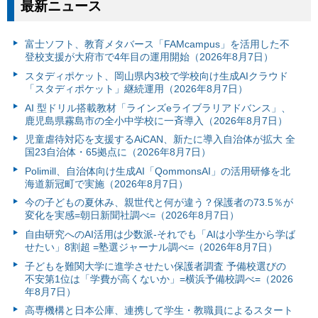
最新ニュース
富⼠ソフト、教育メタバース「FAMcampus」を活用した不
登校支援が大府市で4年目の運用開始（2026年8月7日）
スタディポケット、岡山県内3校で学校向け生成AIクラウド
「スタディポケット」継続運用（2026年8月7日）
AI 型ドリル搭載教材「ラインズeライブラリアドバンス」、
鹿児島県霧島市の全小中学校に一斉導入（2026年8月7日）
児童虐待対応を支援するAiCAN、新たに導入自治体が拡大 全
国23自治体・65拠点に（2026年8月7日）
Polimill、自治体向け生成AI「QommonsAI」の活用研修を北
海道新冠町で実施（2026年8月7日）
今の子どもの夏休み、親世代と何が違う？保護者の73.5％が
変化を実感=朝日新聞社調べ=（2026年8月7日）
自由研究へのAI活用は少数派-それでも「AIは小学生から学ば
せたい」8割超 =塾選ジャーナル調べ=（2026年8月7日）
子どもを難関大学に進学させたい保護者調査 予備校選びの
不安第1位は「学費が高くないか」=横浜予備校調べ=（2026
年8月7日）
高専機構と日本公庫、連携して学生・教職員によるスタート