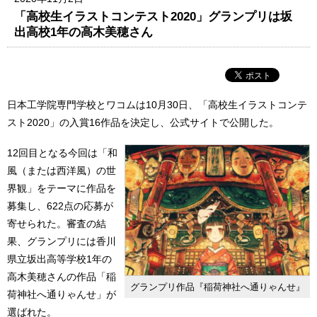
「高校生イラストコンテスト2020」グランプリは坂
出高校1年の高木美穂さん
日本工学院専門学校とワコムは10月30日、「高校生イラストコンテ
スト2020」の入賞16作品を決定し、公式サイトで公開した。
12回目となる今回は「和
風（または西洋風）の世
界観」をテーマに作品を
募集し、622点の応募が
寄せられた。審査の結
果、グランプリには香川
県立坂出高等学校1年の
高木美穂さんの作品「稲
グランプリ作品『稲荷神社へ通りゃんせ』
荷神社へ通りゃんせ」が
選ばれた。