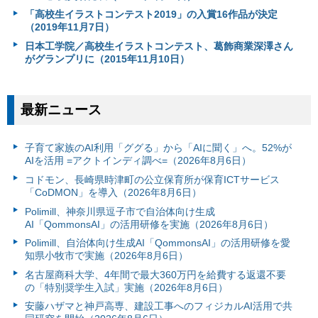
「高校生イラストコンテスト2019」の入賞16作品が決定
（2019年11月7日）
日本工学院／高校生イラストコンテスト、葛飾商業深澤さん
がグランプリに（2015年11月10日）
最新ニュース
子育て家族のAI利用「ググる」から「AIに聞く」へ。52%が
AIを活用 =アクトインディ調べ=（2026年8月6日）
コドモン、長崎県時津町の公立保育所が保育ICTサービス
「CoDMON」を導入（2026年8月6日）
Polimill、神奈川県逗子市で自治体向け生成
AI「QommonsAI」の活用研修を実施（2026年8月6日）
Polimill、自治体向け生成AI「QommonsAI」の活用研修を愛
知県小牧市で実施（2026年8月6日）
名古屋商科大学、4年間で最大360万円を給費する返還不要
の「特別奨学生入試」実施（2026年8月6日）
安藤ハザマと神戸高専、建設工事へのフィジカルAI活用で共