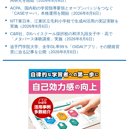
同研究を開始（2026年8月6日）
ACPA、国内初の学習指導要領とオープンバッジをつなぐ
「CASEサーバ」本格運用を開始（2026年8月6日）
NTT東日本、江東区立毛利小学校で生成AI活用の実証実験を
実施（2026年8月6日）
C&R社、DXハイスクール採択校の和洋九段女子中・高で
「メタバース体験講座」実施（2026年8月6日）
追手門学院大学、全学DL率99％「OIDAIアプリ」その開発背
景に迫る記事を公開（2026年8月6日）