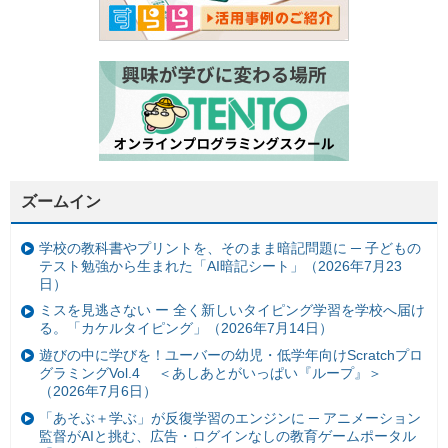
ズームイン
学校の教科書やプリントを、そのまま暗記問題に ─ 子どもの
テスト勉強から生まれた「AI暗記シート」（2026年7月23
日）
ミスを見逃さない ー 全く新しいタイピング学習を学校へ届け
る。「カケルタイピング」（2026年7月14日）
遊びの中に学びを！ユーバーの幼児・低学年向けScratchプロ
グラミングVol.4 ＜あしあとがいっぱい『ループ』＞
（2026年7月6日）
「あそぶ＋学ぶ」が反復学習のエンジンに ─ アニメーション
監督がAIと挑む、広告・ログインなしの教育ゲームポータル