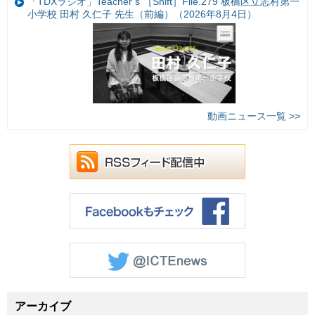
「TDXラジオ」Teacher’s ［Shift］File.279 板橋区立志村第一
小学校 田村 久仁子 先生（前編）（2026年8月4日）
動画ニュース一覧 >>
アーカイブ