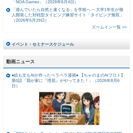
「NOA Games」（2026年6月4日）
「遊んでいたら自然と速くなる」を学校へ ─ 大学1年生が個
人開発した対戦型タイピング練習サイト「タイピング無双」
（2026年5月29日）
ズームイン一覧 >>
イベント・セミナースケジュール
動画ニュース
●絵も文もAIが作ったペラペラ漫画● 【ちゃのまのAIプロト】
第0話「我が家に『理屈』がやってきた！」（2026年8月6
日）