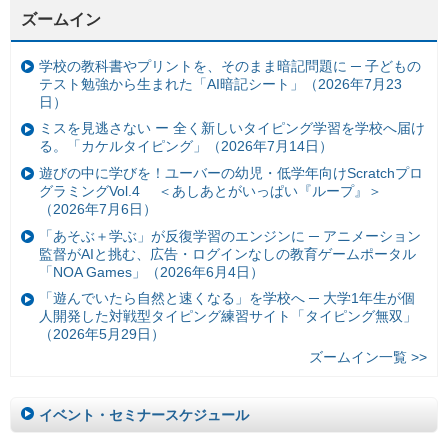
ズームイン
学校の教科書やプリントを、そのまま暗記問題に ─ 子どもの
テスト勉強から生まれた「AI暗記シート」（2026年7月23
日）
ミスを見逃さない ー 全く新しいタイピング学習を学校へ届け
る。「カケルタイピング」（2026年7月14日）
遊びの中に学びを！ユーバーの幼児・低学年向けScratchプロ
グラミングVol.4 ＜あしあとがいっぱい『ループ』＞
（2026年7月6日）
「あそぶ＋学ぶ」が反復学習のエンジンに ─ アニメーション
監督がAIと挑む、広告・ログインなしの教育ゲームポータル
「NOA Games」（2026年6月4日）
「遊んでいたら自然と速くなる」を学校へ ─ 大学1年生が個
人開発した対戦型タイピング練習サイト「タイピング無双」
（2026年5月29日）
ズームイン一覧 >>
イベント・セミナースケジュール