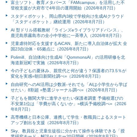
富⼠ソフト、教育メタバース「FAMcampus」を活用した不
登校支援が大府市で4年目の運用開始（2026年8月7日）
スタディポケット、岡山県内3校で学校向け生成AIクラウド
「スタディポケット」継続運用（2026年8月7日）
AI 型ドリル搭載教材「ラインズeライブラリアドバンス」、
鹿児島県霧島市の全小中学校に一斉導入（2026年8月7日）
児童虐待対応を支援するAiCAN、新たに導入自治体が拡大 全
国23自治体・65拠点に（2026年8月7日）
Polimill、自治体向け生成AI「QommonsAI」の活用研修を北
海道新冠町で実施（2026年8月7日）
今の子どもの夏休み、親世代と何が違う？保護者の73.5％が
変化を実感=朝日新聞社調べ=（2026年8月7日）
自由研究へのAI活用は少数派-それでも「AIは小学生から学ば
せたい」8割超 =塾選ジャーナル調べ=（2026年8月7日）
子どもを難関大学に進学させたい保護者調査 予備校選びの
不安第1位は「学費が高くないか」=横浜予備校調べ=（2026
年8月7日）
高専機構と日本公庫、連携して学生・教職員によるスタート
アップ創出を支援（2026年8月7日）
Sky、教員役と児童生徒役に分かれて操作を体験できる「授
業研究モード」解説セミナー20日開催（2026年8月7日）