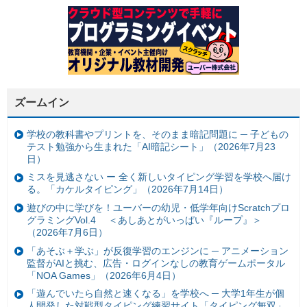
ズームイン
学校の教科書やプリントを、そのまま暗記問題に ─ 子どもの
テスト勉強から生まれた「AI暗記シート」（2026年7月23
日）
ミスを見逃さない ー 全く新しいタイピング学習を学校へ届け
る。「カケルタイピング」（2026年7月14日）
遊びの中に学びを！ユーバーの幼児・低学年向けScratchプロ
グラミングVol.4 ＜あしあとがいっぱい『ループ』＞
（2026年7月6日）
「あそぶ＋学ぶ」が反復学習のエンジンに ─ アニメーション
監督がAIと挑む、広告・ログインなしの教育ゲームポータル
「NOA Games」（2026年6月4日）
「遊んでいたら自然と速くなる」を学校へ ─ 大学1年生が個
人開発した対戦型タイピング練習サイト「タイピング無双」