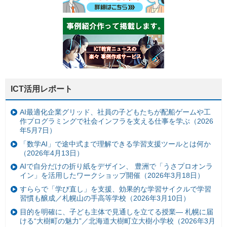
ICT活用レポート
AI最適化企業グリッド、社員の子どもたちが配船ゲームや工
作プログラミングで社会インフラを支える仕事を学ぶ（2026
年5月7日）
「数学AI」で途中式まで理解できる学習支援ツールとは何か
（2026年4月13日）
AIで自分だけの折り紙をデザイン、 豊洲で「うさプロオンラ
イン」を活用したワークショップ開催（2026年3月18日）
すららで「学び直し」を支援、効果的な学習サイクルで学習
習慣も醸成／札幌山の手高等学校（2026年3月10日）
目的を明確に、子ども主体で見通しを立てる授業— 札幌に届
ける“大樹町の魅力”／北海道大樹町立大樹小学校（2026年3月