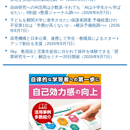
自由研究へのAI活用は少数派-それでも「AIは小学生から学ば
せたい」8割超 =塾選ジャーナル調べ=（2026年8月7日）
子どもを難関大学に進学させたい保護者調査 予備校選びの
不安第1位は「学費が高くないか」=横浜予備校調べ=（2026
年8月7日）
高専機構と日本公庫、連携して学生・教職員によるスタート
アップ創出を支援（2026年8月7日）
Sky、教員役と児童生徒役に分かれて操作を体験できる「授
業研究モード」解説セミナー20日開催（2026年8月7日）