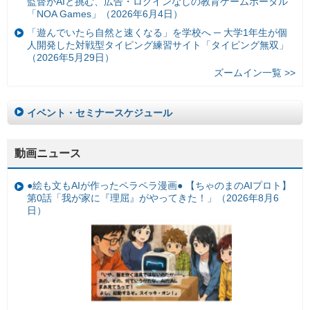
監督がAIと挑む、広告・ログインなしの教育ゲームポータル
「NOA Games」（2026年6月4日）
「遊んでいたら自然と速くなる」を学校へ ─ 大学1年生が個
人開発した対戦型タイピング練習サイト「タイピング無双」
（2026年5月29日）
ズームイン一覧 >>
イベント・セミナースケジュール
動画ニュース
●絵も文もAIが作ったペラペラ漫画● 【ちゃのまのAIプロト】
第0話「我が家に『理屈』がやってきた！」（2026年8月6
日）