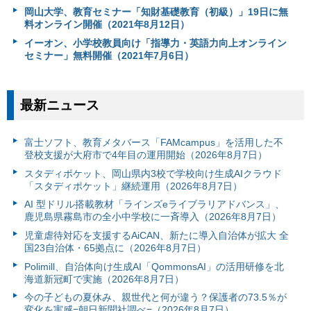
岡山大学、教育セミナー「知財基礎教育（初級）」19日に無
料オンライン開催（2021年8月12日）
イーオン、小学校教員向け「指導力・英語力向上オンライン
セミナー」無料開催（2021年7月6日）
最新ニュース
富⼠ソフト、教育メタバース「FAMcampus」を活用した不
登校支援が大府市で4年目の運用開始（2026年8月7日）
スタディポケット、岡山県内3校で学校向け生成AIクラウド
「スタディポケット」継続運用（2026年8月7日）
AI 型ドリル搭載教材「ラインズeライブラリアドバンス」、
鹿児島県霧島市の全小中学校に一斉導入（2026年8月7日）
児童虐待対応を支援するAiCAN、新たに導入自治体が拡大 全
国23自治体・65拠点に（2026年8月7日）
Polimill、自治体向け生成AI「QommonsAI」の活用研修を北
海道新冠町で実施（2026年8月7日）
今の子どもの夏休み、親世代と何が違う？保護者の73.5％が
変化を実感=朝日新聞社調べ=（2026年8月7日）