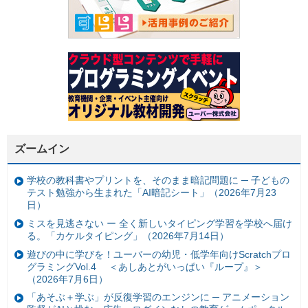
ズームイン
学校の教科書やプリントを、そのまま暗記問題に ─ 子どもの
テスト勉強から生まれた「AI暗記シート」（2026年7月23
日）
ミスを見逃さない ー 全く新しいタイピング学習を学校へ届け
る。「カケルタイピング」（2026年7月14日）
遊びの中に学びを！ユーバーの幼児・低学年向けScratchプロ
グラミングVol.4 ＜あしあとがいっぱい『ループ』＞
（2026年7月6日）
「あそぶ＋学ぶ」が反復学習のエンジンに ─ アニメーション