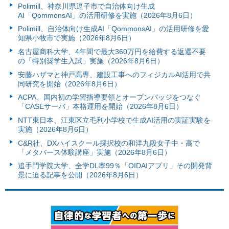
Polimill、神奈川県逗子市で自治体向け生成
AI「QommonsAI」の活用研修を実施（2026年8月6日）
Polimill、自治体向け生成AI「QommonsAI」の活用研修を愛
知県小牧市で実施（2026年8月6日）
名古屋商科大学、4年間で最大360万円を給費する返還不要
の「特別奨学生入試」実施（2026年8月6日）
安藤ハザマと神戸高専、建設工事へのフィジカルAI活用で共
同研究を開始（2026年8月6日）
ACPA、国内初の学習指導要領とオープンバッジをつなぐ
「CASEサーバ」本格運用を開始（2026年8月6日）
NTT東日本、江東区立毛利小学校で生成AI活用の実証実験を
実施（2026年8月6日）
C&R社、DXハイスクール採択校の和洋九段女子中・高で
「メタバース体験講座」実施（2026年8月6日）
追手門学院大学、全学DL率99％「OIDAIアプリ」その開発背
景に迫る記事を公開（2026年8月6日）