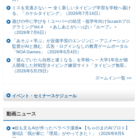
ミスを見逃さない ー 全く新しいタイピング学習を学校へ届け
る。「カケルタイピング」（2026年7月14日）
遊びの中に学びを！ユーバーの幼児・低学年向けScratchプロ
グラミングVol.4 ＜あしあとがいっぱい『ループ』＞
（2026年7月6日）
「あそぶ＋学ぶ」が反復学習のエンジンに ─ アニメーション
監督がAIと挑む、広告・ログインなしの教育ゲームポータル
「NOA Games」（2026年6月4日）
「遊んでいたら自然と速くなる」を学校へ ─ 大学1年生が個
人開発した対戦型タイピング練習サイト「タイピング無双」
（2026年5月29日）
ズームイン一覧 >>
イベント・セミナースケジュール
動画ニュース
●絵も文もAIが作ったペラペラ漫画● 【ちゃのまのAIプロト】
第0話「我が家に『理屈』がやってきた！」（2026年8月6