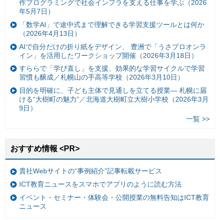
作プログラミングで社会インフラを支える仕事を学ぶ（2026
年5月7日）
「数学AI」で途中式まで理解できる学習支援ツールとは何か
（2026年4月13日）
AIで自分だけの折り紙をデザイン、 豊洲で「うさプロオンラ
イン」を活用したワークショップ開催（2026年3月18日）
すららで「学び直し」を支援、効果的な学習サイクルで学習
習慣も醸成／札幌山の手高等学校（2026年3月10日）
目的を明確に、子ども主体で見通しを立てる授業— 札幌に届
ける“大樹町の魅力”／北海道大樹町立大樹小学校（2026年3月
9日）
一覧 >>
おすすめ情報 <PR>
貴社Webサイトの“事例紹介”記事転載サービス
ICT教育ニュースをスマホでアプリのように読む方法
イベント・セミナー・体験会・公開授業の無料告知はICT教育
ニュース