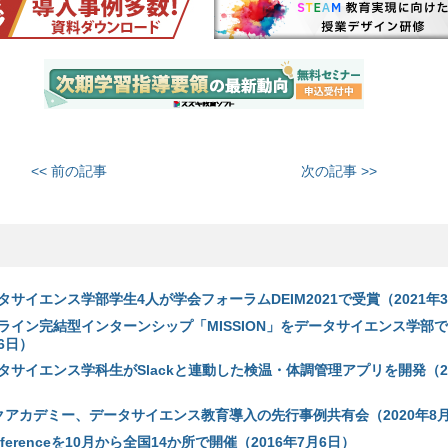
<< 前の記事
次の記事 >>
サイエンス学部学生4人が学会フォーラムDEIM2021で受賞（2021年3
ライン完結型インターンシップ「MISSION」をデータサイエンス学部
16日）
サイエンス学科生がSlackと連動した検温・体調管理アプリを開発（20
クアカデミー、データサイエンス教育導入の先行事例共有会（2020年8月
onferenceを10月から全国14か所で開催（2016年7月6日）