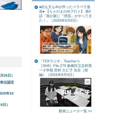
●絵も文もAIが作ったペラペラ漫
画● 【ちゃのまのAIプロト】 第0
話「我が家に『理屈』がやってき
た！」（2026年8月6日）
「TDXラジオ」Teacher’s
［Shift］File.279 板橋区立志村第
一小学校 田村 久仁子 先生（前
編）（2026年8月4日）
月26日）
で単位認定
20年10
6日）
動画ニュース一覧 >>