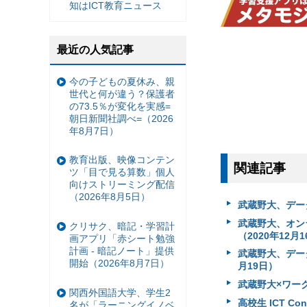
知はICT教育ニュース
最近の人気記事
今の子どもの夏休み、親
世代と何が違う？保護者
の73.5％が変化を実感=
朝日新聞社調べ=（2026
年8月7日）
教育出版、映像コンテン
関連記事
ツ「目で見る算数」個人
向けストリーミング配信
（2026年8月5日）
武蔵野大、データ
武蔵野大、オン
クリサク、暗記・学習計
（2020年12月
画アプリ「赤シート勉強
計画 - 暗記ノート」提供
武蔵野大、データ
開始（2026年8月7日）
月19日）
武蔵野大×ワー
関西外国語大学、学生2
高校生 ICT C
名が「ラーニングイノベ