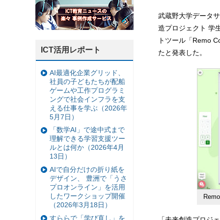
武蔵野大学データサ
造プロジェクト 学
トツール「Remo 
ICT活用レポート
たと発表した。
AI最適化企業グリッド、
社員の子どもたちが配船
ゲームや工作プログラミ
ングで社会インフラを支
える仕事を学ぶ（2026年
5月7日）
「数学AI」で途中式まで
理解できる学習支援ツー
ルとは何か（2026年4月
13日）
AIで自分だけの折り紙を
デザイン、 豊洲で「うさ
プロオンライン」を活用
したワークショップ開催
Re
（2026年3月18日）
すららで「学び直し」を
「未来創造プロジェ