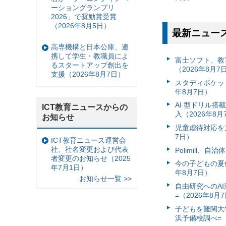
ーショングランプリ
2026」で奨励賞受賞
（2026年8月5日）
最新ニュー
高専機構と日本公庫、連
携して学生・教職員によ
富⼠ソフト、教
るスタートアップ創出を
（2026年8月7
支援（2026年8月7日）
スタディポケッ
年8月7日）
AI 型ドリル
ICT教育ニュースからの
入（2026年8月
お知らせ
児童虐待対応を支
7日）
ICT教育ニュース運営会
社、社名変更および代表
Polimill、
者変更のお知らせ（2025
今の子どもの夏休
年7月1日）
年8月7日）
お知らせ一覧 >>
自由研究へのA
=（2026年8月
子どもを難関大
浜予備校調べ=（