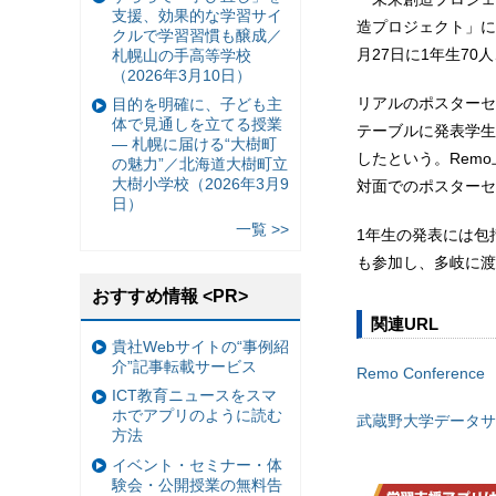
支援、効果的な学習サイ
造プロジェクト」に
クルで学習習慣も醸成／
月27日に1年生70
札幌山の手高等学校
（2026年3月10日）
リアルのポスターセ
目的を明確に、子ども主
体で見通しを立てる授業
テーブルに発表学生
— 札幌に届ける“大樹町
したという。Rem
の魅力”／北海道大樹町立
大樹小学校（2026年3月9
対面でのポスターセ
日）
一覧 >>
1年生の発表には包
も参加し、多岐に渡
おすすめ情報 <PR>
関連URL
貴社Webサイトの“事例紹
介”記事転載サービス
Remo Conference
ICT教育ニュースをスマ
ホでアプリのように読む
武蔵野大学データサ
方法
イベント・セミナー・体
験会・公開授業の無料告