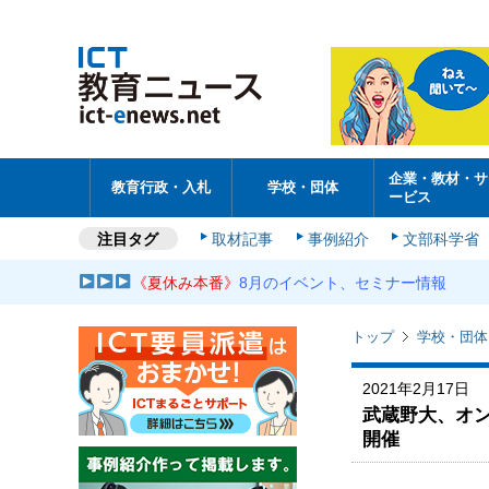
企業・教材・サ
教育行政・入札
学校・団体
ービス
注目タグ
取材記事
事例紹介
文部科学省
《夏休み本番》
8月のイベント、セミナー情報
トップ
学校・団体
2021年2月17日
武蔵野大、オン
開催