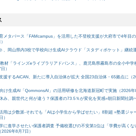
ス
育メタバース「FAMcampus」を活用した不登校支援が大府市で4年目
日）
ト、岡山県内3校で学校向け生成AIクラウド「スタディポケット」継続運用
搭載教材「ラインズeライブラリアドバンス」、鹿児島県霧島市の全小中学
7日）
援するAiCAN、新たに導入自治体が拡大 全国23自治体・65拠点に（20
自治体向け生成AI「QommonsAI」の活用研修を北海道新冠町で実施（2026年
み、親世代と何が違う？保護者の73.5％が変化を実感=朝日新聞社調べ=
I活用は少数派-それでも「AIは小学生から学ばせたい」8割超 =塾選ジャ
7日）
学に進学させたい保護者調査 予備校選びの不安第1位は「学費が高くな
2026年8月7日）