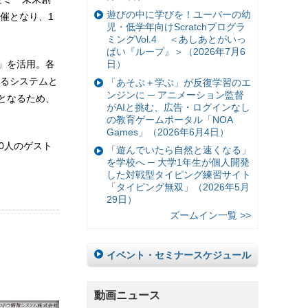
遊びの中に学びを！ユーバーの幼
催となり、1
児・低学年向けScratchプログラ
ミングVol.4 ＜あしあとがいっ
ぱい『ループ』＞（2026年7月6
日）
」を活用。各
るシステムと
「あそぶ＋学ぶ」が反復学習のエ
ンジンに ─ アニメーション監督
となるため、
がAIと挑む、広告・ログインなし
の教育ゲームポータル「NOA
Games」（2026年6月4日）
0人のゲスト
「遊んでいたら自然と速くなる」
を学校へ ─ 大学1年生が個人開発
した対戦型タイピング練習サイト
「タイピング無双」（2026年5月
29日）
ズームイン一覧 >>
イベント・セミナースケジュール
動画ニュース