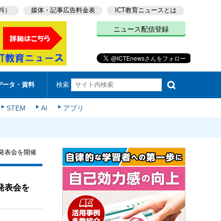
料）
媒体・記事広告料金表
ICT教育ニュースとは
ニュース配信登録
検索
データ・資料
STEM
AI
アプリ
発表会を開催
発表会を