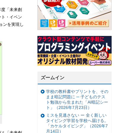
年度「未来創
ート・イベン
ションを実現し
ズームイン
学校の教科書やプリントを、その
まま暗記問題に ─ 子どものテス
ト勉強から生まれた「AI暗記シー
ト」（2026年7月23日）
ミスを見逃さない ー 全く新しい
タイピング学習を学校へ届ける。
「カケルタイピング」（2026年7
月14日）
ゼミ「未来創