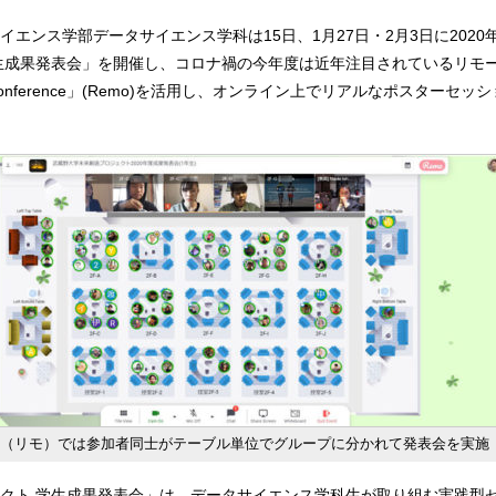
イエンス学部データサイエンス学科は15日、1月27日・2月3日に2020
生成果発表会」を開催し、コロナ禍の今年度は近年注目されているリモ
Conference」(Remo)を活用し、オンライン上でリアルなポスターセッ
mo（リモ）では参加者同士がテーブル単位でグループに分かれて発表会を実施
クト 学生成果発表会」は、データサイエンス学科生が取り組む実践型