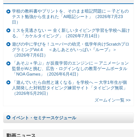
学校の教科書やプリントを、そのまま暗記問題に ─ 子どもの
テスト勉強から生まれた「AI暗記シート」（2026年7月23
日）
ミスを見逃さない ー 全く新しいタイピング学習を学校へ届け
る。「カケルタイピング」（2026年7月14日）
遊びの中に学びを！ユーバーの幼児・低学年向けScratchプロ
グラミングVol.4 ＜あしあとがいっぱい『ループ』＞
（2026年7月6日）
「あそぶ＋学ぶ」が反復学習のエンジンに ─ アニメーション
監督がAIと挑む、広告・ログインなしの教育ゲームポータル
「NOA Games」（2026年6月4日）
「遊んでいたら自然と速くなる」を学校へ ─ 大学1年生が個
人開発した対戦型タイピング練習サイト「タイピング無双」
（2026年5月29日）
ズームイン一覧 >>
イベント・セミナースケジュール
動画ニュース