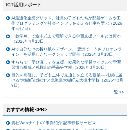
ICT活用レポート
AI最適化企業グリッド、社員の子どもたちが配船ゲームや工
作プログラミングで社会インフラを支える仕事を学ぶ（2026
年5月7日）
「数学AI」で途中式まで理解できる学習支援ツールとは何か
（2026年4月13日）
AIで自分だけの折り紙をデザイン、 豊洲で「うさプロオンラ
イン」を活用したワークショップ開催（2026年3月18日）
すららで「学び直し」を支援、効果的な学習サイクルで学習
習慣も醸成／札幌山の手高等学校（2026年3月10日）
目的を明確に、子ども主体で見通しを立てる授業— 札幌に届
ける“大樹町の魅力”／北海道大樹町立大樹小学校（2026年3月
9日）
一覧 >>
おすすめ情報 <PR>
貴社Webサイトの“事例紹介”記事転載サービス