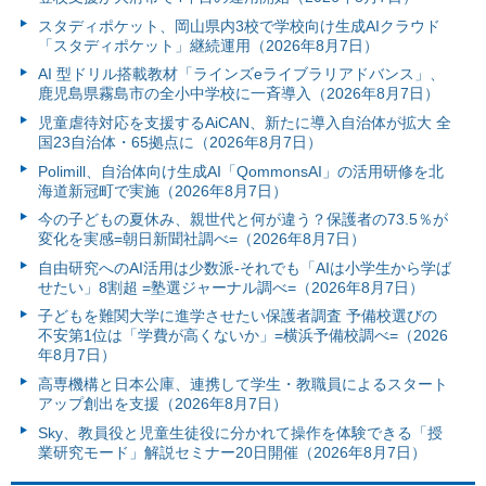
スタディポケット、岡山県内3校で学校向け生成AIクラウド
「スタディポケット」継続運用（2026年8月7日）
AI 型ドリル搭載教材「ラインズeライブラリアドバンス」、
鹿児島県霧島市の全小中学校に一斉導入（2026年8月7日）
児童虐待対応を支援するAiCAN、新たに導入自治体が拡大 全
国23自治体・65拠点に（2026年8月7日）
Polimill、自治体向け生成AI「QommonsAI」の活用研修を北
海道新冠町で実施（2026年8月7日）
今の子どもの夏休み、親世代と何が違う？保護者の73.5％が
変化を実感=朝日新聞社調べ=（2026年8月7日）
自由研究へのAI活用は少数派-それでも「AIは小学生から学ば
せたい」8割超 =塾選ジャーナル調べ=（2026年8月7日）
子どもを難関大学に進学させたい保護者調査 予備校選びの
不安第1位は「学費が高くないか」=横浜予備校調べ=（2026
年8月7日）
高専機構と日本公庫、連携して学生・教職員によるスタート
アップ創出を支援（2026年8月7日）
Sky、教員役と児童生徒役に分かれて操作を体験できる「授
業研究モード」解説セミナー20日開催（2026年8月7日）