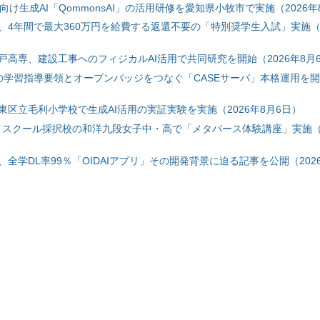
自治体向け生成AI「QommonsAI」の活用研修を愛知県小牧市で実施（2026年
、4年間で最大360万円を給費する返還不要の「特別奨学生入試」実施（2
戸高専、建設工事へのフィジカルAI活用で共同研究を開始（2026年8月
初の学習指導要領とオープンバッジをつなぐ「CASEサーバ」本格運用を開始
東区立毛利小学校で生成AI活用の実証実験を実施（2026年8月6日）
ハイスクール採択校の和洋九段女子中・高で「メタバース体験講座」実施（2
全学DL率99％「OIDAIアプリ」その開発背景に迫る記事を公開（2026