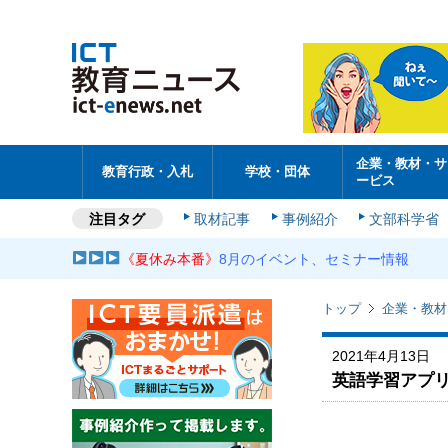
企業・教材・サ
教育行政・入札
学校・団体
ービス
注目タグ
取材記事
事例紹介
文部科学省
《夏休み本番》
8月のイベント、セミナー情報
トップ
企業・教材
2021年4月13日
英語学習アプリ