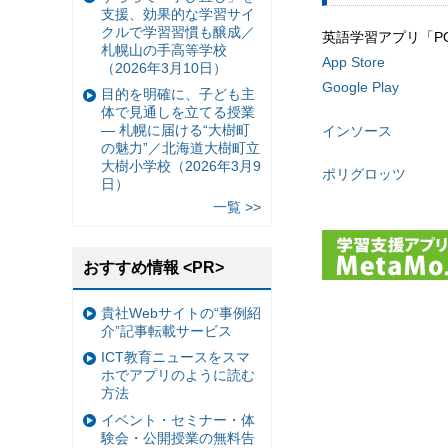
支援、効果的な学習サイ
クルで学習習慣も醸成／
英語学習アプリ「PO
札幌山の手高等学校
App Store
（2026年3月10日）
Google Play
目的を明確に、子ども主
体で見通しを立てる授業
— 札幌に届ける“大樹町
インソース
の魅力”／北海道大樹町立
大樹小学校（2026年3月9
ポリグロッツ
日）
一覧 >>
おすすめ情報 <PR>
貴社Webサイトの“事例紹
介”記事転載サービス
ICT教育ニュースをスマ
ホでアプリのように読む
方法
イベント・セミナー・体
験会・公開授業の無料告