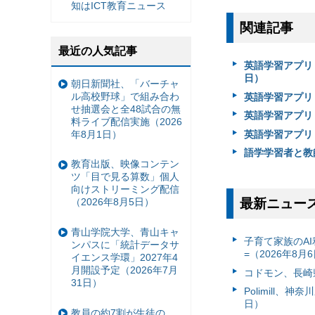
知はICT教育ニュース
関連記事
最近の人気記事
英語学習アプリ「
日）
朝日新聞社、「バーチャ
ル高校野球」で組み合わ
英語学習アプリ「
せ抽選会と全48試合の無
英語学習アプリ「
料ライブ配信実施（2026
年8月1日）
英語学習アプリ「
語学学習者と教師を
教育出版、映像コンテン
ツ「目で見る算数」個人
向けストリーミング配信
最新ニュー
（2026年8月5日）
青山学院大学、青山キャ
子育て家族のAI
ンパスに「統計データサ
=（2026年8月
イエンス学環」2027年4
月開設予定（2026年7月
コドモン、長崎県
31日）
Polimill、
日）
教員の約7割が生徒の