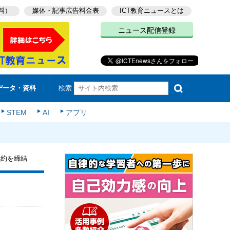
料）
媒体・記事広告料金表
ICT教育ニュースとは
ニュース配信登録
検索
データ・資料
STEM
AI
アプリ
契約を締結