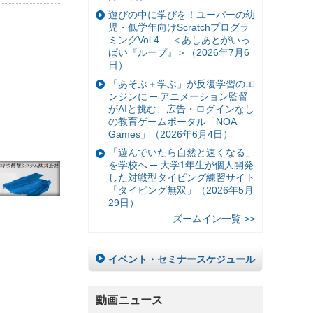
遊びの中に学びを！ユーバーの幼
児・低学年向けScratchプログラ
ミングVol.4 ＜あしあとがいっ
ぱい『ループ』＞（2026年7月6
日）
「あそぶ＋学ぶ」が反復学習のエ
ンジンに ─ アニメーション監督
がAIと挑む、広告・ログインなし
の教育ゲームポータル「NOA
Games」（2026年6月4日）
「遊んでいたら自然と速くなる」
を学校へ ─ 大学1年生が個人開発
した対戦型タイピング練習サイト
「タイピング無双」（2026年5月
29日）
ズームイン一覧 >>
イベント・セミナースケジュール
動画ニュース