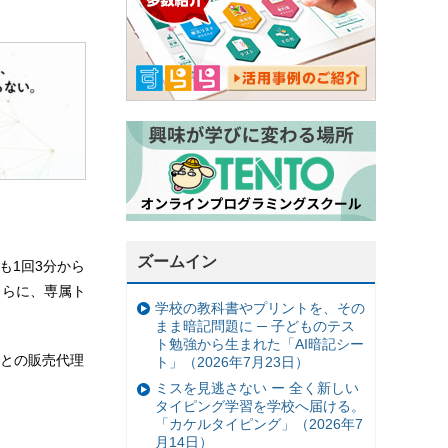
。
ズームイン
も1回3分から
さらに、専属ト
学校の教科書やプリントを、その
まま暗記問題に ─ 子どものテス
ト勉強から生まれた「AI暗記シー
との販売代理
ト」（2026年7月23日）
ミスを見逃さない ー 全く新しい
タイピング学習を学校へ届ける。
「カケルタイピング」（2026年7
月14日）