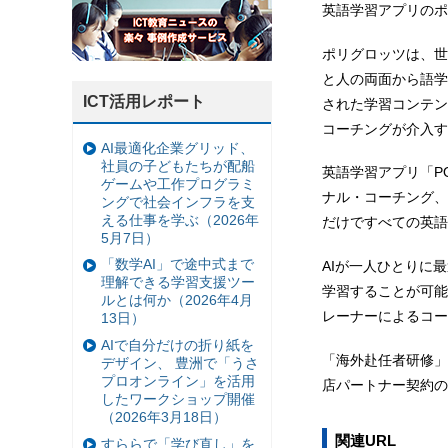
英語学習アプリのポ
ポリグロッツは、世
と人の両面から語学
ICT活用レポート
された学習コンテンツ
コーチングが介入す
AI最適化企業グリッド、
社員の子どもたちが配船
英語学習アプリ「PO
ゲームや工作プログラミ
ナル・コーチング、
ングで社会インフラを支
える仕事を学ぶ（2026年
だけですべての英語
5月7日）
「数学AI」で途中式まで
AIが一人ひとりに
理解できる学習支援ツー
学習することが可能
ルとは何か（2026年4月
レーナーによるコー
13日）
AIで自分だけの折り紙を
「海外赴任者研修」
デザイン、 豊洲で「うさ
プロオンライン」を活用
店パートナー契約の
したワークショップ開催
（2026年3月18日）
関連URL
すららで「学び直し」を