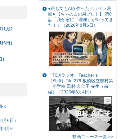
●絵も文もAIが作ったペラペラ漫
画● 【ちゃのまのAIプロト】 第0
話「我が家に『理屈』がやってき
た！」（2026年8月6日）
11月2
月6日）
）
日）
）
「TDXラジオ」Teacher’s
［Shift］File.279 板橋区立志村第
一小学校 田村 久仁子 先生（前
編）（2026年8月4日）
調べ
8月6日）
年8月6
動画ニュース一覧 >>