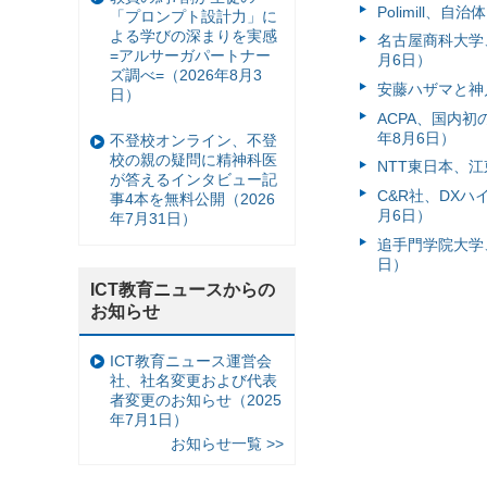
Polimill、
「プロンプト設計力」に
よる学びの深まりを実感
名古屋商科大学
=アルサーガパートナー
月6日）
ズ調べ=（2026年8月3
安藤ハザマと神
日）
ACPA、国内
年8月6日）
不登校オンライン、不登
校の親の疑問に精神科医
NTT東日本、江
が答えるインタビュー記
C&R社、DX
事4本を無料公開（2026
月6日）
年7月31日）
追手門学院大学、
日）
ICT教育ニュースからの
お知らせ
ICT教育ニュース運営会
社、社名変更および代表
者変更のお知らせ（2025
年7月1日）
お知らせ一覧 >>