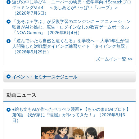
遊びの中に学びを！ユーバーの幼児・低学年向けScratchプロ
グラミングVol.4 ＜あしあとがいっぱい『ループ』＞
（2026年7月6日）
「あそぶ＋学ぶ」が反復学習のエンジンに ─ アニメーション
監督がAIと挑む、広告・ログインなしの教育ゲームポータル
「NOA Games」（2026年6月4日）
「遊んでいたら自然と速くなる」を学校へ ─ 大学1年生が個
人開発した対戦型タイピング練習サイト「タイピング無双」
（2026年5月29日）
ズームイン一覧 >>
イベント・セミナースケジュール
動画ニュース
●絵も文もAIが作ったペラペラ漫画● 【ちゃのまのAIプロト】
第0話「我が家に『理屈』がやってきた！」（2026年8月6
日）