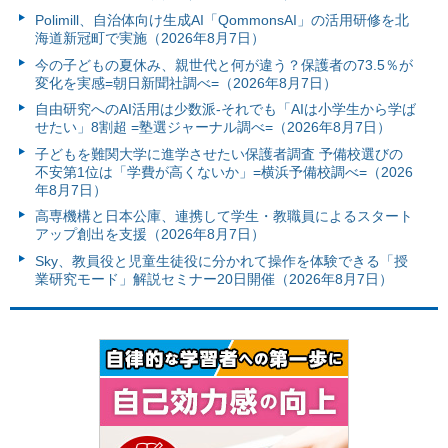
Polimill、自治体向け生成AI「QommonsAI」の活用研修を北
海道新冠町で実施（2026年8月7日）
今の子どもの夏休み、親世代と何が違う？保護者の73.5％が
変化を実感=朝日新聞社調べ=（2026年8月7日）
自由研究へのAI活用は少数派-それでも「AIは小学生から学ば
せたい」8割超 =塾選ジャーナル調べ=（2026年8月7日）
子どもを難関大学に進学させたい保護者調査 予備校選びの
不安第1位は「学費が高くないか」=横浜予備校調べ=（2026
年8月7日）
高専機構と日本公庫、連携して学生・教職員によるスタート
アップ創出を支援（2026年8月7日）
Sky、教員役と児童生徒役に分かれて操作を体験できる「授
業研究モード」解説セミナー20日開催（2026年8月7日）