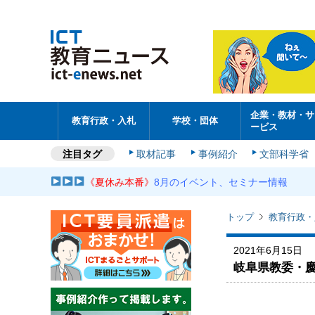
企業・教材・サ
教育行政・入札
学校・団体
ービス
注目タグ
取材記事
事例紹介
文部科学省
《夏休み本番》
8月のイベント、セミナー情報
トップ
教育行政・
2021年6月15日
岐阜県教委・慶