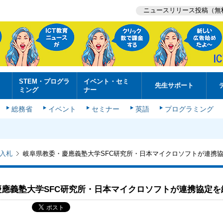
ニュースリリース投稿（無
STEM・プログラ
イベント・セミ
先生サポート
ミング
ナー
総務省
イベント
セミナー
英語
プログラミング
入札
岐阜県教委・慶應義塾大学SFC研究所・日本マイクロソフトが連携
應義塾大学SFC研究所・日本マイクロソフトが連携協定を