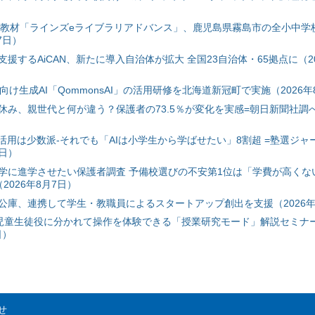
搭載教材「ラインズeライブラリアドバンス」、鹿児島県霧島市の全小中学
7日）
援するAiCAN、新たに導入自治体が拡大 全国23自治体・65拠点に（20
自治体向け生成AI「QommonsAI」の活用研修を北海道新冠町で実施（2026年
み、親世代と何が違う？保護者の73.5％が変化を実感=朝日新聞社調べ=
I活用は少数派-それでも「AIは小学生から学ばせたい」8割超 =塾選ジャ
7日）
学に進学させたい保護者調査 予備校選びの不安第1位は「学費が高くな
2026年8月7日）
公庫、連携して学生・教職員によるスタートアップ創出を支援（2026年
と児童生徒役に分かれて操作を体験できる「授業研究モード」解説セミナー
日）
せ