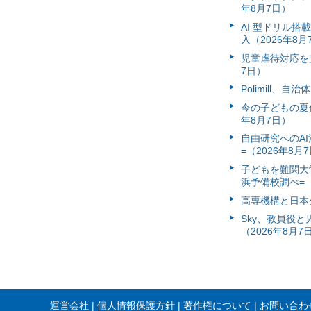
年8月7日）
AI 型ドリル
入（2026年8月
児童虐待対応を支
7日）
Polimill、
今の子どもの夏休
年8月7日）
自由研究へのA
=（2026年8月
子どもを難関大
浜予備校調べ=（
高専機構と日本
Sky、教員役
（2026年8月7
運営会社
個人情報保護方針
著作権について
お問い合わ