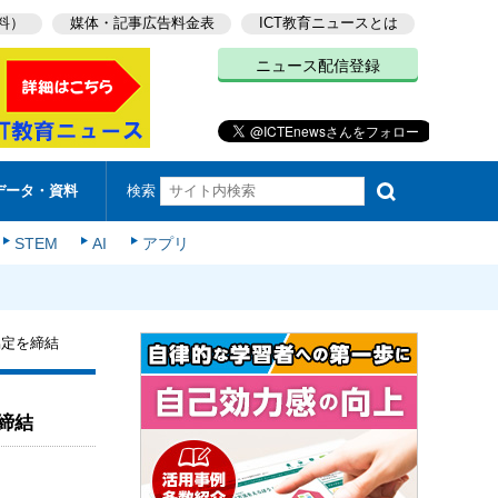
料）
媒体・記事広告料金表
ICT教育ニュースとは
ニュース配信登録
検索
データ・資料
STEM
AI
アプリ
協定を締結
締結