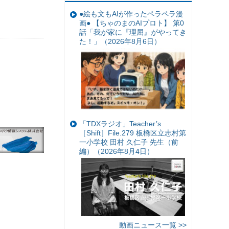
●絵も文もAIが作ったペラペラ漫
画● 【ちゃのまのAIプロト】 第0
話「我が家に『理屈』がやってき
た！」（2026年8月6日）
「TDXラジオ」Teacher’s
［Shift］File.279 板橋区立志村第
一小学校 田村 久仁子 先生（前
編）（2026年8月4日）
動画ニュース一覧 >>