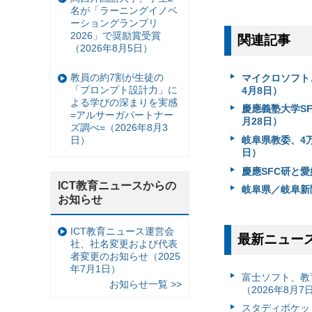
名が「ラーニングイノベ
ーショングランプリ
2026」で奨励賞受賞
関連記事
（2026年8月5日）
教員の約7割が生徒の
マイクロソフト
「プロンプト設計力」に
4月8日）
よる学びの深まりを実感
慶應義塾大学SF
=アルサーガパートナー
月28日）
ズ調べ=（2026年8月3
岐阜県教委、4万2
日）
日）
慶應SFC研と愛
ICT教育ニュースからの
岐阜県／岐阜新
お知らせ
ICT教育ニュース運営会
最新ニュー
社、社名変更および代表
者変更のお知らせ（2025
年7月1日）
富⼠ソフト、教
お知らせ一覧 >>
（2026年8月7
スタディポケッ