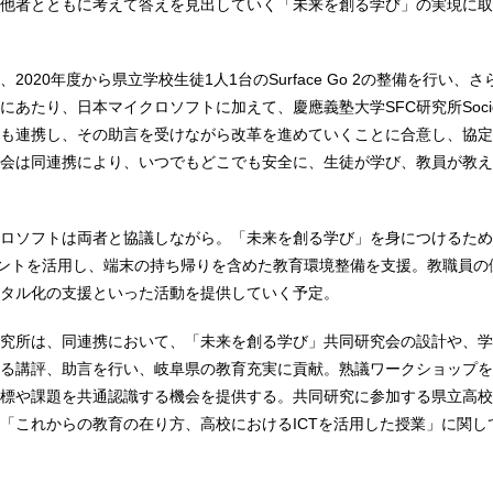
他者とともに考えて答えを見出していく「未来を創る学び」の実現に取
2020年度から県立学校生徒1人1台のSurface Go 2の整備を行い、さ
あたり、日本マイクロソフトに加えて、慶應義塾大学SFC研究所Societ
も連携し、その助言を受けながら改革を進めていくことに合意し、協定
会は同連携により、いつでもどこでも安全に、生徒が学び、教員が教え
ロソフトは両者と協議しながら。「未来を創る学び」を身につけるため
ウントを活用し、端末の持ち帰りを含めた教育環境整備を支援。教職員の
タル化の支援といった活動を提供していく予定。
研究所は、同連携において、「未来を創る学び」共同研究会の設計や、
る講評、助言を行い、岐阜県の教育充実に貢献。熟議ワークショップを
標や課題を共通認識する機会を提供する。共同研究に参加する県立高校
「これからの教育の在り方、高校におけるICTを活用した授業」に関し