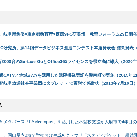
、岐阜県教委×東京都教育庁×慶應SFC研登壇 教育フォーラム23日開催（
C研究所、第14回データビジネス創造コンテスト本選発表会 結果発表（2
000台のSurface GoとOffice365ライセンスを県立高に導入（2020年
媛CATV／地域BWAを活用した遠隔授業実証を愛南町で実施（2015年11
聞岐阜放送社会事業団にタブレットPC寄附で感謝状（2013年7月16日
ス
育メタバース「FAMcampus」を活用した不登校支援が大府市で4年目
日）
ト、岡山県内3校で学校向け生成AIクラウド「スタディポケット」継続運用