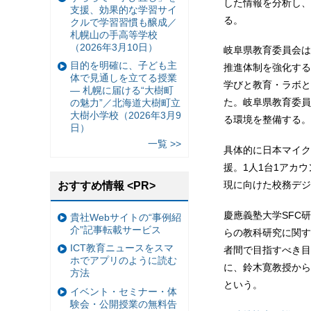
した情報を分析し、
支援、効果的な学習サイ
る。
クルで学習習慣も醸成／
札幌山の手高等学校
（2026年3月10日）
岐阜県教育委員会は、
目的を明確に、子ども主
推進体制を強化するに
体で見通しを立てる授業
学びと教育・ラボと
— 札幌に届ける“大樹町
た。岐阜県教育委員
の魅力”／北海道大樹町立
大樹小学校（2026年3月9
る環境を整備する。
日）
一覧 >>
具体的に日本マイク
援。1人1台1アカ
現に向けた校務デジ
おすすめ情報 <PR>
慶應義塾大学SFC
貴社Webサイトの“事例紹
介”記事転載サービス
らの教科研究に関す
ICT教育ニュースをスマ
者間で目指すべき目
ホでアプリのように読む
に、鈴木寛教授から
方法
という。
イベント・セミナー・体
験会・公開授業の無料告