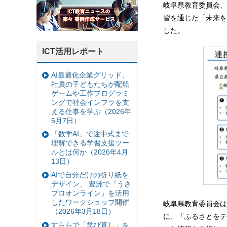
岐阜県教育委員会、
習を通じた「未来を
した。
ICT活用レポート
AI最適化企業グリッド、
社員の子どもたちが配船
ゲームや工作プログラミ
ングで社会インフラを支
える仕事を学ぶ（2026年
5月7日）
「数学AI」で途中式まで
理解できる学習支援ツー
ルとは何か（2026年4月
13日）
AIで自分だけの折り紙を
デザイン、 豊洲で「うさ
プロオンライン」を活用
したワークショップ開催
岐阜県教育委員会は
（2026年3月18日）
に、「ふるさとをテ
すららで「学び直し」を