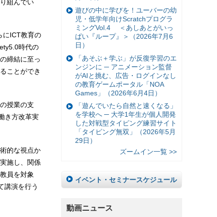
り組んでい
遊びの中に学びを！ユーバーの幼
児・低学年向けScratchプログラ
ミングVol.4 ＜あしあとがいっ
らにICT教育の
ぱい『ループ』＞（2026年7月6
日）
y5.0時代の
「あそぶ＋学ぶ」が反復学習のエ
の締結に至っ
ンジンに ─ アニメーション監督
ることができ
がAIと挑む、広告・ログインなし
の教育ゲームポータル「NOA
Games」（2026年6月4日）
の授業の支
「遊んでいたら自然と速くなる」
を学校へ ─ 大学1年生が個人開発
働き方改革実
した対戦型タイピング練習サイト
「タイピング無双」（2026年5月
29日）
学術的な視点か
ズームイン一覧 >>
実施し、関係
教員を対象
イベント・セミナースケジュール
て講演を行う
動画ニュース