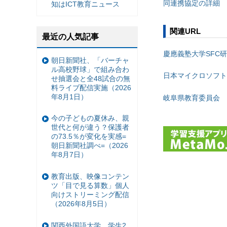
同連携協定の詳細
知はICT教育ニュース
関連URL
最近の人気記事
慶應義塾大学SFC
朝日新聞社、「バーチャ
ル高校野球」で組み合わ
日本マイクロソフト
せ抽選会と全48試合の無
料ライブ配信実施（2026
年8月1日）
岐阜県教育委員会
今の子どもの夏休み、親
世代と何が違う？保護者
の73.5％が変化を実感=
朝日新聞社調べ=（2026
年8月7日）
教育出版、映像コンテン
ツ「目で見る算数」個人
向けストリーミング配信
（2026年8月5日）
関西外国語大学、学生2