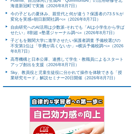
Polimill、自治体向け生成AI「QommonsAI」の活用研修を北
海道新冠町で実施（2026年8月7日）
今の子どもの夏休み、親世代と何が違う？保護者の73.5％が
変化を実感=朝日新聞社調べ=（2026年8月7日）
自由研究へのAI活用は少数派-それでも「AIは小学生から学ば
せたい」8割超 =塾選ジャーナル調べ=（2026年8月7日）
子どもを難関大学に進学させたい保護者調査 予備校選びの
不安第1位は「学費が高くないか」=横浜予備校調べ=（2026
年8月7日）
高専機構と日本公庫、連携して学生・教職員によるスタート
アップ創出を支援（2026年8月7日）
Sky、教員役と児童生徒役に分かれて操作を体験できる「授
業研究モード」解説セミナー20日開催（2026年8月7日）