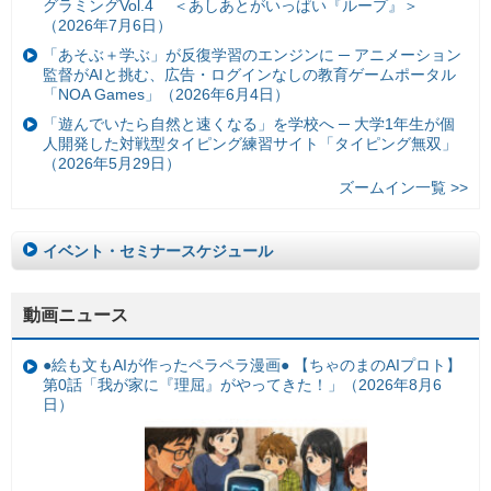
グラミングVol.4 ＜あしあとがいっぱい『ループ』＞
（2026年7月6日）
「あそぶ＋学ぶ」が反復学習のエンジンに ─ アニメーション
監督がAIと挑む、広告・ログインなしの教育ゲームポータル
「NOA Games」（2026年6月4日）
「遊んでいたら自然と速くなる」を学校へ ─ 大学1年生が個
人開発した対戦型タイピング練習サイト「タイピング無双」
（2026年5月29日）
ズームイン一覧 >>
イベント・セミナースケジュール
動画ニュース
●絵も文もAIが作ったペラペラ漫画● 【ちゃのまのAIプロト】
第0話「我が家に『理屈』がやってきた！」（2026年8月6
日）