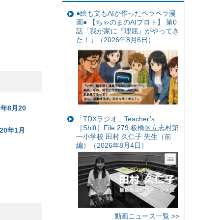
●絵も文もAIが作ったペラペラ漫
画● 【ちゃのまのAIプロト】 第0
話「我が家に『理屈』がやってき
た！」（2026年8月6日）
年8月20
「TDXラジオ」Teacher’s
［Shift］File.279 板橋区立志村第
0年1月
一小学校 田村 久仁子 先生（前
編）（2026年8月4日）
）
動画ニュース一覧 >>