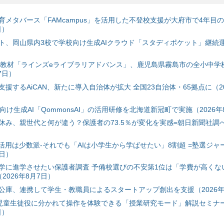
育メタバース「FAMcampus」を活用した不登校支援が大府市で4年目
日）
ト、岡山県内3校で学校向け生成AIクラウド「スタディポケット」継続運用
搭載教材「ラインズeライブラリアドバンス」、鹿児島県霧島市の全小中学
7日）
援するAiCAN、新たに導入自治体が拡大 全国23自治体・65拠点に（20
自治体向け生成AI「QommonsAI」の活用研修を北海道新冠町で実施（2026年
み、親世代と何が違う？保護者の73.5％が変化を実感=朝日新聞社調べ=
I活用は少数派-それでも「AIは小学生から学ばせたい」8割超 =塾選ジャ
7日）
学に進学させたい保護者調査 予備校選びの不安第1位は「学費が高くな
2026年8月7日）
公庫、連携して学生・教職員によるスタートアップ創出を支援（2026年
と児童生徒役に分かれて操作を体験できる「授業研究モード」解説セミナー
日）