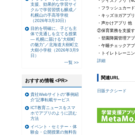
・クイズアプリ（4
支援、効果的な学習サイ
・フラッシュカード
クルで学習習慣も醸成／
札幌山の手高等学校
・キッズヨガアプリ
（2026年3月10日）
・声かけアプリ 他
目的を明確に、子ども主
②保育業務を支援す
体で見通しを立てる授業
・登園降園管理アプ
— 札幌に届ける“大樹町
の魅力”／北海道大樹町立
・午睡チェックアプ
大樹小学校（2026年3月9
・トイレトレーニン
日）
詳細
一覧 >>
関連URL
おすすめ情報 <PR>
日販テクシード
貴社Webサイトの“事例紹
介”記事転載サービス
ICT教育ニュースをスマ
ホでアプリのように読む
方法
イベント・セミナー・体
験会・公開授業の無料告