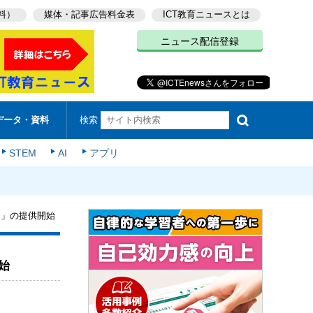
料）
媒体・記事広告料金表
ICT教育ニュースとは
ニュース配信登録
検索
データ・資料
STEM
AI
アプリ
り」の提供開始
始