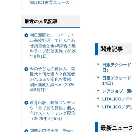
知はICT教育ニュース
最近の人気記事
朝日新聞社、「バーチャ
ル高校野球」で組み合わ
せ抽選会と全48試合の無
関連記事
料ライブ配信実施（2026
年8月1日）
日販テクシード
今の子どもの夏休み、親
日）
世代と何が違う？保護者
日販テクシード
の73.5％が変化を実感=
14日）
朝日新聞社調べ=（2026
年8月7日）
レアジョブ、新
LITALICO／
教育出版、映像コンテン
LITALICO
ツ「目で見る算数」個人
向けストリーミング配信
（2026年8月5日）
最新ニュー
関西外国語大学、学生2