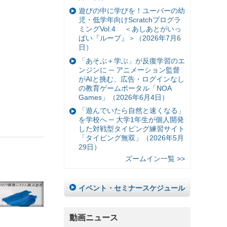
遊びの中に学びを！ユーバーの幼
児・低学年向けScratchプログラ
ミングVol.4 ＜あしあとがいっ
ぱい『ループ』＞（2026年7月6
日）
「あそぶ＋学ぶ」が反復学習のエ
ンジンに ─ アニメーション監督
がAIと挑む、広告・ログインなし
の教育ゲームポータル「NOA
Games」（2026年6月4日）
「遊んでいたら自然と速くなる」
を学校へ ─ 大学1年生が個人開発
した対戦型タイピング練習サイト
「タイピング無双」（2026年5月
29日）
ズームイン一覧 >>
イベント・セミナースケジュール
動画ニュース