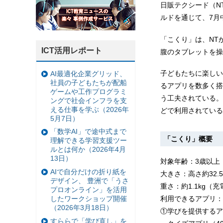
日販テクシード（N
ルドを通じて、7月
「こくり」は、NT
ICT活用レポート
腹のタブレットを操
子どもたちに楽しい
AI最適化企業グリッド、
社員の子どもたちが配船
るアプリを数多く搭
ゲームや工作プログラミ
う工夫されている。
ングで社会インフラを支
える仕事を学ぶ（2026年
どで利用されている
5月7日）
「数学AI」で途中式まで
「こくり」概要
理解できる学習支援ツー
ルとは何か（2026年4月
13日）
対象年齢：3歳以上
AIで自分だけの折り紙を
大きさ：高さ約32.5
デザイン、 豊洲で「うさ
重さ：約1.1kg（
プロオンライン」を活用
したワークショップ開催
利用できるアプリ：
（2026年3月18日）
①学びを提供するア
すららで「学び直し」を