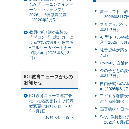
名が「ラーニングイノベ
ーショングランプリ
富⼠ソフト、教
2026」で奨励賞受賞
（2026年8月7
（2026年8月5日）
スタディポケッ
年8月7日）
教員の約7割が生徒の
「プロンプト設計力」に
AI 型ドリル
よる学びの深まりを実感
入（2026年8月
=アルサーガパートナー
児童虐待対応を支
ズ調べ=（2026年8月3
7日）
日）
Polimill、
今の子どもの夏休
年8月7日）
ICT教育ニュースからの
お知らせ
自由研究へのA
=（2026年8月
ICT教育ニュース運営会
子どもを難関大
社、社名変更および代表
浜予備校調べ=（
者変更のお知らせ（2025
高専機構と日本
年7月1日）
Sky、教員役
お知らせ一覧 >>
（2026年8月7