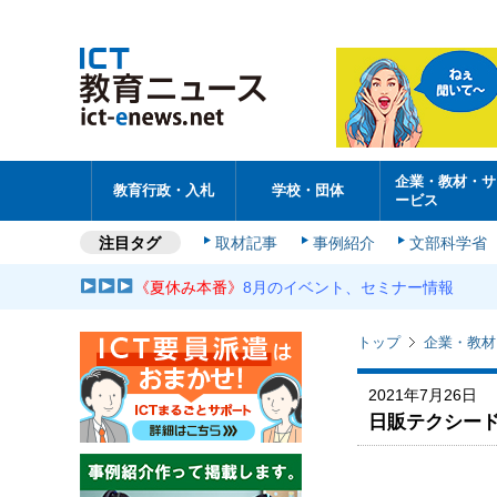
企業・教材・サ
教育行政・入札
学校・団体
ービス
注目タグ
取材記事
事例紹介
文部科学省
《夏休み本番》
8月のイベント、セミナー情報
トップ
企業・教材
2021年7月26日
日販テクシー