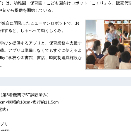
T）は、幼稚園・保育園・こども園向けロボット「こくり」を、販売代
中旬から提供を開始している。
が独自に開発したヒューマンロボットで、お
作すると、しゃべって動くしくみ。
学びを提供するアプリと、保育業務を支援す
載。アプリは準備しなくてもすぐに使えるよ
既に学校や図書館、書店、時間制遊具施設な
。
（第3者機関でST試験済み）
cm×横幅約18cm×奥行約11.5cm
充電式）
プリ