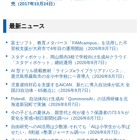
売（2017年10月24日）
最新ニュース
富⼠ソフト、教育メタバース「FAMcampus」を活用した不
登校支援が大府市で4年目の運用開始（2026年8月7日）
スタディポケット、岡山県内3校で学校向け生成AIクラウド
「スタディポケット」継続運用（2026年8月7日）
AI 型ドリル搭載教材「ラインズeライブラリアドバンス」、
鹿児島県霧島市の全小中学校に一斉導入（2026年8月7日）
児童虐待対応を支援するAiCAN、新たに導入自治体が拡大 全
国23自治体・65拠点に（2026年8月7日）
Polimill、自治体向け生成AI「QommonsAI」の活用研修を北
海道新冠町で実施（2026年8月7日）
今の子どもの夏休み、親世代と何が違う？保護者の73.5％が
変化を実感=朝日新聞社調べ=（2026年8月7日）
自由研究へのAI活用は少数派-それでも「AIは小学生から学ば
せたい」8割超 =塾選ジャーナル調べ=（2026年8月7日）