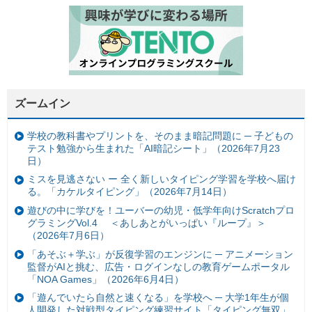
ズームイン
学校の教科書やプリントを、そのまま暗記問題に ─ 子どもの
テスト勉強から生まれた「AI暗記シート」（2026年7月23
日）
ミスを見逃さない ー 全く新しいタイピング学習を学校へ届け
る。「カケルタイピング」（2026年7月14日）
遊びの中に学びを！ユーバーの幼児・低学年向けScratchプロ
グラミングVol.4 ＜あしあとがいっぱい『ループ』＞
（2026年7月6日）
「あそぶ＋学ぶ」が反復学習のエンジンに ─ アニメーション
監督がAIと挑む、広告・ログインなしの教育ゲームポータル
「NOA Games」（2026年6月4日）
「遊んでいたら自然と速くなる」を学校へ ─ 大学1年生が個
人開発した対戦型タイピング練習サイト「タイピング無双」