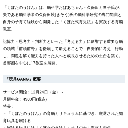
「くぼたのうけん」は、脳科学おばあちゃん・久保田カヨ子氏が、
夫である脳科学者の久保田競(きそう)氏の脳科学研究の専門知識と
自身の子育て経験から開発した「くぼた式育児法」を実践する育脳
教室。
記憶力・思考力・判断力といった「考える力」に影響する重要な脳
の領域「前頭前野」を徹底して鍛えることで、自発的に考え、行動
し、問題を解く能力を持った人へと成長させるための土台を築く。
首都圏を中心に17教室を展開。
「玩具GANG」概要
サービス開始：12月24日（金）～
月額料金：4980円(税込)
特長：
・「くぼたのうけん」の育脳カリキュラムに基づき、厳選された知
育玩具を届ける
・届ける玩具には「くぼたのうけん」オリジナル教材も内包