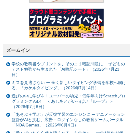
ズームイン
学校の教科書やプリントを、そのまま暗記問題に ─ 子どもの
テスト勉強から生まれた「AI暗記シート」（2026年7月23
日）
ミスを見逃さない ー 全く新しいタイピング学習を学校へ届け
る。「カケルタイピング」（2026年7月14日）
遊びの中に学びを！ユーバーの幼児・低学年向けScratchプロ
グラミングVol.4 ＜あしあとがいっぱい『ループ』＞
（2026年7月6日）
「あそぶ＋学ぶ」が反復学習のエンジンに ─ アニメーション
監督がAIと挑む、広告・ログインなしの教育ゲームポータル
「NOA Games」（2026年6月4日）
「遊んでいたら自然と速くなる」を学校へ ─ 大学1年生が個