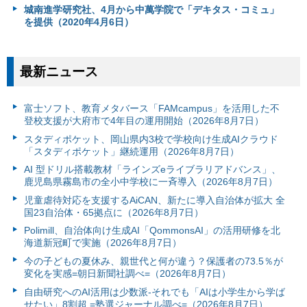
城南進学研究社、4月から中萬学院で「デキタス・コミュ」
を提供（2020年4月6日）
最新ニュース
富⼠ソフト、教育メタバース「FAMcampus」を活用した不
登校支援が大府市で4年目の運用開始（2026年8月7日）
スタディポケット、岡山県内3校で学校向け生成AIクラウド
「スタディポケット」継続運用（2026年8月7日）
AI 型ドリル搭載教材「ラインズeライブラリアドバンス」、
鹿児島県霧島市の全小中学校に一斉導入（2026年8月7日）
児童虐待対応を支援するAiCAN、新たに導入自治体が拡大 全
国23自治体・65拠点に（2026年8月7日）
Polimill、自治体向け生成AI「QommonsAI」の活用研修を北
海道新冠町で実施（2026年8月7日）
今の子どもの夏休み、親世代と何が違う？保護者の73.5％が
変化を実感=朝日新聞社調べ=（2026年8月7日）
自由研究へのAI活用は少数派-それでも「AIは小学生から学ば
せたい」8割超 =塾選ジャーナル調べ=（2026年8月7日）