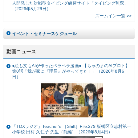
人開発した対戦型タイピング練習サイト「タイピング無双」
（2026年5月29日）
ズームイン一覧 >>
イベント・セミナースケジュール
動画ニュース
●絵も文もAIが作ったペラペラ漫画● 【ちゃのまのAIプロト】
第0話「我が家に『理屈』がやってきた！」（2026年8月6
日）
「TDXラジオ」Teacher’s ［Shift］File.279 板橋区立志村第一
小学校 田村 久仁子 先生（前編）（2026年8月4日）