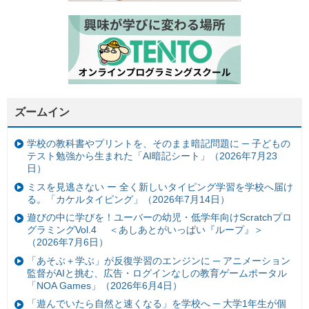
ズームイン
学校の教科書やプリントを、そのまま暗記問題に ─ 子どもの
テスト勉強から生まれた「AI暗記シート」（2026年7月23
日）
ミスを見逃さない ー 全く新しいタイピング学習を学校へ届け
る。「カケルタイピング」（2026年7月14日）
遊びの中に学びを！ユーバーの幼児・低学年向けScratchプロ
グラミングVol.4 ＜あしあとがいっぱい『ループ』＞
（2026年7月6日）
「あそぶ＋学ぶ」が反復学習のエンジンに ─ アニメーション
監督がAIと挑む、広告・ログインなしの教育ゲームポータル
「NOA Games」（2026年6月4日）
「遊んでいたら自然と速くなる」を学校へ ─ 大学1年生が個