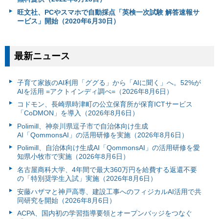
旺文社、PCやスマホで自動採点「英検一次試験 解答速報サ
ービス」開始（2020年6月30日）
最新ニュース
子育て家族のAI利用「ググる」から「AIに聞く」へ。52%が
AIを活用 =アクトインディ調べ=（2026年8月6日）
コドモン、長崎県時津町の公立保育所が保育ICTサービス
「CoDMON」を導入（2026年8月6日）
Polimill、神奈川県逗子市で自治体向け生成
AI「QommonsAI」の活用研修を実施（2026年8月6日）
Polimill、自治体向け生成AI「QommonsAI」の活用研修を愛
知県小牧市で実施（2026年8月6日）
名古屋商科大学、4年間で最大360万円を給費する返還不要
の「特別奨学生入試」実施（2026年8月6日）
安藤ハザマと神戸高専、建設工事へのフィジカルAI活用で共
同研究を開始（2026年8月6日）
ACPA、国内初の学習指導要領とオープンバッジをつなぐ