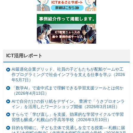
ICT活用レポート
AI最適化企業グリッド、社員の子どもたちが配船ゲームや工
作プログラミングで社会インフラを支える仕事を学ぶ（2026
年5月7日）
「数学AI」で途中式まで理解できる学習支援ツールとは何か
（2026年4月13日）
AIで自分だけの折り紙をデザイン、 豊洲で「うさプロオンラ
イン」を活用したワークショップ開催（2026年3月18日）
すららで「学び直し」を支援、効果的な学習サイクルで学習
習慣も醸成／札幌山の手高等学校（2026年3月10日）
目的を明確に、子ども主体で見通しを立てる授業— 札幌に届
ける“大樹町の魅力”／北海道大樹町立大樹小学校（2026年3月