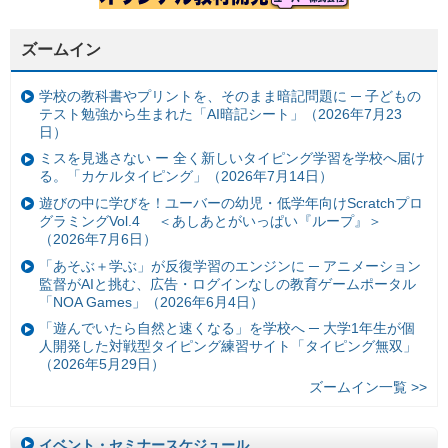
ズームイン
学校の教科書やプリントを、そのまま暗記問題に ─ 子どもの
テスト勉強から生まれた「AI暗記シート」（2026年7月23
日）
ミスを見逃さない ー 全く新しいタイピング学習を学校へ届け
る。「カケルタイピング」（2026年7月14日）
遊びの中に学びを！ユーバーの幼児・低学年向けScratchプロ
グラミングVol.4 ＜あしあとがいっぱい『ループ』＞
（2026年7月6日）
「あそぶ＋学ぶ」が反復学習のエンジンに ─ アニメーション
監督がAIと挑む、広告・ログインなしの教育ゲームポータル
「NOA Games」（2026年6月4日）
「遊んでいたら自然と速くなる」を学校へ ─ 大学1年生が個
人開発した対戦型タイピング練習サイト「タイピング無双」
（2026年5月29日）
ズームイン一覧 >>
イベント・セミナースケジュール