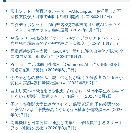
富⼠ソフト、教育メタバース「FAMcampus」を活用した不
登校支援が大府市で4年目の運用開始（2026年8月7日）
スタディポケット、岡山県内3校で学校向け生成AIクラウド
「スタディポケット」継続運用（2026年8月7日）
AI 型ドリル搭載教材「ラインズeライブラリアドバンス」、
鹿児島県霧島市の全小中学校に一斉導入（2026年8月7日）
児童虐待対応を支援するAiCAN、新たに導入自治体が拡大 全
国23自治体・65拠点に（2026年8月7日）
Polimill、自治体向け生成AI「QommonsAI」の活用研修を北
海道新冠町で実施（2026年8月7日）
今の子どもの夏休み、親世代と何が違う？保護者の73.5％が
変化を実感=朝日新聞社調べ=（2026年8月7日）
自由研究へのAI活用は少数派-それでも「AIは小学生から学ば
せたい」8割超 =塾選ジャーナル調べ=（2026年8月7日）
子どもを難関大学に進学させたい保護者調査 予備校選びの
不安第1位は「学費が高くないか」=横浜予備校調べ=（2026
年8月7日）
高専機構と日本公庫、連携して学生・教職員によるスタート
アップ創出を支援（2026年8月7日）