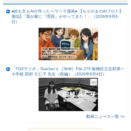
●絵も文もAIが作ったペラペラ漫画● 【ちゃのまのAIプロト】
第0話「我が家に『理屈』がやってきた！」（2026年8月6
日）
「TDXラジオ」Teacher’s ［Shift］File.279 板橋区立志村第一
小学校 田村 久仁子 先生（前編）（2026年8月4日）
動画ニュース一覧 >>