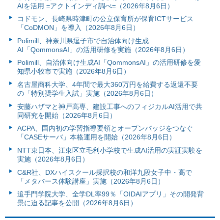
AIを活用 =アクトインディ調べ=（2026年8月6日）
コドモン、長崎県時津町の公立保育所が保育ICTサービス
「CoDMON」を導入（2026年8月6日）
Polimill、神奈川県逗子市で自治体向け生成
AI「QommonsAI」の活用研修を実施（2026年8月6日）
Polimill、自治体向け生成AI「QommonsAI」の活用研修を愛
知県小牧市で実施（2026年8月6日）
名古屋商科大学、4年間で最大360万円を給費する返還不要
の「特別奨学生入試」実施（2026年8月6日）
安藤ハザマと神戸高専、建設工事へのフィジカルAI活用で共
同研究を開始（2026年8月6日）
ACPA、国内初の学習指導要領とオープンバッジをつなぐ
「CASEサーバ」本格運用を開始（2026年8月6日）
NTT東日本、江東区立毛利小学校で生成AI活用の実証実験を
実施（2026年8月6日）
C&R社、DXハイスクール採択校の和洋九段女子中・高で
「メタバース体験講座」実施（2026年8月6日）
追手門学院大学、全学DL率99％「OIDAIアプリ」その開発背
景に迫る記事を公開（2026年8月6日）