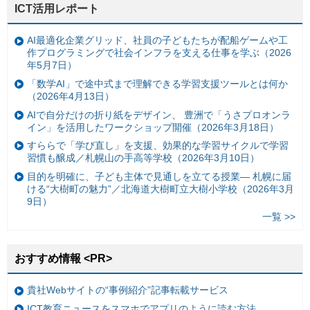
ICT活用レポート
AI最適化企業グリッド、社員の子どもたちが配船ゲームや工
作プログラミングで社会インフラを支える仕事を学ぶ（2026
年5月7日）
「数学AI」で途中式まで理解できる学習支援ツールとは何か
（2026年4月13日）
AIで自分だけの折り紙をデザイン、 豊洲で「うさプロオンラ
イン」を活用したワークショップ開催（2026年3月18日）
すららで「学び直し」を支援、効果的な学習サイクルで学習
習慣も醸成／札幌山の手高等学校（2026年3月10日）
目的を明確に、子ども主体で見通しを立てる授業— 札幌に届
ける“大樹町の魅力”／北海道大樹町立大樹小学校（2026年3月
9日）
一覧 >>
おすすめ情報 <PR>
貴社Webサイトの“事例紹介”記事転載サービス
ICT教育ニュースをスマホでアプリのように読む方法