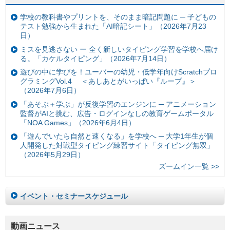
学校の教科書やプリントを、そのまま暗記問題に ─ 子どもの
テスト勉強から生まれた「AI暗記シート」（2026年7月23
日）
ミスを見逃さない ー 全く新しいタイピング学習を学校へ届け
る。「カケルタイピング」（2026年7月14日）
遊びの中に学びを！ユーバーの幼児・低学年向けScratchプロ
グラミングVol.4 ＜あしあとがいっぱい『ループ』＞
（2026年7月6日）
「あそぶ＋学ぶ」が反復学習のエンジンに ─ アニメーション
監督がAIと挑む、広告・ログインなしの教育ゲームポータル
「NOA Games」（2026年6月4日）
「遊んでいたら自然と速くなる」を学校へ ─ 大学1年生が個
人開発した対戦型タイピング練習サイト「タイピング無双」
（2026年5月29日）
ズームイン一覧 >>
イベント・セミナースケジュール
動画ニュース